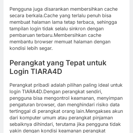
Pengguna juga disarankan membersihkan cache
secara berkala.Cache yang terlalu penuh bisa
membuat halaman lama tetap terbaca, sehingga
tampilan login tidak selalu sinkron dengan
pembaruan terbaru.Membersihkan cache
membantu browser memuat halaman dengan
kondisi lebih segar.
Perangkat yang Tepat untuk
Login TIARA4D
Perangkat pribadi adalah pilihan paling ideal untuk
login TIARA4D.Dengan perangkat sendiri,
pengguna bisa mengontrol keamanan, menyimpan
pengaturan browser, dan menghindari risiko data
tertinggal di perangkat orang lain.Mengakses akun
dari komputer umum atau perangkat pinjaman
sebaiknya dihindari, terutama jika pengguna tidak
yakin dengan kondisi keamanan perangkat