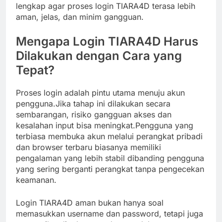
lengkap agar proses login TIARA4D terasa lebih
aman, jelas, dan minim gangguan.
Mengapa Login TIARA4D Harus
Dilakukan dengan Cara yang
Tepat?
Proses login adalah pintu utama menuju akun
pengguna.Jika tahap ini dilakukan secara
sembarangan, risiko gangguan akses dan
kesalahan input bisa meningkat.Pengguna yang
terbiasa membuka akun melalui perangkat pribadi
dan browser terbaru biasanya memiliki
pengalaman yang lebih stabil dibanding pengguna
yang sering berganti perangkat tanpa pengecekan
keamanan.
Login TIARA4D aman bukan hanya soal
memasukkan username dan password, tetapi juga