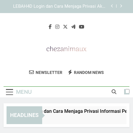
Skip
Login KAYA787 dan Cara Menjaga Privasi
to
Informasi Akun
content
KAYA787 Login dengan Proses Masuk yang
Sederhana bagi Pengguna Harian
EDWINSLOT Login dan Cara Menjaga Privasi
Informasi Pengguna
LEBAH4D Login dan Cara Menjaga Privasi Akun
Pengguna
Login KAYA787 dan Cara Menjaga Privasi
Informasi Akun
Chez Animaux
Temukan Tips Perawatan Hewan Dan
KAYA787 Login dengan Proses Masuk yang
NEWSLETTER
RANDOM NEWS
Sederhana bagi Pengguna Harian
Informasi Penting Untuk Hewan Peliharaan
Anda Di Chez Animaux.
MENU
WINSLOT Login dan Cara Menjaga Privasi Informasi Penggun
HEADLINES
Weeks Ago