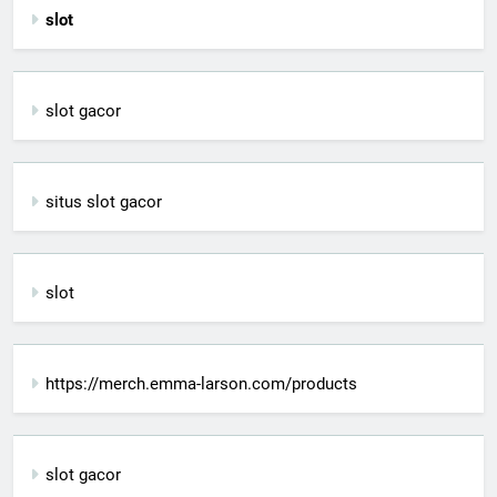
slot
slot gacor
situs slot gacor
slot
https://merch.emma-larson.com/products
slot gacor