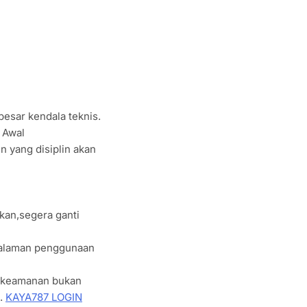
esar kendala teknis.
 Awal
 yang disiplin akan
ukan,segera ganti
galaman penggunaan
a keamanan bukan
i.
KAYA787 LOGIN