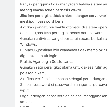
Banyak pengguna tidak menyadari bahwa sistem au
menggunakan token berbasis waktu.
Jika jam perangkat tidak sinkron dengan server,veri
meskipun password benar.
Aktifkan pengaturan waktu otomatis di sistem oper
Selain itu,pastikan perangkat bebas dari malware.
Gunakan antivirus yang diperbarui secara berkala,
Windows.
Di MacOS,pastikan izin keamanan tidak memblokir
digunakan untuk login.
Praktis Agar Login Selalu Lancar
Gunakan satu perangkat utama untuk akses rutin a
pola login kamu.
Aktifkan verifikasi tambahan sebagai perlindungan 
Simpan password di password manager terpercaya a
input.
Logout dengan benar setelah selesai menggunakan
umum.