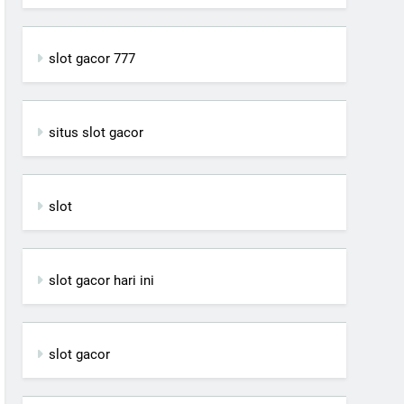
slot gacor 777
situs slot gacor
slot
slot gacor hari ini
slot gacor