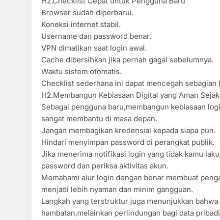
H2.Checklist Cepat untuk Pengguna Baru
Browser sudah diperbarui.
Koneksi internet stabil.
Username dan password benar.
VPN dimatikan saat login awal.
Cache dibersihkan jika pernah gagal sebelumnya.
Waktu sistem otomatis.
Checklist sederhana ini dapat mencegah sebagian b
H2.Membangun Kebiasaan Digital yang Aman Sejak
Sebagai pengguna baru,membangun kebiasaan login
sangat membantu di masa depan.
Jangan membagikan kredensial kepada siapa pun.
Hindari menyimpan password di perangkat publik.
Jika menerima notifikasi login yang tidak kamu lak
password dan periksa aktivitas akun.
Memahami alur login dengan benar membuat pen
menjadi lebih nyaman dan minim gangguan.
Langkah yang terstruktur juga menunjukkan bahw
hambatan,melainkan perlindungan bagi data pribad