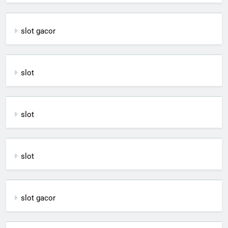
slot gacor
slot
slot
slot
slot gacor