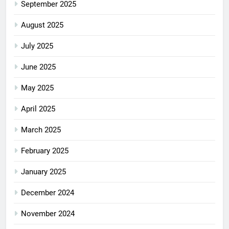
September 2025
August 2025
July 2025
June 2025
May 2025
April 2025
March 2025
February 2025
January 2025
December 2024
November 2024