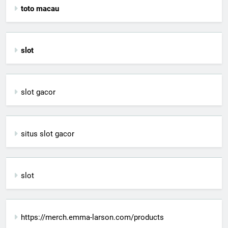
toto macau
slot
slot gacor
situs slot gacor
slot
https://merch.emma-larson.com/products