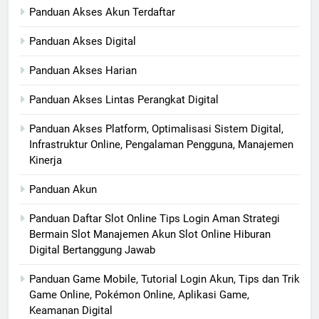
Panduan Akses Akun Terdaftar
Panduan Akses Digital
Panduan Akses Harian
Panduan Akses Lintas Perangkat Digital
Panduan Akses Platform, Optimalisasi Sistem Digital,
Infrastruktur Online, Pengalaman Pengguna, Manajemen
Kinerja
Panduan Akun
Panduan Daftar Slot Online Tips Login Aman Strategi
Bermain Slot Manajemen Akun Slot Online Hiburan
Digital Bertanggung Jawab
Panduan Game Mobile, Tutorial Login Akun, Tips dan Trik
Game Online, Pokémon Online, Aplikasi Game,
Keamanan Digital