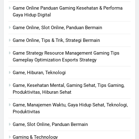
Game Online Panduan Gaming Kesehatan & Performa
Gaya Hidup Digital
Game Online, Slot Online, Panduan Bermain
Game Online, Tips & Trik, Strategi Bermain
Game Strategy Resource Management Gaming Tips
Gameplay Optimization Esports Strategy
Game, Hiburan, Teknologi
Game, Kesehatan Mental, Gaming Sehat, Tips Gaming,
Produktivitas, Hiburan Sehat
Game, Manajemen Waktu, Gaya Hidup Sehat, Teknologi,
Produktivitas
Game, Slot Online, Panduan Bermain
Gaming & Technology