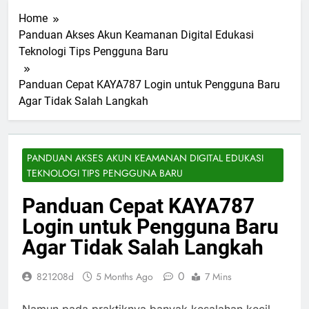
Home
Panduan Akses Akun Keamanan Digital Edukasi
Teknologi Tips Pengguna Baru
Panduan Cepat KAYA787 Login untuk Pengguna Baru
Agar Tidak Salah Langkah
PANDUAN AKSES AKUN KEAMANAN DIGITAL EDUKASI
TEKNOLOGI TIPS PENGGUNA BARU
Panduan Cepat KAYA787
Login untuk Pengguna Baru
Agar Tidak Salah Langkah
0
821208d
5 Months Ago
7 Mins