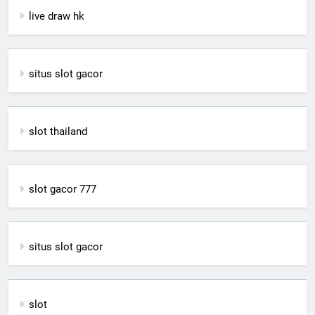
live draw hk
situs slot gacor
slot thailand
slot gacor 777
situs slot gacor
slot