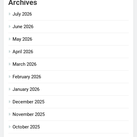
Archives
July 2026
June 2026
May 2026
April 2026
March 2026
February 2026
January 2026
December 2025
November 2025
October 2025