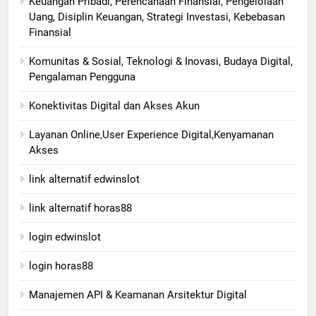
Keuangan Pribadi, Perencanaan Finansial, Pengelolaan
Uang, Disiplin Keuangan, Strategi Investasi, Kebebasan
Finansial
Komunitas & Sosial, Teknologi & Inovasi, Budaya Digital,
Pengalaman Pengguna
Konektivitas Digital dan Akses Akun
Layanan Online,User Experience Digital,Kenyamanan
Akses
link alternatif edwinslot
link alternatif horas88
login edwinslot
login horas88
Manajemen API & Keamanan Arsitektur Digital