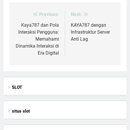
Previous:
Next:
Post
navigation
Kaya787 dan Pola
KAYA787 dengan
Interaksi Pengguna:
Infrastruktur Server
Memahami
Anti Lag
Dinamika Interaksi di
Era Digital
SLOT
situs slot