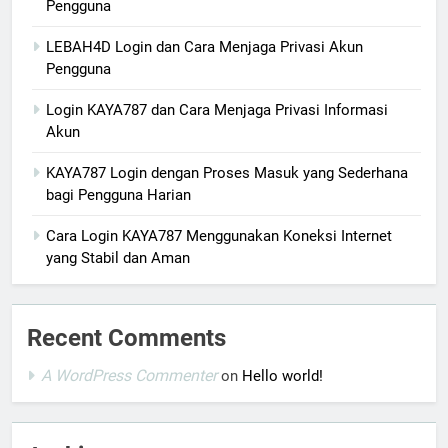
Pengguna
LEBAH4D Login dan Cara Menjaga Privasi Akun
Pengguna
Login KAYA787 dan Cara Menjaga Privasi Informasi
Akun
KAYA787 Login dengan Proses Masuk yang Sederhana
bagi Pengguna Harian
Cara Login KAYA787 Menggunakan Koneksi Internet
yang Stabil dan Aman
Recent Comments
A WordPress Commenter
on
Hello world!