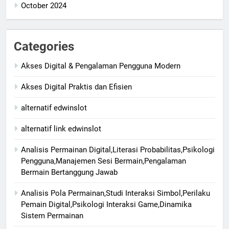
October 2024
Categories
Akses Digital & Pengalaman Pengguna Modern
Akses Digital Praktis dan Efisien
alternatif edwinslot
alternatif link edwinslot
Analisis Permainan Digital,Literasi Probabilitas,Psikologi
Pengguna,Manajemen Sesi Bermain,Pengalaman
Bermain Bertanggung Jawab
Analisis Pola Permainan,Studi Interaksi Simbol,Perilaku
Pemain Digital,Psikologi Interaksi Game,Dinamika
Sistem Permainan