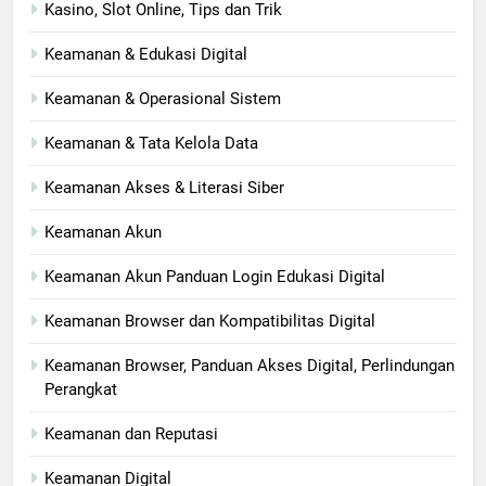
Kasino, Slot Online, Tips dan Trik
Keamanan & Edukasi Digital
Keamanan & Operasional Sistem
Keamanan & Tata Kelola Data
Keamanan Akses & Literasi Siber
Keamanan Akun
Keamanan Akun Panduan Login Edukasi Digital
Keamanan Browser dan Kompatibilitas Digital
Keamanan Browser, Panduan Akses Digital, Perlindungan
Perangkat
Keamanan dan Reputasi
Keamanan Digital