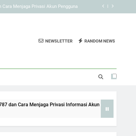
 Cara Menjaga Privasi Akun Pengguna
 Cara Menjaga Privasi Informasi Akun
yang Sederhana bagi Pengguna Harian
NEWSLETTER
RANDOM NEWS
 Menjaga Privasi Informasi Pengguna
 Cara Menjaga Privasi Akun Pengguna
iharaan Anda Di Chez Animaux.
 Cara Menjaga Privasi Informasi Akun
yang Sederhana bagi Pengguna Harian
 Menjaga Privasi Informasi Akun
KAYA787 Login denga
3 Weeks Ago