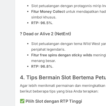
Slot petualangan dengan protagonis mirip In
Fitur Money Collect
untuk mendapatkan hadia
simbol khusus.
RTP: 96.5%
.
?
Dead or Alive 2 (NetEnt)
Slot petualangan dengan tema Wild West y
penjahat legendaris.
Fitur free spins dengan sticky wilds
meningk
menang besar.
RTP: 96.8%
.
4. Tips Bermain Slot Bertema Pet
Agar lebih menikmati permainan dan meningkatkan
berikut beberapa tips yang bisa Anda terapkan:
Pilih Slot dengan RTP Tinggi