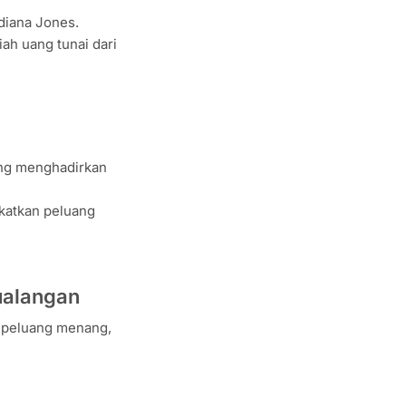
diana Jones.
h uang tunai dari
ang menghadirkan
atkan peluang
ualangan
 peluang menang,