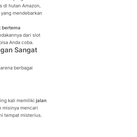
s di hutan Amazon,
n yang mendebarkan
t bertema
edakannya dari slot
bisa Anda coba.
ngan Sangat
karena berbagai
ing kali memiliki
jalan
 misinya mencari
i tempat misterius.