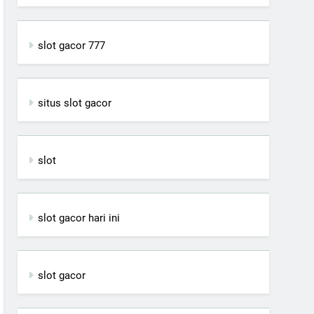
slot gacor 777
situs slot gacor
slot
slot gacor hari ini
slot gacor