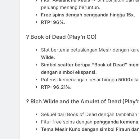
peluang menang beruntun.
Free spins dengan pengganda hingga 15x
.
RTP: 96%
.
?
Book of Dead (Play’n GO)
Slot bertema petualangan Mesir dengan kar
Wilde
.
Simbol scatter berupa “Book of Dead” mem
dengan simbol ekspansi.
Potensi kemenangan besar hingga
5000x ta
RTP: 96.21%
.
?
Rich Wilde and the Amulet of Dead (Play’
Sekuel dari Book of Dead dengan tambahan
Fitur free spins dengan
pengganda kemenan
Tema Mesir Kuno dengan simbol Firaun da