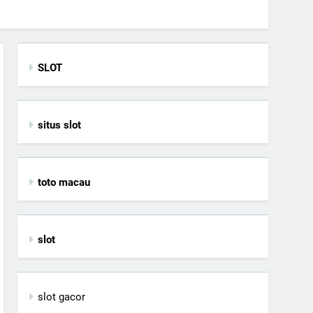
SLOT
situs slot
toto macau
slot
slot gacor