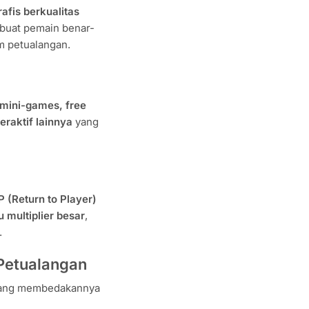
rafis berkualitas
mbuat pemain benar-
m petualangan.
mini-games, free
teraktif lainnya
yang
P (Return to Player)
u multiplier besar
,
.
 Petualangan
 yang membedakannya