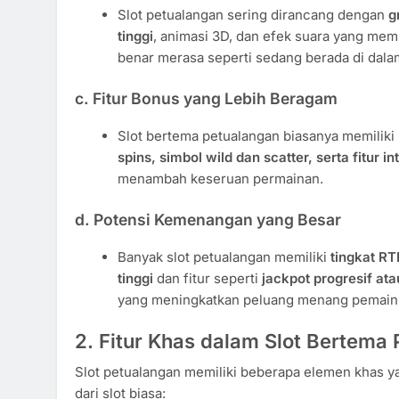
Slot petualangan sering dirancang dengan
g
tinggi
, animasi 3D, dan efek suara yang me
benar merasa seperti sedang berada di dala
c. Fitur Bonus yang Lebih Beragam
Slot bertema petualangan biasanya memiliki
spins, simbol wild dan scatter, serta fitur in
menambah keseruan permainan.
d. Potensi Kemenangan yang Besar
Banyak slot petualangan memiliki
tingkat RT
tinggi
dan fitur seperti
jackpot progresif ata
yang meningkatkan peluang menang pemain
2. Fitur Khas dalam Slot Bertema
Slot petualangan memiliki beberapa elemen khas
dari slot biasa: