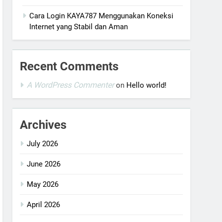
Cara Login KAYA787 Menggunakan Koneksi
Internet yang Stabil dan Aman
Recent Comments
A WordPress Commenter
on
Hello world!
Archives
July 2026
June 2026
May 2026
April 2026