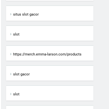
situs slot gacor
slot
https://merch.emma-larson.com/products
slot gacor
slot