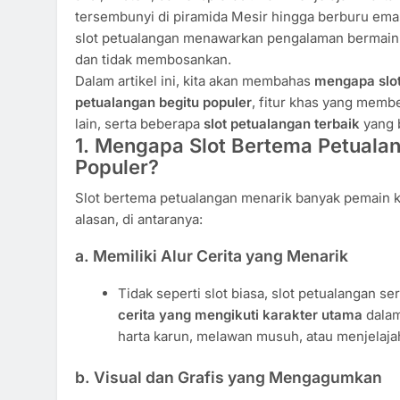
tersembunyi di piramida Mesir hingga berburu ema
slot petualangan menawarkan pengalaman bermai
dan tidak membosankan.
Dalam artikel ini, kita akan membahas
mengapa slo
petualangan begitu populer
, fitur khas yang memb
lain, serta beberapa
slot petualangan terbaik
yang 
1. Mengapa Slot Bertema Petuala
Populer?
Slot bertema petualangan menarik banyak pemain 
alasan, di antaranya:
a. Memiliki Alur Cerita yang Menarik
Tidak seperti slot biasa, slot petualangan ser
cerita yang mengikuti karakter utama
dalam
harta karun, melawan musuh, atau menjelajah
b. Visual dan Grafis yang Mengagumkan