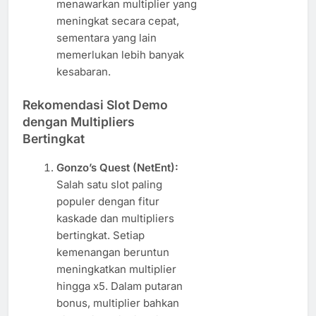
menawarkan multiplier yang
meningkat secara cepat,
sementara yang lain
memerlukan lebih banyak
kesabaran.
Rekomendasi Slot Demo
dengan Multipliers
Bertingkat
Gonzo’s Quest (NetEnt):
Salah satu slot paling
populer dengan fitur
kaskade dan multipliers
bertingkat. Setiap
kemenangan beruntun
meningkatkan multiplier
hingga x5. Dalam putaran
bonus, multiplier bahkan