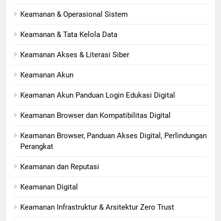
Keamanan & Operasional Sistem
Keamanan & Tata Kelola Data
Keamanan Akses & Literasi Siber
Keamanan Akun
Keamanan Akun Panduan Login Edukasi Digital
Keamanan Browser dan Kompatibilitas Digital
Keamanan Browser, Panduan Akses Digital, Perlindungan
Perangkat
Keamanan dan Reputasi
Keamanan Digital
Keamanan Infrastruktur & Arsitektur Zero Trust