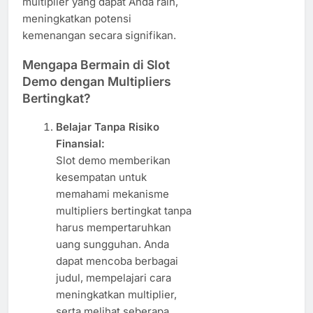
multiplier yang dapat Anda raih,
meningkatkan potensi
kemenangan secara signifikan.
Mengapa Bermain di Slot
Demo dengan Multipliers
Bertingkat?
Belajar Tanpa Risiko
Finansial:
Slot demo memberikan
kesempatan untuk
memahami mekanisme
multipliers bertingkat tanpa
harus mempertaruhkan
uang sungguhan. Anda
dapat mencoba berbagai
judul, mempelajari cara
meningkatkan multiplier,
serta melihat seberapa