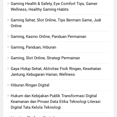
Gaming Health & Safety, Eye Comfort Tips, Gamer
Wellness, Healthy Gaming Habits
Gaming Sehat, Slot Online, Tips Bermain Game, Judi
Online
Gaming, Kasino Online, Panduan Permainan
Gaming, Panduan, Hiburan
Gaming, Slot Online, Strategi Permainan
Gaya Hidup Sehat, Aktivitas Fisik Ringan, Kesehatan
Jantung, Kebugaran Harian, Wellness
Hiburan Ringan Digital
Hukum dan Kebijakan Publik Transformasi Digital
Keamanan dan Privasi Data Etika Teknologi Literasi
Digital Tata Kelola Teknologi