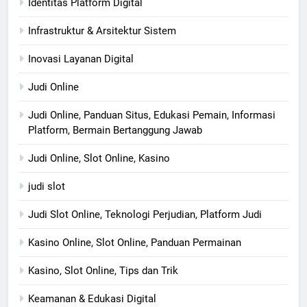
Identitas Platform Digital
Infrastruktur & Arsitektur Sistem
Inovasi Layanan Digital
Judi Online
Judi Online, Panduan Situs, Edukasi Pemain, Informasi
Platform, Bermain Bertanggung Jawab
Judi Online, Slot Online, Kasino
judi slot
Judi Slot Online, Teknologi Perjudian, Platform Judi
Kasino Online, Slot Online, Panduan Permainan
Kasino, Slot Online, Tips dan Trik
Keamanan & Edukasi Digital