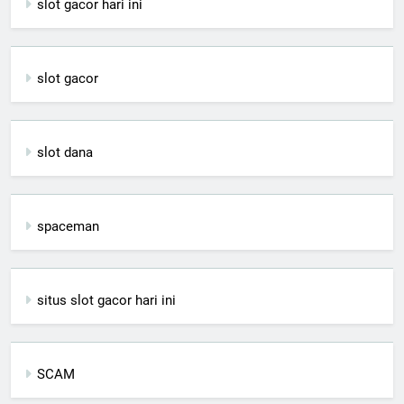
slot gacor hari ini
slot gacor
slot dana
spaceman
situs slot gacor hari ini
SCAM