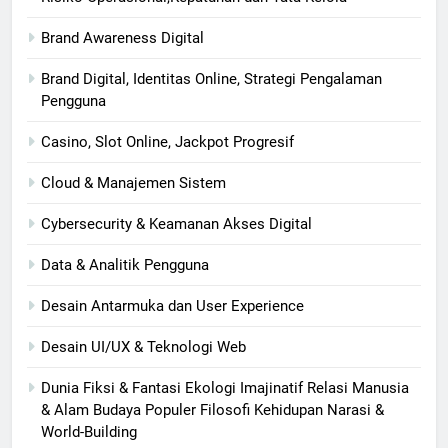
Brand Awareness Digital
Brand Digital, Identitas Online, Strategi Pengalaman
Pengguna
Casino, Slot Online, Jackpot Progresif
Cloud & Manajemen Sistem
Cybersecurity & Keamanan Akses Digital
Data & Analitik Pengguna
Desain Antarmuka dan User Experience
Desain UI/UX & Teknologi Web
Dunia Fiksi & Fantasi Ekologi Imajinatif Relasi Manusia
& Alam Budaya Populer Filosofi Kehidupan Narasi &
World-Building