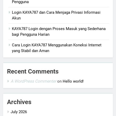
Pengguna
Login KAYA787 dan Cara Menjaga Privasi Informasi
Akun
KAYA787 Login dengan Proses Masuk yang Sederhana
bagi Pengguna Harian
Cara Login KAYA787 Menggunakan Koneksi Internet
yang Stabil dan Aman
Recent Comments
A WordPress Commenter
on
Hello world!
Archives
July 2026