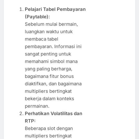
Pelajari Tabel Pembayaran
(Paytable):
Sebelum mulai bermain,
luangkan waktu untuk
membaca tabel
pembayaran. Informasi ini
sangat penting untuk
memahami simbol mana
yang paling berharga,
bagaimana fitur bonus
diaktifkan, dan bagaimana
multipliers bertingkat
bekerja dalam konteks
permainan.
Perhatikan Volatilitas dan
RTP:
Beberapa slot dengan
multipliers bertingkat