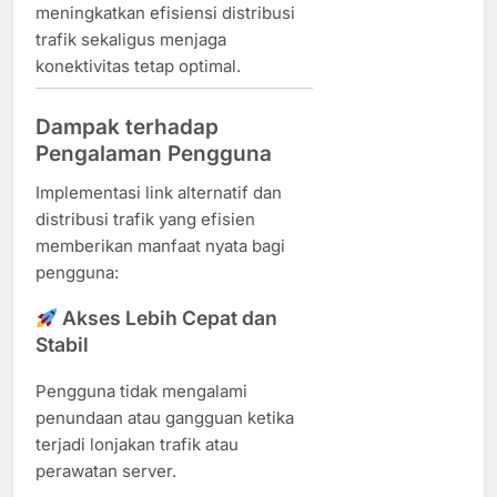
meningkatkan efisiensi distribusi
trafik sekaligus menjaga
konektivitas tetap optimal.
Dampak terhadap
Pengalaman Pengguna
Implementasi link alternatif dan
distribusi trafik yang efisien
memberikan manfaat nyata bagi
pengguna:
Akses Lebih Cepat dan
Stabil
Pengguna tidak mengalami
penundaan atau gangguan ketika
terjadi lonjakan trafik atau
perawatan server.