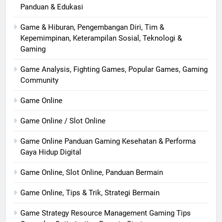
Panduan & Edukasi
Game & Hiburan, Pengembangan Diri, Tim &
Kepemimpinan, Keterampilan Sosial, Teknologi &
Gaming
Game Analysis, Fighting Games, Popular Games, Gaming
Community
Game Online
Game Online / Slot Online
Game Online Panduan Gaming Kesehatan & Performa
Gaya Hidup Digital
Game Online, Slot Online, Panduan Bermain
Game Online, Tips & Trik, Strategi Bermain
Game Strategy Resource Management Gaming Tips