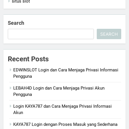
situs slot
Search
SEARCH
Recent Posts
EDWINSLOT Login dan Cara Menjaga Privasi Informasi
Pengguna
LEBAH4D Login dan Cara Menjaga Privasi Akun
Pengguna
Login KAYA787 dan Cara Menjaga Privasi Informasi
Akun
KAYA787 Login dengan Proses Masuk yang Sederhana