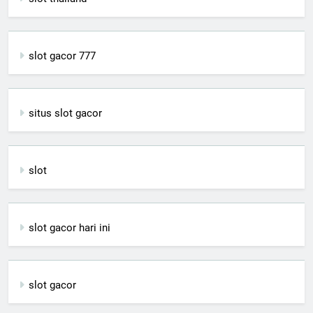
slot gacor 777
situs slot gacor
slot
slot gacor hari ini
slot gacor