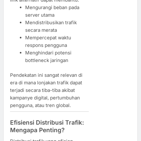
Mengurangi beban pada
server utama
Mendistribusikan trafik
secara merata
Mempercepat waktu
respons pengguna
Menghindari potensi
bottleneck jaringan
Pendekatan ini sangat relevan di
era di mana lonjakan trafik dapat
terjadi secara tiba-tiba akibat
kampanye digital, pertumbuhan
pengguna, atau tren global.
Efisiensi Distribusi Trafik:
Mengapa Penting?