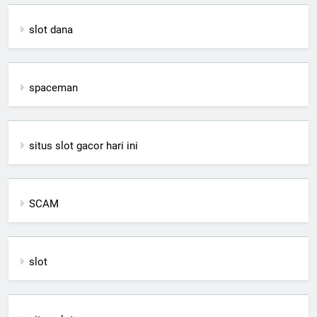
slot dana
spaceman
situs slot gacor hari ini
SCAM
slot