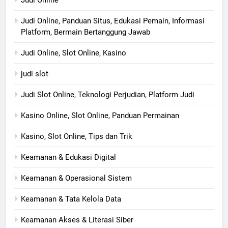
Judi Online
Judi Online, Panduan Situs, Edukasi Pemain, Informasi
Platform, Bermain Bertanggung Jawab
Judi Online, Slot Online, Kasino
judi slot
Judi Slot Online, Teknologi Perjudian, Platform Judi
Kasino Online, Slot Online, Panduan Permainan
Kasino, Slot Online, Tips dan Trik
Keamanan & Edukasi Digital
Keamanan & Operasional Sistem
Keamanan & Tata Kelola Data
Keamanan Akses & Literasi Siber