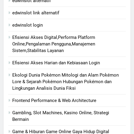
edwinslot alternatif
edwinslot link alternatif
edwinslot login
Efisiensi Akses Digital,Performa Platform
Online,Pengalaman Pengguna,Manajemen
Sistem,Stabilitas Layanan
Efisiensi Akses Harian dan Kebiasaan Login
Ekologi Dunia Pokémon Mitologi dan Alam Pokémon
Lore & Sejarah Pokémon Hubungan Pokémon dan
Lingkungan Analisis Dunia Fiksi
Frontend Performance & Web Architecture
Gambling, Slot Machines, Kasino Online, Strategi
Bermain
Game & Hiburan Game Online Gaya Hidup Digital