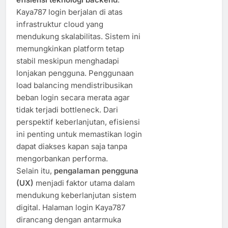
Kaya787 login berjalan di atas
infrastruktur cloud yang
mendukung skalabilitas. Sistem ini
memungkinkan platform tetap
stabil meskipun menghadapi
lonjakan pengguna. Penggunaan
load balancing mendistribusikan
beban login secara merata agar
tidak terjadi bottleneck. Dari
perspektif keberlanjutan, efisiensi
ini penting untuk memastikan login
dapat diakses kapan saja tanpa
mengorbankan performa.
Selain itu,
pengalaman pengguna
(UX)
menjadi faktor utama dalam
mendukung keberlanjutan sistem
digital. Halaman login Kaya787
dirancang dengan antarmuka