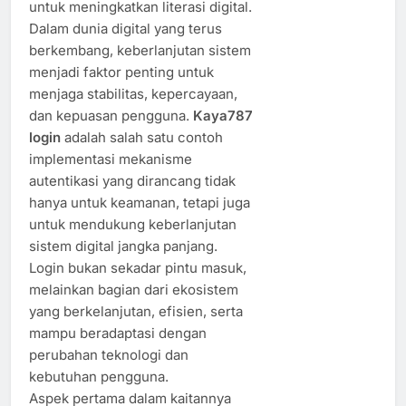
untuk meningkatkan literasi digital.
Dalam dunia digital yang terus
berkembang, keberlanjutan sistem
menjadi faktor penting untuk
menjaga stabilitas, kepercayaan,
dan kepuasan pengguna.
Kaya787
login
adalah salah satu contoh
implementasi mekanisme
autentikasi yang dirancang tidak
hanya untuk keamanan, tetapi juga
untuk mendukung keberlanjutan
sistem digital jangka panjang.
Login bukan sekadar pintu masuk,
melainkan bagian dari ekosistem
yang berkelanjutan, efisien, serta
mampu beradaptasi dengan
perubahan teknologi dan
kebutuhan pengguna.
Aspek pertama dalam kaitannya