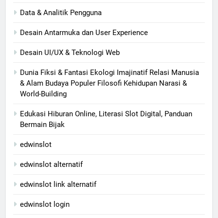
Data & Analitik Pengguna
Desain Antarmuka dan User Experience
Desain UI/UX & Teknologi Web
Dunia Fiksi & Fantasi Ekologi Imajinatif Relasi Manusia
& Alam Budaya Populer Filosofi Kehidupan Narasi &
World-Building
Edukasi Hiburan Online, Literasi Slot Digital, Panduan
Bermain Bijak
edwinslot
edwinslot alternatif
edwinslot link alternatif
edwinslot login