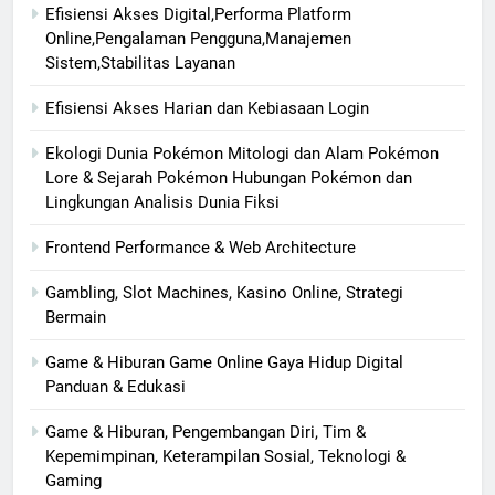
Efisiensi Akses Digital,Performa Platform
Online,Pengalaman Pengguna,Manajemen
Sistem,Stabilitas Layanan
Efisiensi Akses Harian dan Kebiasaan Login
Ekologi Dunia Pokémon Mitologi dan Alam Pokémon
Lore & Sejarah Pokémon Hubungan Pokémon dan
Lingkungan Analisis Dunia Fiksi
Frontend Performance & Web Architecture
Gambling, Slot Machines, Kasino Online, Strategi
Bermain
Game & Hiburan Game Online Gaya Hidup Digital
Panduan & Edukasi
Game & Hiburan, Pengembangan Diri, Tim &
Kepemimpinan, Keterampilan Sosial, Teknologi &
Gaming