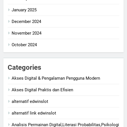
January 2025
December 2024
November 2024
October 2024
Categories
Akses Digital & Pengalaman Pengguna Modern
Akses Digital Praktis dan Efisien
alternatif edwinslot
alternatif link edwinslot
Analisis Permainan Digital,Literasi Probabilitas,Psikologi