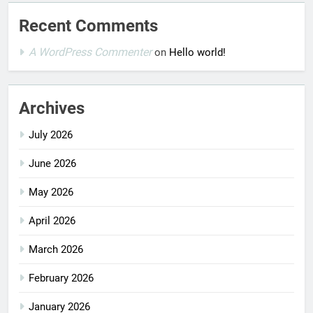
Recent Comments
A WordPress Commenter
on
Hello world!
Archives
July 2026
June 2026
May 2026
April 2026
March 2026
February 2026
January 2026