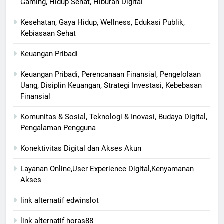
Gaming, Hidup Sehat, Hiburan Digital
Kesehatan, Gaya Hidup, Wellness, Edukasi Publik,
Kebiasaan Sehat
Keuangan Pribadi
Keuangan Pribadi, Perencanaan Finansial, Pengelolaan
Uang, Disiplin Keuangan, Strategi Investasi, Kebebasan
Finansial
Komunitas & Sosial, Teknologi & Inovasi, Budaya Digital,
Pengalaman Pengguna
Konektivitas Digital dan Akses Akun
Layanan Online,User Experience Digital,Kenyamanan
Akses
link alternatif edwinslot
link alternatif horas88