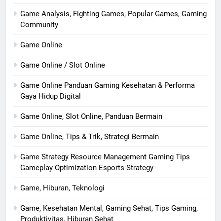
Game Analysis, Fighting Games, Popular Games, Gaming
Community
Game Online
Game Online / Slot Online
Game Online Panduan Gaming Kesehatan & Performa
Gaya Hidup Digital
Game Online, Slot Online, Panduan Bermain
Game Online, Tips & Trik, Strategi Bermain
Game Strategy Resource Management Gaming Tips
Gameplay Optimization Esports Strategy
Game, Hiburan, Teknologi
Game, Kesehatan Mental, Gaming Sehat, Tips Gaming,
Produktivitas, Hiburan Sehat