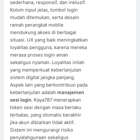
sederhana, responsif, dan inklusif.
Kolom input jelas, tombol login
mudah ditemukan, serta desain
ramah perangkat mobile
mendukung akses di berbagai
situasi. UX yang baik meningkatkan
loyalitas pengguna, karena mereka
merasa proses login aman
sekaligus nyaman. Loyalitas inilah
yang memperkuat keberlanjutan
sistem digital jangka panjang.
Aspek lain yang berkontribusi pada
keberlanjutan adalah
manajemen
sesi login
. Kaya787 menerapkan
token sesi dengan masa berlaku
terbatas, yang otomatis berakhir
jika akun dibiarkan tidak aktif.
Sistem ini mengurangi risiko
penyalahgunaan sekaligus