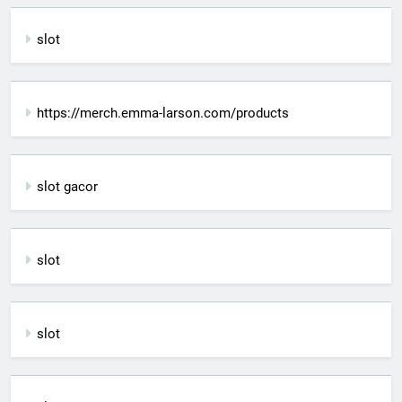
slot
https://merch.emma-larson.com/products
slot gacor
slot
slot