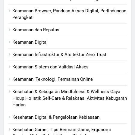
Keamanan Browser, Panduan Akses Digital, Perlindungan
Perangkat
Keamanan dan Reputasi
Keamanan Digital
Keamanan Infrastruktur & Arsitektur Zero Trust
Keamanan Sistem dan Validasi Akses
Keamanan, Teknologi, Permainan Online
Kesehatan & Kebugaran Mindfulness & Wellness Gaya
Hidup Holistik Self-Care & Relaksasi Aktivitas Kebugaran
Harian
Kesehatan Digital & Pengelolaan Kebiasaan
Kesehatan Gamer, Tips Bermain Game, Ergonomi