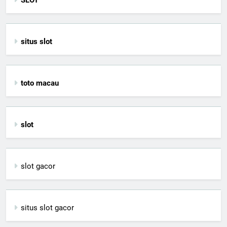
SLOT
situs slot
toto macau
slot
slot gacor
situs slot gacor