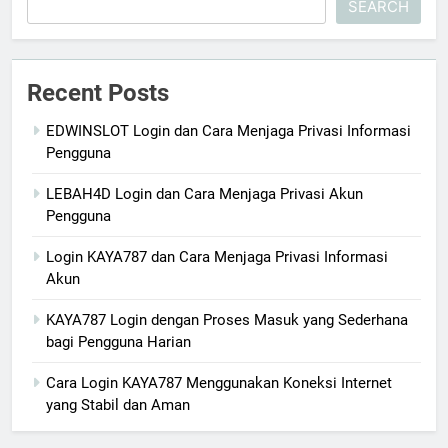
SEARCH
Recent Posts
EDWINSLOT Login dan Cara Menjaga Privasi Informasi
Pengguna
LEBAH4D Login dan Cara Menjaga Privasi Akun
Pengguna
Login KAYA787 dan Cara Menjaga Privasi Informasi
Akun
KAYA787 Login dengan Proses Masuk yang Sederhana
bagi Pengguna Harian
Cara Login KAYA787 Menggunakan Koneksi Internet
yang Stabil dan Aman