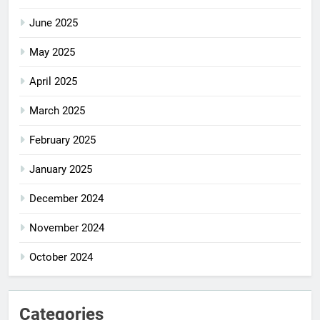
June 2025
May 2025
April 2025
March 2025
February 2025
January 2025
December 2024
November 2024
October 2024
Categories