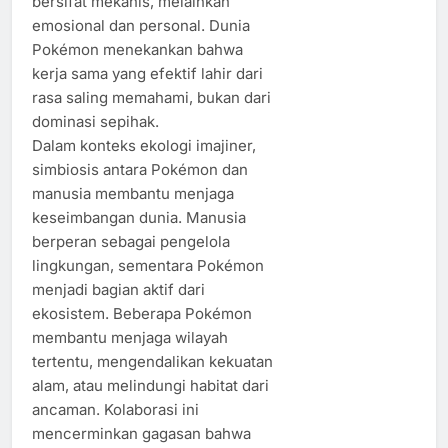
bersifat mekanis, melainkan
emosional dan personal. Dunia
Pokémon menekankan bahwa
kerja sama yang efektif lahir dari
rasa saling memahami, bukan dari
dominasi sepihak.
Dalam konteks ekologi imajiner,
simbiosis antara Pokémon dan
manusia membantu menjaga
keseimbangan dunia. Manusia
berperan sebagai pengelola
lingkungan, sementara Pokémon
menjadi bagian aktif dari
ekosistem. Beberapa Pokémon
membantu menjaga wilayah
tertentu, mengendalikan kekuatan
alam, atau melindungi habitat dari
ancaman. Kolaborasi ini
mencerminkan gagasan bahwa