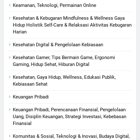
Keamanan, Teknologi, Permainan Online
Kesehatan & Kebugaran Mindfulness & Wellness Gaya
Hidup Holistik Self-Care & Relaksasi Aktivitas Kebugaran
Harian
Kesehatan Digital & Pengelolaan Kebiasaan
Kesehatan Gamer, Tips Bermain Game, Ergonomi
Gaming, Hidup Sehat, Hiburan Digital
Kesehatan, Gaya Hidup, Wellness, Edukasi Publik,
Kebiasaan Sehat
Keuangan Pribadi
Keuangan Pribadi, Perencanaan Finansial, Pengelolaan
Uang, Disiplin Keuangan, Strategi Investasi, Kebebasan
Finansial
Komunitas & Sosial, Teknologi & Inovasi, Budaya Digital,