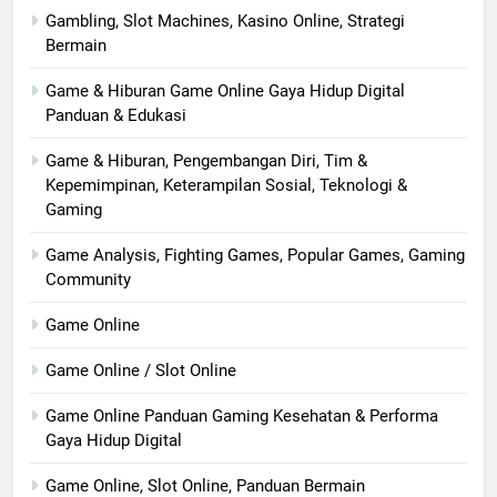
Gambling, Slot Machines, Kasino Online, Strategi
Bermain
Game & Hiburan Game Online Gaya Hidup Digital
Panduan & Edukasi
Game & Hiburan, Pengembangan Diri, Tim &
Kepemimpinan, Keterampilan Sosial, Teknologi &
Gaming
Game Analysis, Fighting Games, Popular Games, Gaming
Community
Game Online
Game Online / Slot Online
Game Online Panduan Gaming Kesehatan & Performa
Gaya Hidup Digital
Game Online, Slot Online, Panduan Bermain