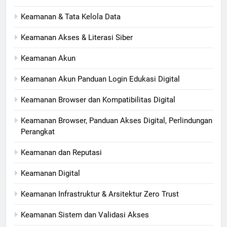
Keamanan & Tata Kelola Data
Keamanan Akses & Literasi Siber
Keamanan Akun
Keamanan Akun Panduan Login Edukasi Digital
Keamanan Browser dan Kompatibilitas Digital
Keamanan Browser, Panduan Akses Digital, Perlindungan
Perangkat
Keamanan dan Reputasi
Keamanan Digital
Keamanan Infrastruktur & Arsitektur Zero Trust
Keamanan Sistem dan Validasi Akses