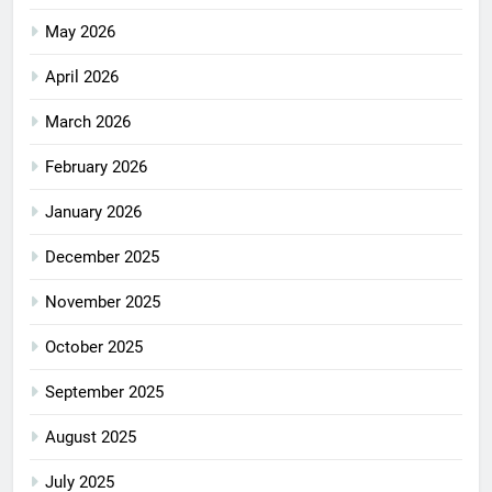
May 2026
April 2026
March 2026
February 2026
January 2026
December 2025
November 2025
October 2025
September 2025
August 2025
July 2025