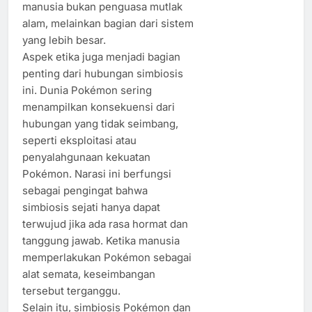
manusia bukan penguasa mutlak
alam, melainkan bagian dari sistem
yang lebih besar.
Aspek etika juga menjadi bagian
penting dari hubungan simbiosis
ini. Dunia Pokémon sering
menampilkan konsekuensi dari
hubungan yang tidak seimbang,
seperti eksploitasi atau
penyalahgunaan kekuatan
Pokémon. Narasi ini berfungsi
sebagai pengingat bahwa
simbiosis sejati hanya dapat
terwujud jika ada rasa hormat dan
tanggung jawab. Ketika manusia
memperlakukan Pokémon sebagai
alat semata, keseimbangan
tersebut terganggu.
Selain itu, simbiosis Pokémon dan