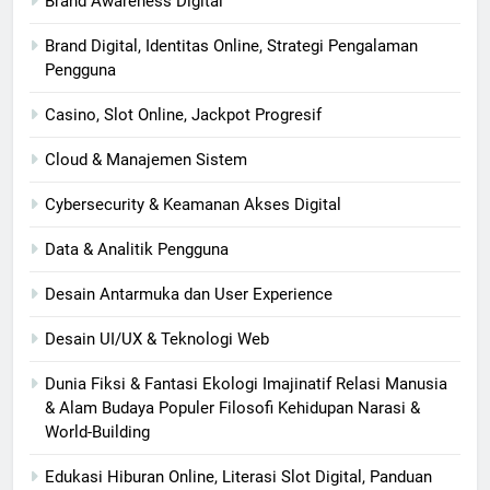
Brand Awareness Digital
Brand Digital, Identitas Online, Strategi Pengalaman
Pengguna
Casino, Slot Online, Jackpot Progresif
Cloud & Manajemen Sistem
Cybersecurity & Keamanan Akses Digital
Data & Analitik Pengguna
Desain Antarmuka dan User Experience
Desain UI/UX & Teknologi Web
Dunia Fiksi & Fantasi Ekologi Imajinatif Relasi Manusia
& Alam Budaya Populer Filosofi Kehidupan Narasi &
World-Building
Edukasi Hiburan Online, Literasi Slot Digital, Panduan