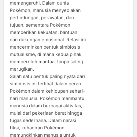
memengaruhi. Dalam dunia
Pokémon, manusia menyediakan
perlindungan, perawatan, dan
tujuan, sementara Pokémon
memberikan kekuatan, bantuan,
dan dukungan emosional. Relasi ini
mencerminkan bentuk simbiosis
mutualisme, di mana kedua pihak
memperoleh manfaat tanpa saling
merugikan.
Salah satu bentuk paling nyata dari
simbiosis ini terlihat dalam peran
Pokémon dalam kehidupan sehari-
hari manusia. Pokémon membantu
manusia dalam berbagai aktivitas,
mulai dari pekerjaan berat hingga
tugas sederhana. Dalam narasi
fiksi, kehadiran Pokémon
memungkinkan manusia untuk