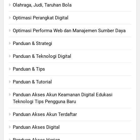
Olahraga, Judi, Taruhan Bola
Optimasi Perangkat Digital
Optimasi Performa Web dan Manajemen Sumber Daya
Panduan & Strategi
Panduan & Teknologi Digital
Panduan & Tips
Panduan & Tutorial
Panduan Akses Akun Keamanan Digital Edukasi
Teknologi Tips Pengguna Baru
Panduan Akses Akun Terdaftar
Panduan Akses Digital