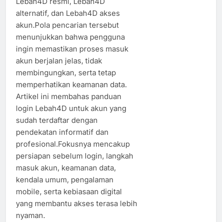
Lebah4D resmi, Lebah4D
alternatif, dan Lebah4D akses
akun.Pola pencarian tersebut
menunjukkan bahwa pengguna
ingin memastikan proses masuk
akun berjalan jelas, tidak
membingungkan, serta tetap
memperhatikan keamanan data.
Artikel ini membahas panduan
login Lebah4D untuk akun yang
sudah terdaftar dengan
pendekatan informatif dan
profesional.Fokusnya mencakup
persiapan sebelum login, langkah
masuk akun, keamanan data,
kendala umum, pengalaman
mobile, serta kebiasaan digital
yang membantu akses terasa lebih
nyaman.