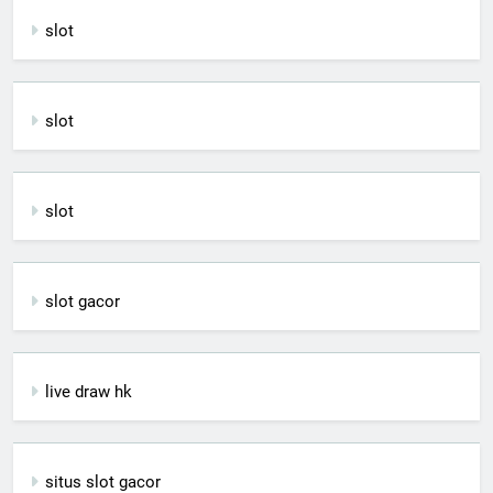
slot
slot
slot
slot gacor
live draw hk
situs slot gacor