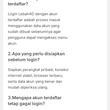
terdaftar?
Login Lebah4D dengan akun
terdaftar adalah proses masuk
menggunakan data akun yang
sudah dibuat sebelumnya agar
pengguna dapat mengakses menu
akun.
2.Apa yang perlu disiapkan
sebelum login?
Siapkan perangkat pribadi, koneksi
internet stabil, browser terbaru,
serta data akun yang benar dan
mudah diperiksa ulang.
3.Mengapa akun terdaftar
tetap gagal login?