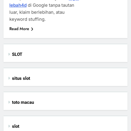
lebah4d
di Google tanpa tautan
luar, klaim berlebihan, atau
keyword stuffing.
Read More
SLOT
situs slot
toto macau
slot