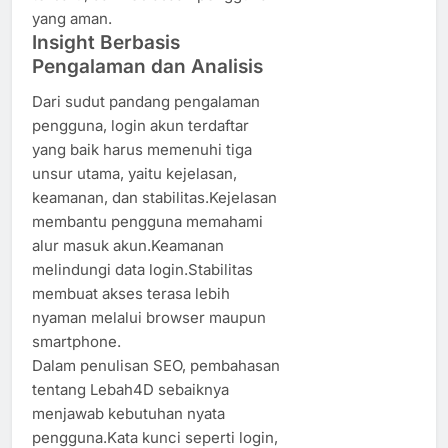
yang aman.
Insight Berbasis
Pengalaman dan Analisis
Dari sudut pandang pengalaman
pengguna, login akun terdaftar
yang baik harus memenuhi tiga
unsur utama, yaitu kejelasan,
keamanan, dan stabilitas.Kejelasan
membantu pengguna memahami
alur masuk akun.Keamanan
melindungi data login.Stabilitas
membuat akses terasa lebih
nyaman melalui browser maupun
smartphone.
Dalam penulisan SEO, pembahasan
tentang Lebah4D sebaiknya
menjawab kebutuhan nyata
pengguna.Kata kunci seperti login,