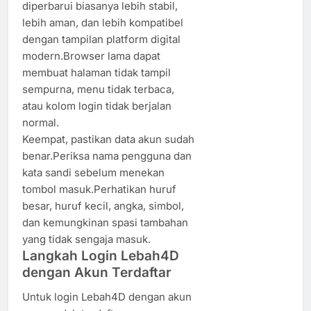
diperbarui biasanya lebih stabil,
lebih aman, dan lebih kompatibel
dengan tampilan platform digital
modern.Browser lama dapat
membuat halaman tidak tampil
sempurna, menu tidak terbaca,
atau kolom login tidak berjalan
normal.
Keempat, pastikan data akun sudah
benar.Periksa nama pengguna dan
kata sandi sebelum menekan
tombol masuk.Perhatikan huruf
besar, huruf kecil, angka, simbol,
dan kemungkinan spasi tambahan
yang tidak sengaja masuk.
Langkah Login Lebah4D
dengan Akun Terdaftar
Untuk login Lebah4D dengan akun