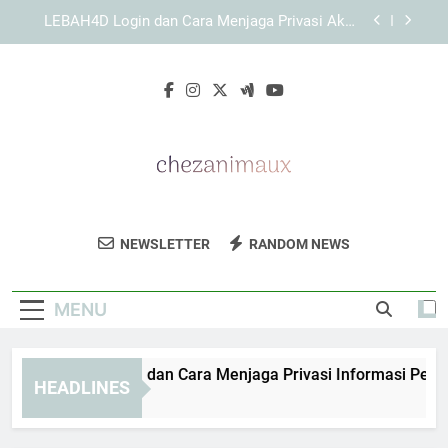
Skip
Login KAYA787 dan Cara Menjaga Privasi
to
Informasi Akun
content
KAYA787 Login dengan Proses Masuk yang
Sederhana bagi Pengguna Harian
EDWINSLOT Login dan Cara Menjaga Privasi
Informasi Pengguna
LEBAH4D Login dan Cara Menjaga Privasi Akun
Pengguna
Login KAYA787 dan Cara Menjaga Privasi
Informasi Akun
Chez Animaux
Temukan Tips Perawatan Hewan Dan
KAYA787 Login dengan Proses Masuk yang
NEWSLETTER
RANDOM NEWS
Sederhana bagi Pengguna Harian
Informasi Penting Untuk Hewan Peliharaan
Anda Di Chez Animaux.
MENU
WINSLOT Login dan Cara Menjaga Privasi Informasi Penggun
HEADLINES
Weeks Ago