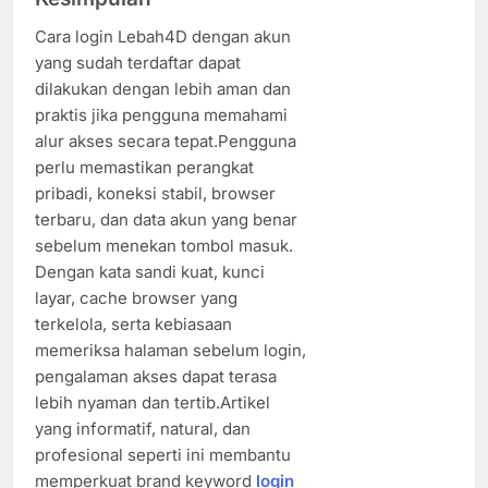
Cara login Lebah4D dengan akun
yang sudah terdaftar dapat
dilakukan dengan lebih aman dan
praktis jika pengguna memahami
alur akses secara tepat.Pengguna
perlu memastikan perangkat
pribadi, koneksi stabil, browser
terbaru, dan data akun yang benar
sebelum menekan tombol masuk.
Dengan kata sandi kuat, kunci
layar, cache browser yang
terkelola, serta kebiasaan
memeriksa halaman sebelum login,
pengalaman akses dapat terasa
lebih nyaman dan tertib.Artikel
yang informatif, natural, dan
profesional seperti ini membantu
memperkuat brand keyword
login