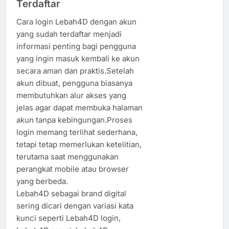
Terdaftar
Cara login Lebah4D dengan akun
yang sudah terdaftar menjadi
informasi penting bagi pengguna
yang ingin masuk kembali ke akun
secara aman dan praktis.Setelah
akun dibuat, pengguna biasanya
membutuhkan alur akses yang
jelas agar dapat membuka halaman
akun tanpa kebingungan.Proses
login memang terlihat sederhana,
tetapi tetap memerlukan ketelitian,
terutama saat menggunakan
perangkat mobile atau browser
yang berbeda.
Lebah4D sebagai brand digital
sering dicari dengan variasi kata
kunci seperti Lebah4D login,