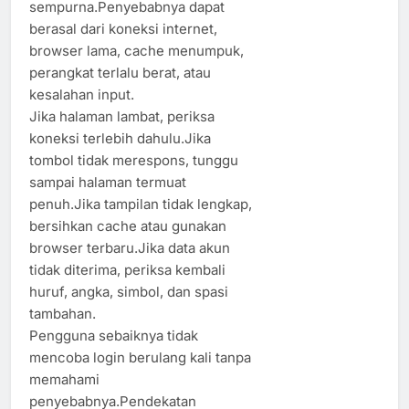
sempurna.Penyebabnya dapat
berasal dari koneksi internet,
browser lama, cache menumpuk,
perangkat terlalu berat, atau
kesalahan input.
Jika halaman lambat, periksa
koneksi terlebih dahulu.Jika
tombol tidak merespons, tunggu
sampai halaman termuat
penuh.Jika tampilan tidak lengkap,
bersihkan cache atau gunakan
browser terbaru.Jika data akun
tidak diterima, periksa kembali
huruf, angka, simbol, dan spasi
tambahan.
Pengguna sebaiknya tidak
mencoba login berulang kali tanpa
memahami
penyebabnya.Pendekatan