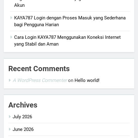
Akun
KAYA787 Login dengan Proses Masuk yang Sederhana
bagi Pengguna Harian
Cara Login KAYA787 Menggunakan Koneksi Internet
yang Stabil dan Aman
Recent Comments
A WordPress Commenter
on
Hello world!
Archives
July 2026
June 2026