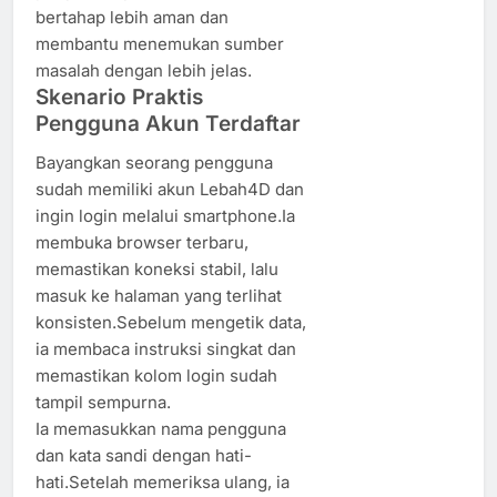
bertahap lebih aman dan
membantu menemukan sumber
masalah dengan lebih jelas.
Skenario Praktis
Pengguna Akun Terdaftar
Bayangkan seorang pengguna
sudah memiliki akun Lebah4D dan
ingin login melalui smartphone.Ia
membuka browser terbaru,
memastikan koneksi stabil, lalu
masuk ke halaman yang terlihat
konsisten.Sebelum mengetik data,
ia membaca instruksi singkat dan
memastikan kolom login sudah
tampil sempurna.
Ia memasukkan nama pengguna
dan kata sandi dengan hati-
hati.Setelah memeriksa ulang, ia