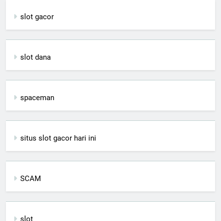
slot gacor
slot dana
spaceman
situs slot gacor hari ini
SCAM
slot