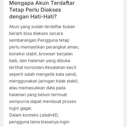
Mengapa Akun Terdaftar
Tetap Perlu Diakses
dengan Hati-Hati?
Akun yang sudah terdaftar bukan
berarti bisa diakses secara
sembarangan.Pengguna tetap
perlu memastikan perangkat aman,
koneksi stabil, browser berjalan
baik, dan halaman yang dibuka
terlihat konsisten.Kesalahan kecil
seperti salah mengetik kata sandi,
menggunakan jaringan tidak stabil,
atau memasukkan data pada
halaman yang belum termuat
sempurna dapat membuat proses
login gagal.
Dalam konteks Lebah4D,
pengguna lama biasanya ingin