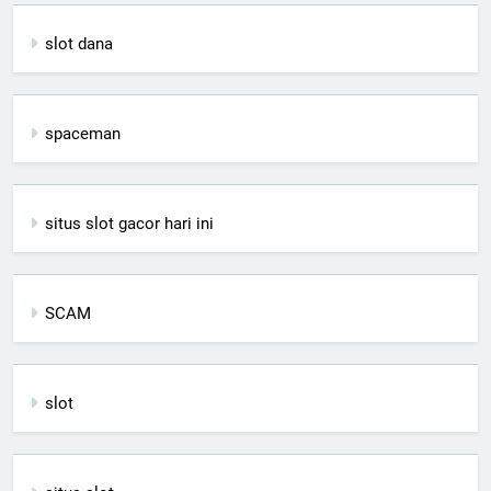
slot dana
spaceman
situs slot gacor hari ini
SCAM
slot