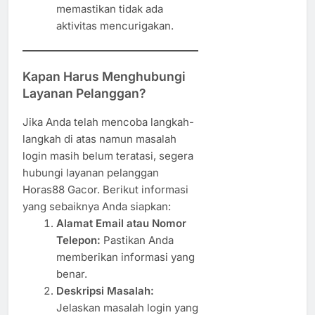
memastikan tidak ada
aktivitas mencurigakan.
Kapan Harus Menghubungi
Layanan Pelanggan?
Jika Anda telah mencoba langkah-
langkah di atas namun masalah
login masih belum teratasi, segera
hubungi layanan pelanggan
Horas88 Gacor. Berikut informasi
yang sebaiknya Anda siapkan:
Alamat Email atau Nomor
Telepon:
Pastikan Anda
memberikan informasi yang
benar.
Deskripsi Masalah:
Jelaskan masalah login yang