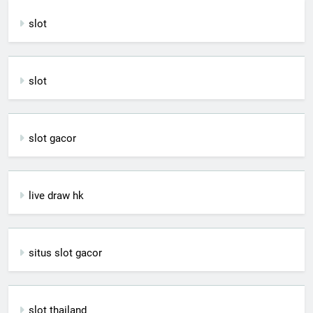
slot
slot
slot gacor
live draw hk
situs slot gacor
slot thailand