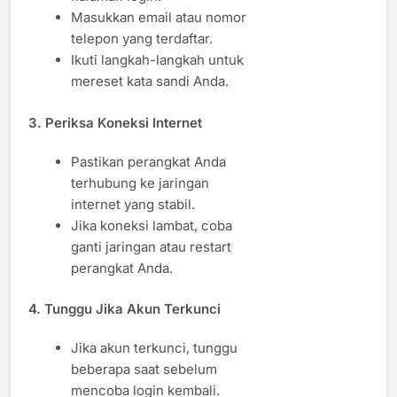
Masukkan email atau nomor
telepon yang terdaftar.
Ikuti langkah-langkah untuk
mereset kata sandi Anda.
3. Periksa Koneksi Internet
Pastikan perangkat Anda
terhubung ke jaringan
internet yang stabil.
Jika koneksi lambat, coba
ganti jaringan atau restart
perangkat Anda.
4. Tunggu Jika Akun Terkunci
Jika akun terkunci, tunggu
beberapa saat sebelum
mencoba login kembali.