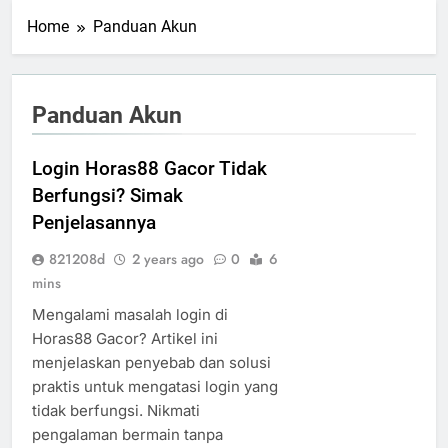
Home
Panduan Akun
Panduan Akun
Login Horas88 Gacor Tidak
Berfungsi? Simak
Penjelasannya
821208d
2 years ago
0
6
mins
Mengalami masalah login di
Horas88 Gacor? Artikel ini
menjelaskan penyebab dan solusi
praktis untuk mengatasi login yang
tidak berfungsi. Nikmati
pengalaman bermain tanpa