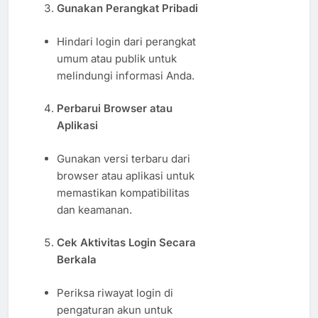
Gunakan Perangkat Pribadi
Hindari login dari perangkat
umum atau publik untuk
melindungi informasi Anda.
Perbarui Browser atau
Aplikasi
Gunakan versi terbaru dari
browser atau aplikasi untuk
memastikan kompatibilitas
dan keamanan.
Cek Aktivitas Login Secara
Berkala
Periksa riwayat login di
pengaturan akun untuk