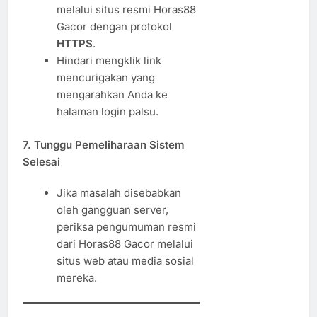
melalui situs resmi Horas88
Gacor dengan protokol
HTTPS
.
Hindari mengklik link
mencurigakan yang
mengarahkan Anda ke
halaman login palsu.
7. Tunggu Pemeliharaan Sistem
Selesai
Jika masalah disebabkan
oleh gangguan server,
periksa pengumuman resmi
dari Horas88 Gacor melalui
situs web atau media sosial
mereka.