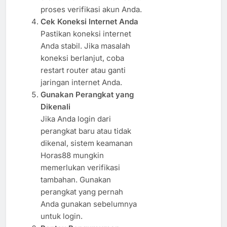
proses verifikasi akun Anda.
Cek Koneksi Internet Anda
Pastikan koneksi internet
Anda stabil. Jika masalah
koneksi berlanjut, coba
restart router atau ganti
jaringan internet Anda.
Gunakan Perangkat yang
Dikenali
Jika Anda login dari
perangkat baru atau tidak
dikenal, sistem keamanan
Horas88 mungkin
memerlukan verifikasi
tambahan. Gunakan
perangkat yang pernah
Anda gunakan sebelumnya
untuk login.