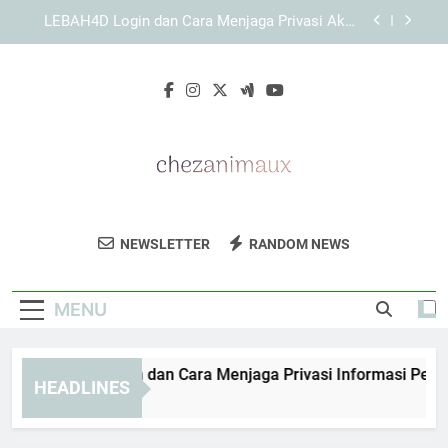
Skip
Login KAYA787 dan Cara Menjaga Privasi
to
Informasi Akun
content
KAYA787 Login dengan Proses Masuk yang
Sederhana bagi Pengguna Harian
EDWINSLOT Login dan Cara Menjaga Privasi
Informasi Pengguna
LEBAH4D Login dan Cara Menjaga Privasi Akun
Pengguna
Login KAYA787 dan Cara Menjaga Privasi
Informasi Akun
Chez Animaux
Temukan Tips Perawatan Hewan Dan
KAYA787 Login dengan Proses Masuk yang
NEWSLETTER
RANDOM NEWS
Sederhana bagi Pengguna Harian
Informasi Penting Untuk Hewan Peliharaan
Anda Di Chez Animaux.
MENU
WINSLOT Login dan Cara Menjaga Privasi Informasi Penggun
HEADLINES
Weeks Ago