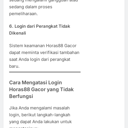
sedang dalam proses
pemeliharaan.
6. Login dari Perangkat Tidak
Dikenali
Sistem keamanan Horas88 Gacor
dapat meminta verifikasi tambahan
saat Anda login dari perangkat
baru.
Cara Mengatasi Login
Horas88 Gacor yang Tidak
Berfungsi
Jika Anda mengalami masalah
login, berikut langkah-langkah
yang dapat Anda lakukan untuk