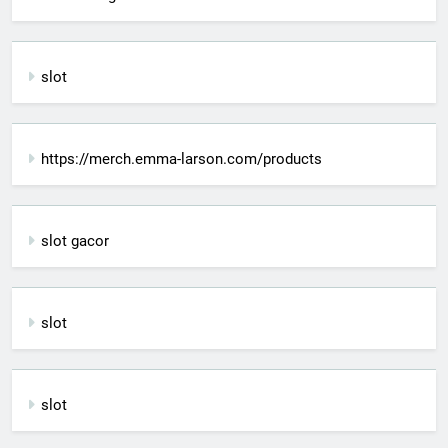
slot
https://merch.emma-larson.com/products
slot gacor
slot
slot