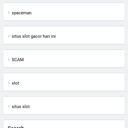
spaceman
situs slot gacor hari ini
SCAM
slot
situs slot