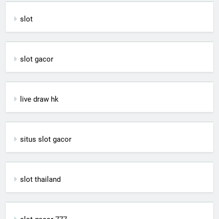
slot
slot gacor
live draw hk
situs slot gacor
slot thailand