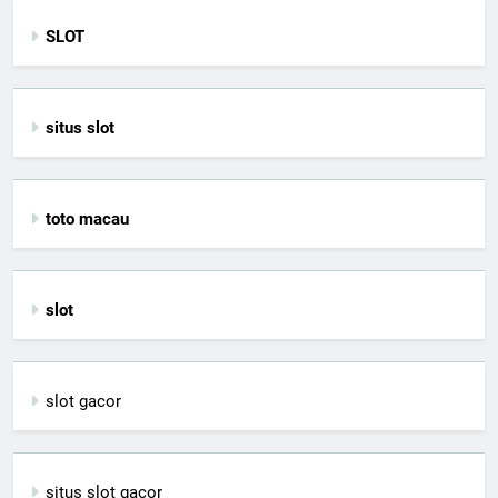
SLOT
situs slot
toto macau
slot
slot gacor
situs slot gacor