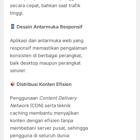
secara cepat, bahkan saat trafik
tinggi.
Desain Antarmuka Responsif
Aplikasi dan antarmuka web yang
responsif memastikan pengalaman
konsisten di berbagai perangkat,
baik desktop maupun perangkat
seluler.
Distribusi Konten Efisien
Penggunaan
Content Delivery
Network
(CDN) serta teknik
caching membantu menyajikan
konten dengan efisien tanpa
membebani server pusat, sehingga
pengguna di seluruh dunia