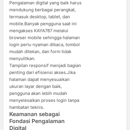
Pengalaman digital yang baik harus
mendukung berbagai perangkat,
termasuk desktop, tablet, dan
mobile.Banyak pengguna saat ini
mengakses KAYA787 melalui
browser mobile sehingga halaman
login perlu nyaman dibaca, tombol
mudah ditekan, dan form tidak
menyulitkan.
Tampilan responsif menjadi bagian
penting dari efisiensi akses.Jika
halaman dapat menyesuaikan
ukuran layar dengan baik,
pengguna akan lebih mudah
menyelesaikan proses login tanpa
hambatan teknis.
Keamanan sebagai
Fondasi Pengalaman
Digital