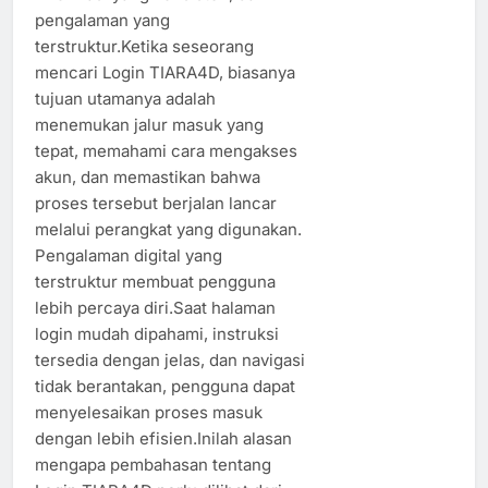
pengalaman yang
terstruktur.Ketika seseorang
mencari Login TIARA4D, biasanya
tujuan utamanya adalah
menemukan jalur masuk yang
tepat, memahami cara mengakses
akun, dan memastikan bahwa
proses tersebut berjalan lancar
melalui perangkat yang digunakan.
Pengalaman digital yang
terstruktur membuat pengguna
lebih percaya diri.Saat halaman
login mudah dipahami, instruksi
tersedia dengan jelas, dan navigasi
tidak berantakan, pengguna dapat
menyelesaikan proses masuk
dengan lebih efisien.Inilah alasan
mengapa pembahasan tentang