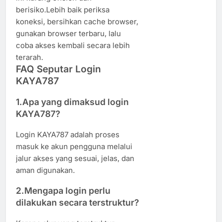
berisiko.Lebih baik periksa
koneksi, bersihkan cache browser,
gunakan browser terbaru, lalu
coba akses kembali secara lebih
terarah.
FAQ Seputar Login
KAYA787
1.Apa yang dimaksud login
KAYA787?
Login KAYA787 adalah proses
masuk ke akun pengguna melalui
jalur akses yang sesuai, jelas, dan
aman digunakan.
2.Mengapa login perlu
dilakukan secara terstruktur?