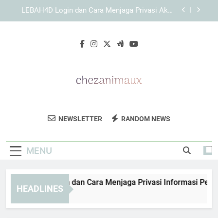
Skip
Login KAYA787 dan Cara Menjaga Privasi
to
Informasi Akun
content
KAYA787 Login dengan Proses Masuk yang
Sederhana bagi Pengguna Harian
EDWINSLOT Login dan Cara Menjaga Privasi
Informasi Pengguna
LEBAH4D Login dan Cara Menjaga Privasi Akun
Pengguna
Login KAYA787 dan Cara Menjaga Privasi
Informasi Akun
Chez Animaux
Temukan Tips Perawatan Hewan Dan
KAYA787 Login dengan Proses Masuk yang
NEWSLETTER
RANDOM NEWS
Sederhana bagi Pengguna Harian
Informasi Penting Untuk Hewan Peliharaan
Anda Di Chez Animaux.
MENU
WINSLOT Login dan Cara Menjaga Privasi Informasi Penggun
HEADLINES
Weeks Ago