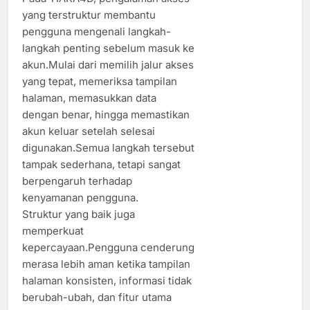
yang terstruktur membantu
pengguna mengenali langkah-
langkah penting sebelum masuk ke
akun.Mulai dari memilih jalur akses
yang tepat, memeriksa tampilan
halaman, memasukkan data
dengan benar, hingga memastikan
akun keluar setelah selesai
digunakan.Semua langkah tersebut
tampak sederhana, tetapi sangat
berpengaruh terhadap
kenyamanan pengguna.
Struktur yang baik juga
memperkuat
kepercayaan.Pengguna cenderung
merasa lebih aman ketika tampilan
halaman konsisten, informasi tidak
berubah-ubah, dan fitur utama