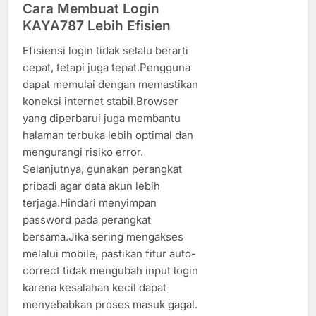
Cara Membuat Login
KAYA787 Lebih Efisien
Efisiensi login tidak selalu berarti
cepat, tetapi juga tepat.Pengguna
dapat memulai dengan memastikan
koneksi internet stabil.Browser
yang diperbarui juga membantu
halaman terbuka lebih optimal dan
mengurangi risiko error.
Selanjutnya, gunakan perangkat
pribadi agar data akun lebih
terjaga.Hindari menyimpan
password pada perangkat
bersama.Jika sering mengakses
melalui mobile, pastikan fitur auto-
correct tidak mengubah input login
karena kesalahan kecil dapat
menyebabkan proses masuk gagal.