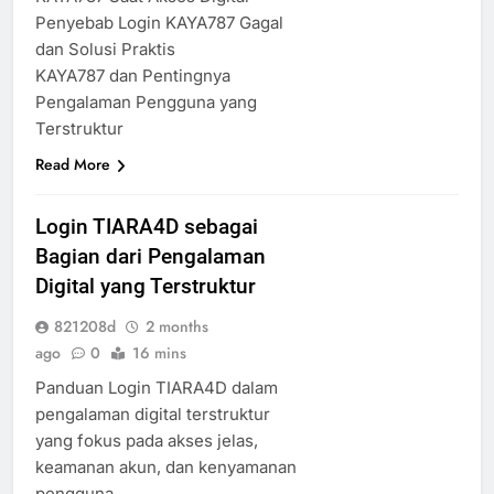
Penyebab Login KAYA787 Gagal
dan Solusi Praktis
KAYA787 dan Pentingnya
Pengalaman Pengguna yang
Terstruktur
Read More
Login TIARA4D sebagai
Bagian dari Pengalaman
Digital yang Terstruktur
821208d
2 months
ago
0
16 mins
Panduan Login TIARA4D dalam
pengalaman digital terstruktur
yang fokus pada akses jelas,
keamanan akun, dan kenyamanan
pengguna.