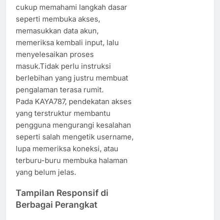
cukup memahami langkah dasar
seperti membuka akses,
memasukkan data akun,
memeriksa kembali input, lalu
menyelesaikan proses
masuk.Tidak perlu instruksi
berlebihan yang justru membuat
pengalaman terasa rumit.
Pada KAYA787, pendekatan akses
yang terstruktur membantu
pengguna mengurangi kesalahan
seperti salah mengetik username,
lupa memeriksa koneksi, atau
terburu-buru membuka halaman
yang belum jelas.
Tampilan Responsif di
Berbagai Perangkat