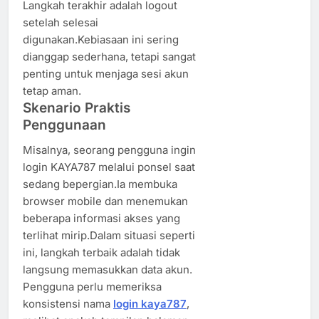
Langkah terakhir adalah logout
setelah selesai
digunakan.Kebiasaan ini sering
dianggap sederhana, tetapi sangat
penting untuk menjaga sesi akun
tetap aman.
Skenario Praktis
Penggunaan
Misalnya, seorang pengguna ingin
login KAYA787 melalui ponsel saat
sedang bepergian.Ia membuka
browser mobile dan menemukan
beberapa informasi akses yang
terlihat mirip.Dalam situasi seperti
ini, langkah terbaik adalah tidak
langsung memasukkan data akun.
Pengguna perlu memeriksa
konsistensi nama
login kaya787
,