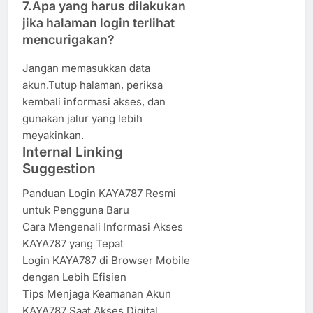
7.Apa yang harus dilakukan
jika halaman login terlihat
mencurigakan?
Jangan memasukkan data
akun.Tutup halaman, periksa
kembali informasi akses, dan
gunakan jalur yang lebih
meyakinkan.
Internal Linking
Suggestion
Panduan Login KAYA787 Resmi
untuk Pengguna Baru
Cara Mengenali Informasi Akses
KAYA787 yang Tepat
Login KAYA787 di Browser Mobile
dengan Lebih Efisien
Tips Menjaga Keamanan Akun
KAYA787 Saat Akses Digital