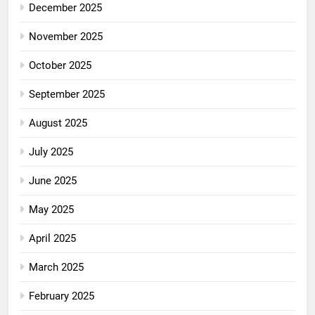
December 2025
November 2025
October 2025
September 2025
August 2025
July 2025
June 2025
May 2025
April 2025
March 2025
February 2025