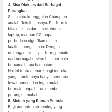
4. Bisa Diakses dari Berbagai
Perangkat
Salah satu keunggulan Champion
adalah fleksibilitasnya. Platform ini
bisa diakses dari smartphone,
laptop, maupun PC tanpa
perbedaan signifikan dalam
kualitas pengalaman. Dengan
dukungan cross-platform, pemain
dari berbagai device bisa bermain
bersama tanpa hambatan.
Hal ini tentu menarik bagi mereka
yang sebelumnya hanya menonton
lewat ponsel dan ingin mulai
bermain tanpa harus membeli
perangkat mahal.
5. Sistem yang Ramah Pemula
Bagi penonton streaming yang