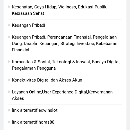
Kesehatan, Gaya Hidup, Wellness, Edukasi Publik,
Kebiasaan Sehat
Keuangan Pribadi
Keuangan Pribadi, Perencanaan Finansial, Pengelolaan
Uang, Disiplin Keuangan, Strategi Investasi, Kebebasan
Finansial
Komunitas & Sosial, Teknologi & Inovasi, Budaya Digital,
Pengalaman Pengguna
Konektivitas Digital dan Akses Akun
Layanan Online,User Experience Digital,Kenyamanan
Akses
link alternatif edwinslot
link alternatif horas88