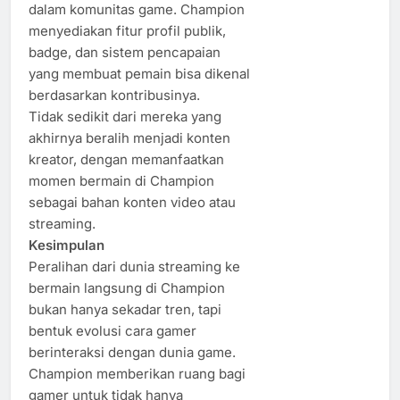
dalam komunitas game. Champion
menyediakan fitur profil publik,
badge, dan sistem pencapaian
yang membuat pemain bisa dikenal
berdasarkan kontribusinya.
Tidak sedikit dari mereka yang
akhirnya beralih menjadi konten
kreator, dengan memanfaatkan
momen bermain di Champion
sebagai bahan konten video atau
streaming.
Kesimpulan
Peralihan dari dunia streaming ke
bermain langsung di Champion
bukan hanya sekadar tren, tapi
bentuk evolusi cara gamer
berinteraksi dengan dunia game.
Champion memberikan ruang bagi
gamer untuk tidak hanya