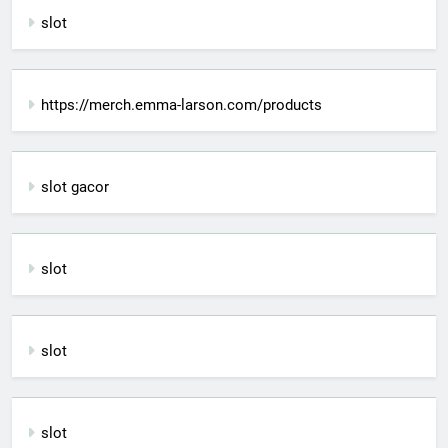
slot
https://merch.emma-larson.com/products
slot gacor
slot
slot
slot