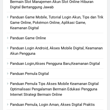
Bermain Slot Manajemen Akun Slot Online Hiburan
Digital Bertanggung Jawab
Panduan Game Mobile, Tutorial Login Akun, Tips dan Trik
Game Online, Pokémon Online, Aplikasi Game,
Keamanan Digital
Panduan Game Online
Panduan Login Android, Akses Mobile Digital, Keamanan
Akun Pengguna
Panduan Login,Akses Pengguna Baru,Keamanan Digital
Panduan Pemula Digital
Panduan Pemula Tips Akses Mobile Keamanan Digital
Optimalisasi Pengalaman Bermain Edukasi Pengguna
Internet Strategi Bermain Online
Panduan Pemula, Login Aman, Akses Digital Praktis