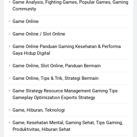
Game Analysis, Fighting Games, Popular Games, Gaming
Community
Game Online
Game Online / Slot Online
Game Online Panduan Gaming Kesehatan & Performa
Gaya Hidup Digital
Game Online, Slot Online, Panduan Bermain
Game Online, Tips & Trik, Strategi Bermain
Game Strategy Resource Management Gaming Tips
Gameplay Optimization Esports Strategy
Game, Hiburan, Teknologi
Game, Kesehatan Mental, Gaming Sehat, Tips Gaming,
Produktivitas, Hiburan Sehat