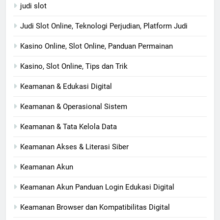
judi slot
Judi Slot Online, Teknologi Perjudian, Platform Judi
Kasino Online, Slot Online, Panduan Permainan
Kasino, Slot Online, Tips dan Trik
Keamanan & Edukasi Digital
Keamanan & Operasional Sistem
Keamanan & Tata Kelola Data
Keamanan Akses & Literasi Siber
Keamanan Akun
Keamanan Akun Panduan Login Edukasi Digital
Keamanan Browser dan Kompatibilitas Digital