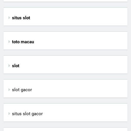
situs slot
toto macau
slot
slot gacor
situs slot gacor