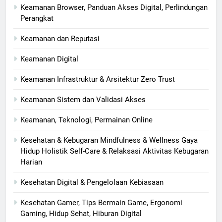
Keamanan Browser, Panduan Akses Digital, Perlindungan
Perangkat
Keamanan dan Reputasi
Keamanan Digital
Keamanan Infrastruktur & Arsitektur Zero Trust
Keamanan Sistem dan Validasi Akses
Keamanan, Teknologi, Permainan Online
Kesehatan & Kebugaran Mindfulness & Wellness Gaya
Hidup Holistik Self-Care & Relaksasi Aktivitas Kebugaran
Harian
Kesehatan Digital & Pengelolaan Kebiasaan
Kesehatan Gamer, Tips Bermain Game, Ergonomi
Gaming, Hidup Sehat, Hiburan Digital