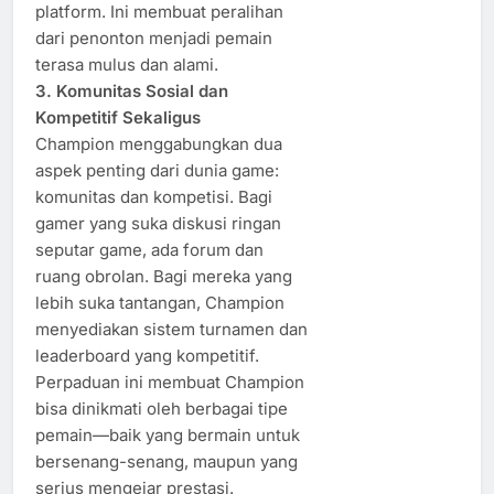
platform. Ini membuat peralihan
dari penonton menjadi pemain
terasa mulus dan alami.
3. Komunitas Sosial dan
Kompetitif Sekaligus
Champion menggabungkan dua
aspek penting dari dunia game:
komunitas dan kompetisi. Bagi
gamer yang suka diskusi ringan
seputar game, ada forum dan
ruang obrolan. Bagi mereka yang
lebih suka tantangan, Champion
menyediakan sistem turnamen dan
leaderboard yang kompetitif.
Perpaduan ini membuat Champion
bisa dinikmati oleh berbagai tipe
pemain—baik yang bermain untuk
bersenang-senang, maupun yang
serius mengejar prestasi.