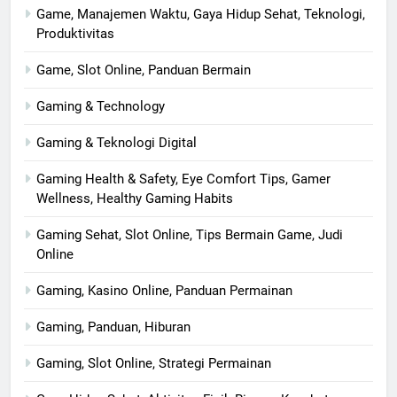
Game, Manajemen Waktu, Gaya Hidup Sehat, Teknologi,
Produktivitas
Game, Slot Online, Panduan Bermain
Gaming & Technology
Gaming & Teknologi Digital
Gaming Health & Safety, Eye Comfort Tips, Gamer
Wellness, Healthy Gaming Habits
Gaming Sehat, Slot Online, Tips Bermain Game, Judi
Online
Gaming, Kasino Online, Panduan Permainan
Gaming, Panduan, Hiburan
Gaming, Slot Online, Strategi Permainan