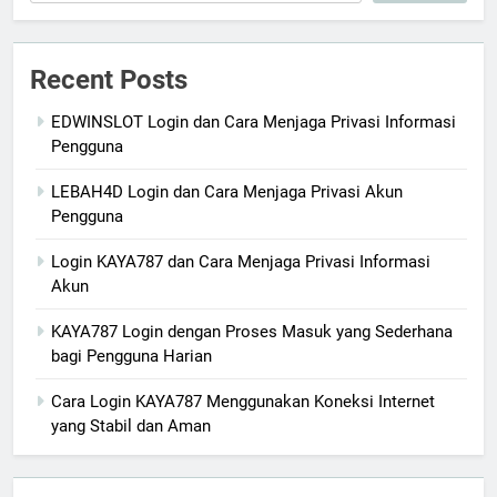
Recent Posts
EDWINSLOT Login dan Cara Menjaga Privasi Informasi
Pengguna
LEBAH4D Login dan Cara Menjaga Privasi Akun
Pengguna
Login KAYA787 dan Cara Menjaga Privasi Informasi
Akun
KAYA787 Login dengan Proses Masuk yang Sederhana
bagi Pengguna Harian
Cara Login KAYA787 Menggunakan Koneksi Internet
yang Stabil dan Aman