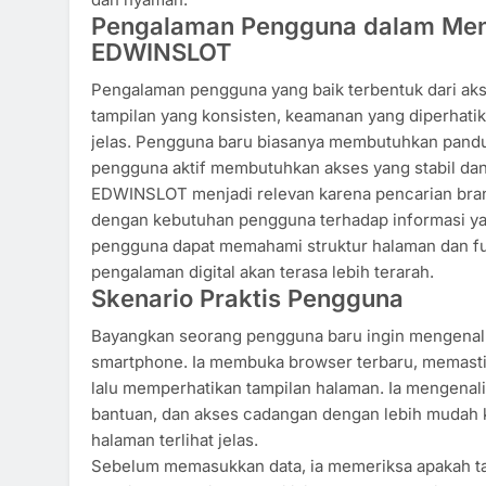
Pengalaman Pengguna dalam Me
EDWINSLOT
Pengalaman pengguna yang baik terbentuk dari ak
tampilan yang konsisten, keamanan yang diperhatik
jelas. Pengguna baru biasanya membutuhkan pand
pengguna aktif membutuhkan akses yang stabil dan 
EDWINSLOT menjadi relevan karena pencarian brand
dengan kebutuhan pengguna terhadap informasi yan
pengguna dapat memahami struktur halaman dan f
pengalaman digital akan terasa lebih terarah.
Skenario Praktis Pengguna
Bayangkan seorang pengguna baru ingin mengena
smartphone. Ia membuka browser terbaru, memastik
lalu memperhatikan tampilan halaman. Ia mengenali 
bantuan, dan akses cadangan dengan lebih mudah k
halaman terlihat jelas.
Sebelum memasukkan data, ia memeriksa apakah t