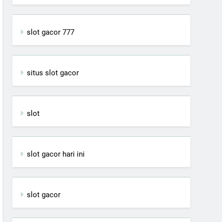
slot gacor 777
situs slot gacor
slot
slot gacor hari ini
slot gacor