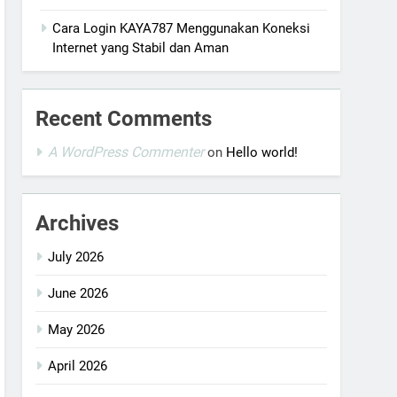
Cara Login KAYA787 Menggunakan Koneksi
Internet yang Stabil dan Aman
Recent Comments
A WordPress Commenter
on
Hello world!
Archives
July 2026
June 2026
May 2026
April 2026