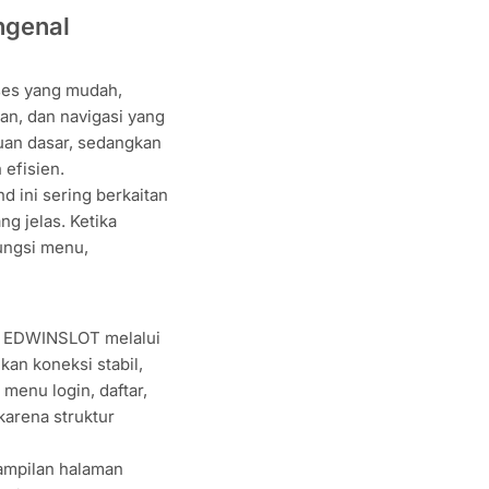
ngenal
ses yang mudah,
an, dan navigasi yang
uan dasar, sedangkan
efisien.
 ini sering berkaitan
g jelas. Ketika
ungsi menu,
l EDWINSLOT melalui
an koneksi stabil,
menu login, daftar,
arena struktur
ampilan halaman