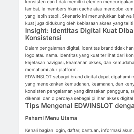
konsisten dan tidak memiliki elemen mencurigakan.
lambat, ia membersihkan cache atau mencoba kemb
yang lebih stabil. Skenario ini menunjukkan bahwa i
kuat juga didukung oleh kebiasaan akses yang teliti
Insight: Identitas Digital Kuat Dib
Konsistensi
Dalam pengalaman digital, identitas brand tidak ha
logo atau nama. Identitas yang kuat terlihat dari kon
kejelasan navigasi, keamanan akses, dan kemudah
memahami alur platform.
EDWINSLOT sebagai brand digital dapat dipahami 
yang menekankan kemudahan, keamanan, dan ken
konsisten pengalaman yang dirasakan pengguna, 
dikenali dan dipercaya sebagai pilihan akses digital
Tips Mengenal EDWINSLOT dengan
Pahami Menu Utama
Kenali bagian login, daftar, bantuan, informasi akun, 