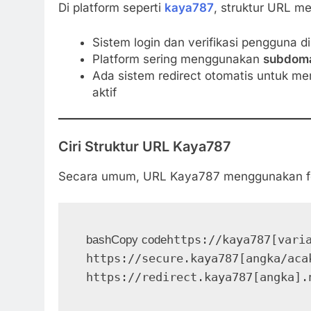
Di platform seperti
kaya787
, struktur URL m
Sistem login dan verifikasi pengguna di
Platform sering menggunakan
subdomai
Ada sistem redirect otomatis untuk me
aktif
Ciri Struktur URL Kaya787
Secara umum, URL Kaya787 menggunakan f
https://kaya787[varia
bashCopy code
https://secure.kaya787[angka/acak