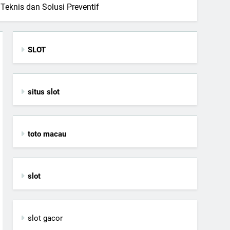
Teknis dan Solusi Preventif
SLOT
situs slot
toto macau
slot
slot gacor