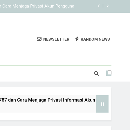
 Cara Menjaga Privasi Akun Pengguna
 Cara Menjaga Privasi Informasi Akun
yang Sederhana bagi Pengguna Harian
NEWSLETTER
RANDOM NEWS
 Menjaga Privasi Informasi Pengguna
 Cara Menjaga Privasi Akun Pengguna
iharaan Anda Di Chez Animaux.
 Cara Menjaga Privasi Informasi Akun
yang Sederhana bagi Pengguna Harian
 Menjaga Privasi Informasi Akun
KAYA787 Login denga
3 Weeks Ago