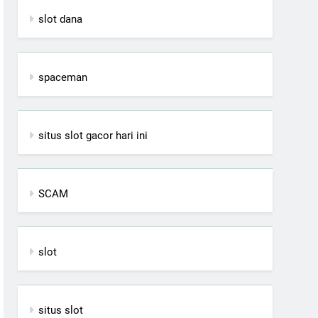
slot dana
spaceman
situs slot gacor hari ini
SCAM
slot
situs slot