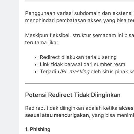
Penggunaan variasi subdomain dan ekstensi d
menghindari pembatasan akses yang bisa terja
Meskipun fleksibel, struktur semacam ini bi
terutama jika:
Redirect dilakukan terlalu sering
Link tidak berasal dari sumber resmi
Terjadi
URL masking
oleh situs pihak k
Potensi Redirect Tidak Diinginkan
Redirect tidak diinginkan adalah ketika
akses
sesuai atau mencurigakan
, yang bisa menimb
1.
Phishing