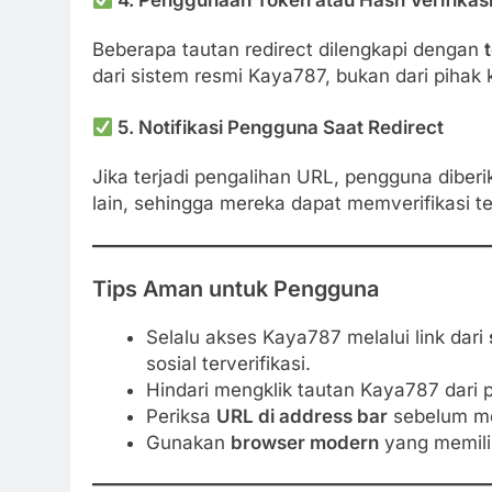
4.
Penggunaan Token atau Hash Verifikas
Beberapa tautan redirect dilengkapi dengan
dari sistem resmi Kaya787, bukan dari pihak 
5.
Notifikasi Pengguna Saat Redirect
Jika terjadi pengalihan URL, pengguna diber
lain, sehingga mereka dapat memverifikasi te
Tips Aman untuk Pengguna
Selalu akses Kaya787 melalui link dari
sosial terverifikasi.
Hindari mengklik tautan Kaya787 dari p
Periksa
URL di address bar
sebelum me
Gunakan
browser modern
yang memilik