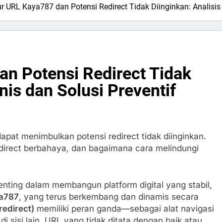
ur URL Kaya787 dan Potensi Redirect Tidak Diinginkan: Analisis 
an Potensi Redirect Tidak
nis dan Solusi Preventif
pat menimbulkan potensi redirect tidak diinginkan.
redirect berbahaya, dan bagaimana cara melindungi
nting dalam membangun platform digital yang stabil,
a787
, yang terus berkembang dan dinamis secara
redirect)
memiliki peran ganda—sebagai alat navigasi
 sisi lain, URL yang tidak ditata dengan baik atau