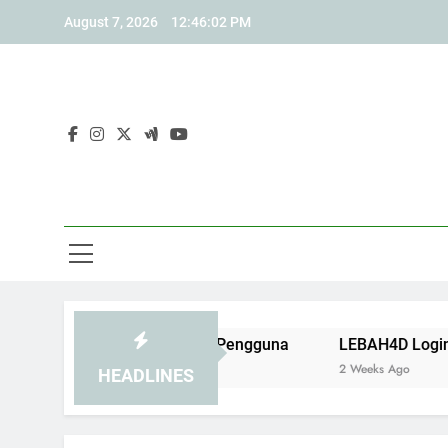
Skip
August 7, 2026
12:46:03 PM
to
content
Che
Temukan T
rivasi Informasi Pengguna
LEBAH4D Login dan Cara M
2 Weeks Ago
HEADLINES