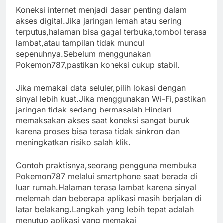
Koneksi internet menjadi dasar penting dalam
akses digital.Jika jaringan lemah atau sering
terputus,halaman bisa gagal terbuka,tombol terasa
lambat,atau tampilan tidak muncul
sepenuhnya.Sebelum menggunakan
Pokemon787,pastikan koneksi cukup stabil.
Jika memakai data seluler,pilih lokasi dengan
sinyal lebih kuat.Jika menggunakan Wi-Fi,pastikan
jaringan tidak sedang bermasalah.Hindari
memaksakan akses saat koneksi sangat buruk
karena proses bisa terasa tidak sinkron dan
meningkatkan risiko salah klik.
Contoh praktisnya,seorang pengguna membuka
Pokemon787 melalui smartphone saat berada di
luar rumah.Halaman terasa lambat karena sinyal
melemah dan beberapa aplikasi masih berjalan di
latar belakang.Langkah yang lebih tepat adalah
menutup aplikasi yang memakai