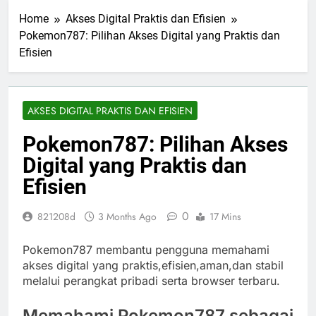
Home
Akses Digital Praktis dan Efisien
Pokemon787: Pilihan Akses Digital yang Praktis dan
Efisien
AKSES DIGITAL PRAKTIS DAN EFISIEN
Pokemon787: Pilihan Akses
Digital yang Praktis dan
Efisien
0
821208d
3 Months Ago
17 Mins
Pokemon787 membantu pengguna memahami
akses digital yang praktis,efisien,aman,dan stabil
melalui perangkat pribadi serta browser terbaru.
Memahami Pokemon787 sebagai