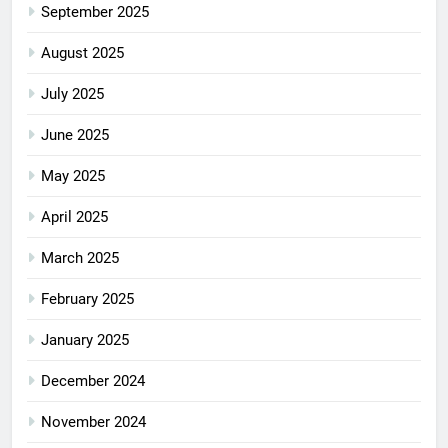
September 2025
August 2025
July 2025
June 2025
May 2025
April 2025
March 2025
February 2025
January 2025
December 2024
November 2024