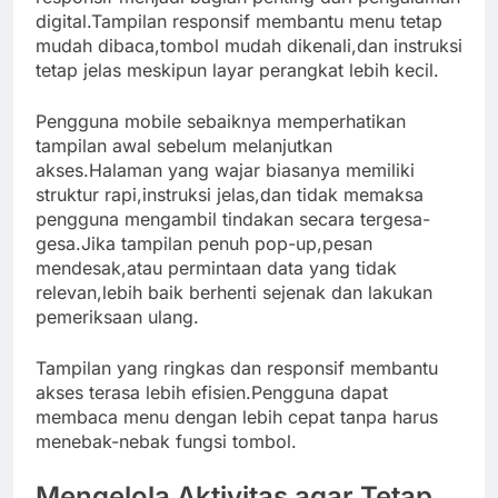
digital.Tampilan responsif membantu menu tetap
mudah dibaca,tombol mudah dikenali,dan instruksi
tetap jelas meskipun layar perangkat lebih kecil.
Pengguna mobile sebaiknya memperhatikan
tampilan awal sebelum melanjutkan
akses.Halaman yang wajar biasanya memiliki
struktur rapi,instruksi jelas,dan tidak memaksa
pengguna mengambil tindakan secara tergesa-
gesa.Jika tampilan penuh pop-up,pesan
mendesak,atau permintaan data yang tidak
relevan,lebih baik berhenti sejenak dan lakukan
pemeriksaan ulang.
Tampilan yang ringkas dan responsif membantu
akses terasa lebih efisien.Pengguna dapat
membaca menu dengan lebih cepat tanpa harus
menebak-nebak fungsi tombol.
Mengelola Aktivitas agar Tetap