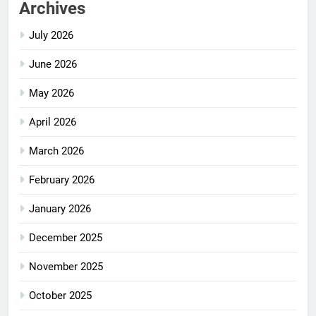
Archives
July 2026
June 2026
May 2026
April 2026
March 2026
February 2026
January 2026
December 2025
November 2025
October 2025