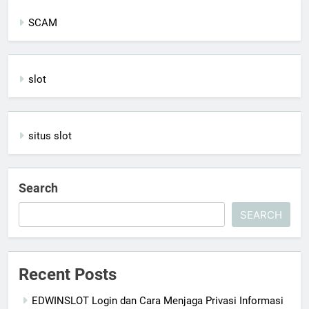
SCAM
slot
situs slot
Search
SEARCH
Recent Posts
EDWINSLOT Login dan Cara Menjaga Privasi Informasi