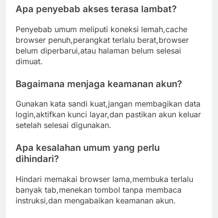
Apa penyebab akses terasa lambat?
Penyebab umum meliputi koneksi lemah,cache
browser penuh,perangkat terlalu berat,browser
belum diperbarui,atau halaman belum selesai
dimuat.
Bagaimana menjaga keamanan akun?
Gunakan kata sandi kuat,jangan membagikan data
login,aktifkan kunci layar,dan pastikan akun keluar
setelah selesai digunakan.
Apa kesalahan umum yang perlu
dihindari?
Hindari memakai browser lama,membuka terlalu
banyak tab,menekan tombol tanpa membaca
instruksi,dan mengabaikan keamanan akun.