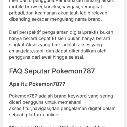
membantu pengguna.Pembahasan tentang akses
mobile,browser,koneksi,navigasi,perangkat
pribadi,dan keamanan akun jauh lebih relevan
dibanding sekadar mengulang nama brand.
Dari perspektif pengalaman digital,praktis bukan
hanya berarti cepat.Efisien bukan hanya berarti
singkat.Akses yang baik adalah akses yang
aman,jelas,stabil,dan dapat dikendalikan oleh
pengguna dari awal hingga selesai.
FAQ Seputar Pokemon787
Apa itu Pokemon787?
Pokemon787 adalah brand keyword yang sering
dicari pengguna untuk memahami
akses,fitur,navigasi,dan pengalaman digital dalam
sebuah platform online.