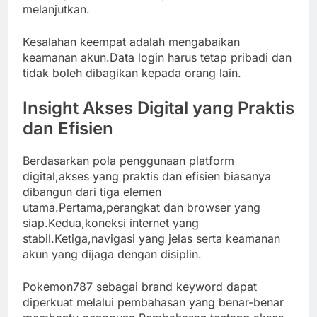
melanjutkan.
Kesalahan keempat adalah mengabaikan
keamanan akun.Data login harus tetap pribadi dan
tidak boleh dibagikan kepada orang lain.
Insight Akses Digital yang Praktis
dan Efisien
Berdasarkan pola penggunaan platform
digital,akses yang praktis dan efisien biasanya
dibangun dari tiga elemen
utama.Pertama,perangkat dan browser yang
siap.Kedua,koneksi internet yang
stabil.Ketiga,navigasi yang jelas serta keamanan
akun yang dijaga dengan disiplin.
Pokemon787 sebagai brand keyword dapat
diperkuat melalui pembahasan yang benar-benar