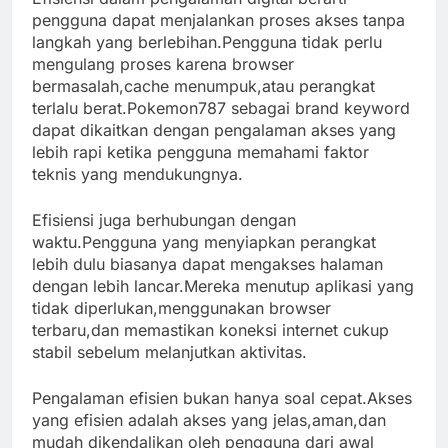
pengguna dapat menjalankan proses akses tanpa
langkah yang berlebihan.Pengguna tidak perlu
mengulang proses karena browser
bermasalah,cache menumpuk,atau perangkat
terlalu berat.Pokemon787 sebagai brand keyword
dapat dikaitkan dengan pengalaman akses yang
lebih rapi ketika pengguna memahami faktor
teknis yang mendukungnya.
Efisiensi juga berhubungan dengan
waktu.Pengguna yang menyiapkan perangkat
lebih dulu biasanya dapat mengakses halaman
dengan lebih lancar.Mereka menutup aplikasi yang
tidak diperlukan,menggunakan browser
terbaru,dan memastikan koneksi internet cukup
stabil sebelum melanjutkan aktivitas.
Pengalaman efisien bukan hanya soal cepat.Akses
yang efisien adalah akses yang jelas,aman,dan
mudah dikendalikan oleh pengguna dari awal