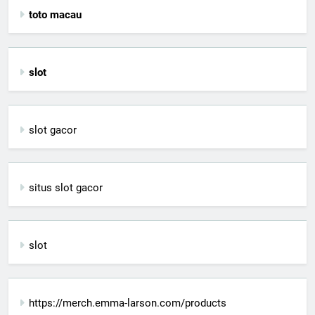
toto macau
slot
slot gacor
situs slot gacor
slot
https://merch.emma-larson.com/products