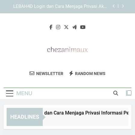
Skip
Login KAYA787 dan Cara Menjaga Privasi
to
Informasi Akun
content
KAYA787 Login dengan Proses Masuk yang
Sederhana bagi Pengguna Harian
EDWINSLOT Login dan Cara Menjaga Privasi
Informasi Pengguna
LEBAH4D Login dan Cara Menjaga Privasi Akun
Pengguna
Login KAYA787 dan Cara Menjaga Privasi
Informasi Akun
Chez Animaux
Temukan Tips Perawatan Hewan Dan
KAYA787 Login dengan Proses Masuk yang
NEWSLETTER
RANDOM NEWS
Sederhana bagi Pengguna Harian
Informasi Penting Untuk Hewan Peliharaan
Anda Di Chez Animaux.
MENU
WINSLOT Login dan Cara Menjaga Privasi Informasi Penggun
HEADLINES
Weeks Ago