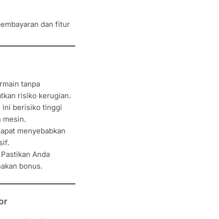
mbayaran dan fitur
main tanpa
kan risiko kerugian.
ini berisiko tinggi
 mesin.
dapat menyebabkan
if.
Pastikan Anda
akan bonus.
or