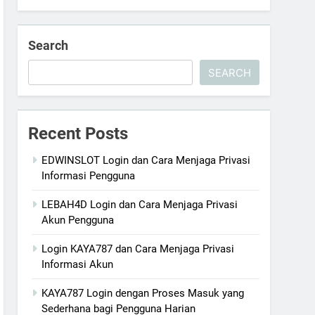
Search
SEARCH
Recent Posts
EDWINSLOT Login dan Cara Menjaga Privasi
Informasi Pengguna
LEBAH4D Login dan Cara Menjaga Privasi
Akun Pengguna
Login KAYA787 dan Cara Menjaga Privasi
Informasi Akun
KAYA787 Login dengan Proses Masuk yang
Sederhana bagi Pengguna Harian