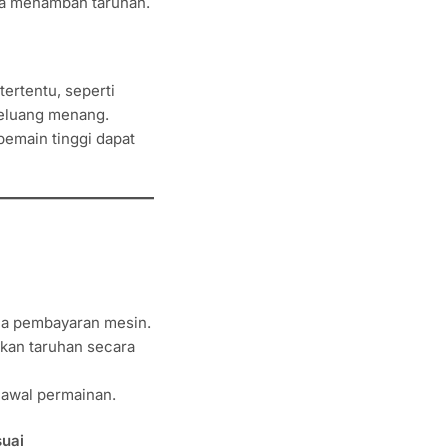
a menambah taruhan.
ertentu, seperti
peluang menang.
pemain tinggi dapat
la pembayaran mesin.
tkan taruhan secara
 awal permainan.
suai