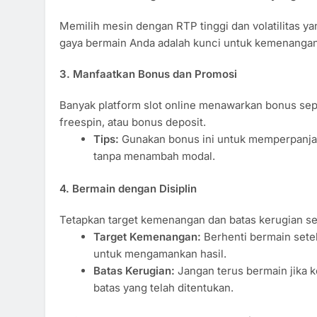
Memilih mesin dengan RTP tinggi dan volatilitas y
gaya bermain Anda adalah kunci untuk kemenangan
3. Manfaatkan Bonus dan Promosi
Banyak platform slot online menawarkan bonus sep
freespin, atau bonus deposit.
Tips:
Gunakan bonus ini untuk memperpanja
tanpa menambah modal.
4. Bermain dengan Disiplin
Tetapkan target kemenangan dan batas kerugian s
Target Kemenangan:
Berhenti bermain sete
untuk mengamankan hasil.
Batas Kerugian:
Jangan terus bermain jika 
batas yang telah ditentukan.