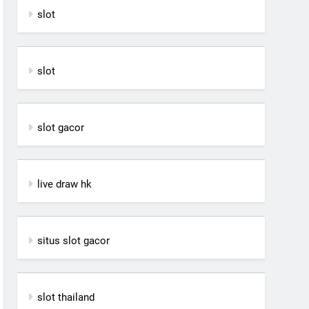
slot
slot
slot gacor
live draw hk
situs slot gacor
slot thailand