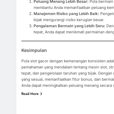
Peluang Menang Lebih Besar:
Pola bermain 
membantu Anda memanfaatkan peluang kem
Manajemen Risiko yang Lebih Baik:
Pengelo
bijak mengurangi risiko kerugian besar.
Pengalaman Bermain yang Lebih Seru:
Deng
tepat, Anda dapat menikmati permainan denga
Kesimpulan
Pola slot gacor dengan kemenangan konsisten adala
pemahaman yang mendalam tentang mesin slot, str
tepat, dan pengelolaan taruhan yang bijak. Dengan 
yang sesuai, memanfaatkan fitur bonus, dan bermai
Anda dapat meningkatkan peluang menang secara s
Read More