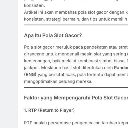
konsisten.
Artikel ini akan membahas pola slot gacor dengan
konsisten, strategi bermain, dan tips untuk memilih 
Apa Itu Pola Slot Gacor?
Pola slot gacor merujuk pada pendekatan atau stra
dirancang untuk mengenali mesin slot yang serin
kemenangan, baik melalui kombinasi simbol biasa, 
jackpot. Meskipun hasil slot ditentukan oleh
Rando
(RNG)
yang bersifat acak, pola tertentu dapat me
mengoptimalkan peluang mereka.
Faktor yang Mempengaruhi Pola Slot Gaco
1. RTP (Return to Player)
RTP adalah persentase pengembalian taruhan kep