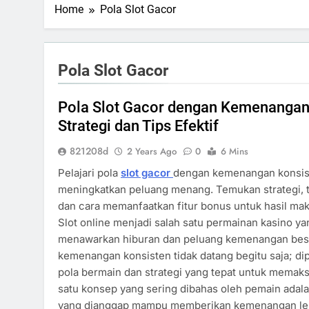
Home
Pola Slot Gacor
Pola Slot Gacor
Pola Slot Gacor dengan Kemenangan
Strategi dan Tips Efektif
821208d
2 Years Ago
0
6 Mins
Pelajari pola
slot gacor
dengan kemenangan konsis
meningkatkan peluang menang. Temukan strategi, t
dan cara memanfaatkan fitur bonus untuk hasil mak
Slot online menjadi salah satu permainan kasino yan
menawarkan hiburan dan peluang kemenangan bes
kemenangan konsisten tidak datang begitu saja; 
pola bermain dan strategi yang tepat untuk memaks
satu konsep yang sering dibahas oleh pemain adal
yang dianggap mampu memberikan kemenangan leb