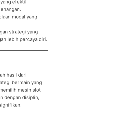
yang efektif
enangan.
laan modal yang
an strategi yang
n lebih percaya diri.
h hasil dari
ategi bermain yang
memilih mesin slot
n dengan disiplin,
ignifikan.