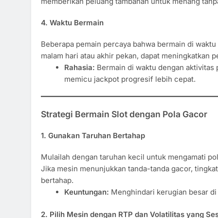
memberikan peluang tambahan untuk menang tanp
4. Waktu Bermain
Beberapa pemain percaya bahwa bermain di waktu t
malam hari atau akhir pekan, dapat meningkatkan 
Rahasia:
Bermain di waktu dengan aktivitas 
memicu jackpot progresif lebih cepat.
Strategi Bermain Slot dengan Pola Gacor
1. Gunakan Taruhan Bertahap
Mulailah dengan taruhan kecil untuk mengamati po
Jika mesin menunjukkan tanda-tanda gacor, tingka
bertahap.
Keuntungan:
Menghindari kerugian besar di
2. Pilih Mesin dengan RTP dan Volatilitas yang Se