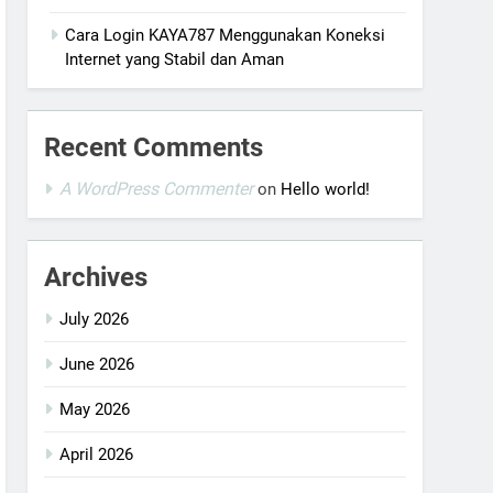
Cara Login KAYA787 Menggunakan Koneksi
Internet yang Stabil dan Aman
Recent Comments
A WordPress Commenter
on
Hello world!
Archives
July 2026
June 2026
May 2026
April 2026