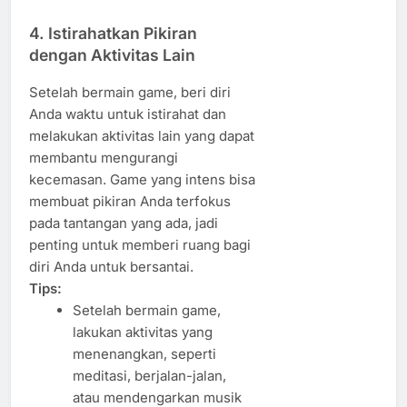
4.
Istirahatkan Pikiran
dengan Aktivitas Lain
Setelah bermain game, beri diri
Anda waktu untuk istirahat dan
melakukan aktivitas lain yang dapat
membantu mengurangi
kecemasan. Game yang intens bisa
membuat pikiran Anda terfokus
pada tantangan yang ada, jadi
penting untuk memberi ruang bagi
diri Anda untuk bersantai.
Tips:
Setelah bermain game,
lakukan aktivitas yang
menenangkan, seperti
meditasi, berjalan-jalan,
atau mendengarkan musik