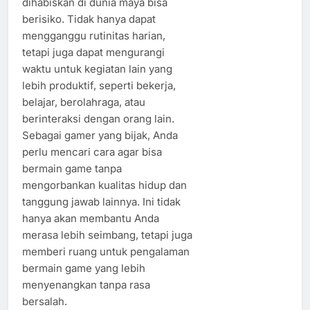
dihabiskan di dunia maya bisa
berisiko. Tidak hanya dapat
mengganggu rutinitas harian,
tetapi juga dapat mengurangi
waktu untuk kegiatan lain yang
lebih produktif, seperti bekerja,
belajar, berolahraga, atau
berinteraksi dengan orang lain.
Sebagai gamer yang bijak, Anda
perlu mencari cara agar bisa
bermain game tanpa
mengorbankan kualitas hidup dan
tanggung jawab lainnya. Ini tidak
hanya akan membantu Anda
merasa lebih seimbang, tetapi juga
memberi ruang untuk pengalaman
bermain game yang lebih
menyenangkan tanpa rasa
bersalah.