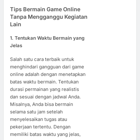
Tips Bermain Game Online
Tanpa Mengganggu Kegiatan
Lain
1.
Tentukan Waktu Bermain yang
Jelas
Salah satu cara terbaik untuk
menghindari gangguan dari game
online adalah dengan menetapkan
batas waktu bermain. Tentukan
durasi permainan yang realistis
dan sesuai dengan jadwal Anda.
Misalnya, Anda bisa bermain
selama satu jam setelah
menyelesaikan tugas atau
pekerjaan tertentu. Dengan
memiliki batas waktu yang jelas,