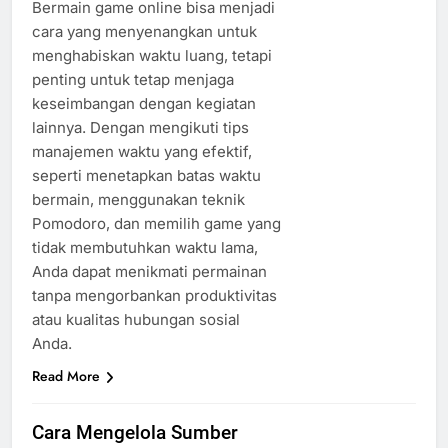
Bermain game online bisa menjadi
cara yang menyenangkan untuk
menghabiskan waktu luang, tetapi
penting untuk tetap menjaga
keseimbangan dengan kegiatan
lainnya. Dengan mengikuti tips
manajemen waktu yang efektif,
seperti menetapkan batas waktu
bermain, menggunakan teknik
Pomodoro, dan memilih game yang
tidak membutuhkan waktu lama,
Anda dapat menikmati permainan
tanpa mengorbankan produktivitas
atau kualitas hubungan sosial
Anda.
Read More
Cara Mengelola Sumber