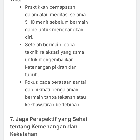
Praktikkan pernapasan
dalam atau meditasi selama
5-10 menit sebelum bermain
game untuk menenangkan
diri.
Setelah bermain, coba
teknik relaksasi yang sama
untuk mengembalikan
ketenangan pikiran dan
tubuh.
Fokus pada perasaan santai
dan nikmati pengalaman
bermain tanpa tekanan atau
kekhawatiran berlebihan.
7.
Jaga Perspektif yang Sehat
tentang Kemenangan dan
Kekalahan