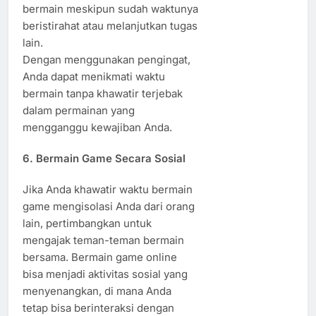
bermain meskipun sudah waktunya
beristirahat atau melanjutkan tugas
lain.
Dengan menggunakan pengingat,
Anda dapat menikmati waktu
bermain tanpa khawatir terjebak
dalam permainan yang
mengganggu kewajiban Anda.
6.
Bermain Game Secara Sosial
Jika Anda khawatir waktu bermain
game mengisolasi Anda dari orang
lain, pertimbangkan untuk
mengajak teman-teman bermain
bersama. Bermain game online
bisa menjadi aktivitas sosial yang
menyenangkan, di mana Anda
tetap bisa berinteraksi dengan