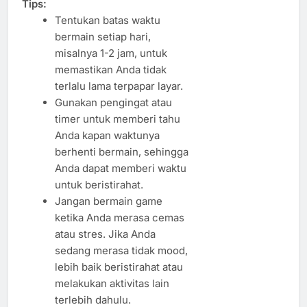
Tips:
Tentukan batas waktu
bermain setiap hari,
misalnya 1-2 jam, untuk
memastikan Anda tidak
terlalu lama terpapar layar.
Gunakan pengingat atau
timer untuk memberi tahu
Anda kapan waktunya
berhenti bermain, sehingga
Anda dapat memberi waktu
untuk beristirahat.
Jangan bermain game
ketika Anda merasa cemas
atau stres. Jika Anda
sedang merasa tidak mood,
lebih baik beristirahat atau
melakukan aktivitas lain
terlebih dahulu.