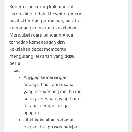
Kecemasan sering kali muncul
karena kita terlalu khawatir tentang
hasil akhir dari permainan, baik itu
kemenangan maupun kekalahan.
Mengubah cara pandang Anda
terhadap kemenangan dan
kekalahan dapat membantu
mengurangi tekanan yang tidak
perlu.
Tips:
Anggap kemenangan
sebagai hasil dari usaha
yang menyenangkan, bukan
sebagai sesuatu yang harus
dicapai dengan harga
apapun.
Lihat kekalahan sebagai
bagian dari proses belajar.