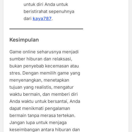
untuk diri Anda untuk
beristirahat sepenuhnya
dari
kaya787
.
Kesimpulan
Game online seharusnya menjadi
sumber hiburan dan relaksasi,
bukan penyebab kecemasan atau
stres. Dengan memilih game yang
menyenangkan, menetapkan
tujuan yang realistis, mengatur
waktu bermain, dan memberi diri
Anda waktu untuk bersantai, Anda
dapat menikmati pengalaman
bermain tanpa merasa tertekan.
Jangan lupa untuk menjaga
keseimbangan antara hiburan dan