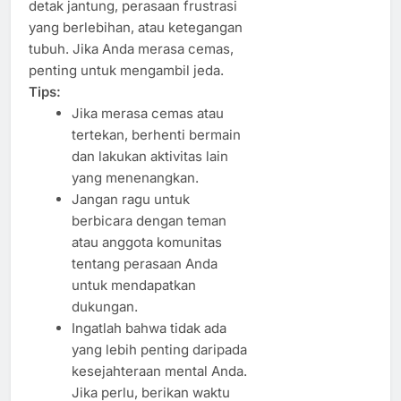
detak jantung, perasaan frustrasi
yang berlebihan, atau ketegangan
tubuh. Jika Anda merasa cemas,
penting untuk mengambil jeda.
Tips:
Jika merasa cemas atau
tertekan, berhenti bermain
dan lakukan aktivitas lain
yang menenangkan.
Jangan ragu untuk
berbicara dengan teman
atau anggota komunitas
tentang perasaan Anda
untuk mendapatkan
dukungan.
Ingatlah bahwa tidak ada
yang lebih penting daripada
kesejahteraan mental Anda.
Jika perlu, berikan waktu