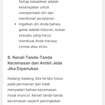
Setiap kekalahan adalah
kesempatan untuk
memperbaiki diri dan
menikmati perjalanan.
Ingatkan diri Anda bahwa
game adalah hiburan, bukan
sesuatu yang harus
membuat Anda merasa
cemas atau stres.
8.
Kenali Tanda-Tanda
Kecemasan dan Ambil Jeda
Jika Diperlukan
Kadang-kadang, kita terlalu fokus
pada permainan dan tidak
menyadari bahwa kecemasan
mulai muncul. Kenali tanda-tanda
kecemasan seperti peningkatan