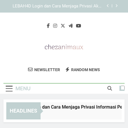
Skip
Login KAYA787 dan Cara Menjaga Privasi
to
Informasi Akun
content
KAYA787 Login dengan Proses Masuk yang
Sederhana bagi Pengguna Harian
EDWINSLOT Login dan Cara Menjaga Privasi
Informasi Pengguna
LEBAH4D Login dan Cara Menjaga Privasi Akun
Pengguna
Login KAYA787 dan Cara Menjaga Privasi
Informasi Akun
Chez Animaux
Temukan Tips Perawatan Hewan Dan
KAYA787 Login dengan Proses Masuk yang
NEWSLETTER
RANDOM NEWS
Sederhana bagi Pengguna Harian
Informasi Penting Untuk Hewan Peliharaan
Anda Di Chez Animaux.
MENU
WINSLOT Login dan Cara Menjaga Privasi Informasi Penggun
HEADLINES
Weeks Ago