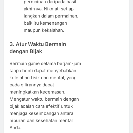
permainan daripada hasil
akhirnya. Nikmati setiap
langkah dalam permainan,
baik itu kemenangan
maupun kekalahan.
3.
Atur Waktu Bermain
dengan Bijak
Bermain game selama berjam-jam
tanpa henti dapat menyebabkan
kelelahan fisik dan mental, yang
pada gilirannya dapat
meningkatkan kecemasan.
Mengatur waktu bermain dengan
bijak adalah cara efektif untuk
menjaga keseimbangan antara
hiburan dan kesehatan mental
Anda.