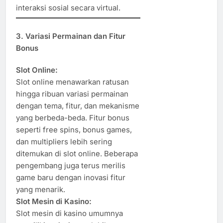
interaksi sosial secara virtual.
3. Variasi Permainan dan Fitur
Bonus
Slot Online:
Slot online menawarkan ratusan
hingga ribuan variasi permainan
dengan tema, fitur, dan mekanisme
yang berbeda-beda. Fitur bonus
seperti free spins, bonus games,
dan multipliers lebih sering
ditemukan di slot online. Beberapa
pengembang juga terus merilis
game baru dengan inovasi fitur
yang menarik.
Slot Mesin di Kasino:
Slot mesin di kasino umumnya