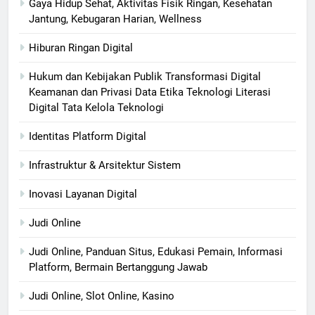
Gaya Hidup Sehat, Aktivitas Fisik Ringan, Kesehatan
Jantung, Kebugaran Harian, Wellness
Hiburan Ringan Digital
Hukum dan Kebijakan Publik Transformasi Digital
Keamanan dan Privasi Data Etika Teknologi Literasi
Digital Tata Kelola Teknologi
Identitas Platform Digital
Infrastruktur & Arsitektur Sistem
Inovasi Layanan Digital
Judi Online
Judi Online, Panduan Situs, Edukasi Pemain, Informasi
Platform, Bermain Bertanggung Jawab
Judi Online, Slot Online, Kasino