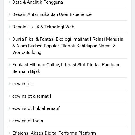
Data & Analitik Pengguna
Desain Antarmuka dan User Experience
Desain UI/UX & Teknologi Web
Dunia Fiksi & Fantasi Ekologi Imajinatif Relasi Manusia
& Alam Budaya Populer Filosofi Kehidupan Narasi &
World-Building
Edukasi Hiburan Online, Literasi Slot Digital, Panduan
Bermain Bijak
edwinslot
edwinslot alternatif
edwinslot link alternatif
edwinslot login
Efisiensi Akses Digital,Performa Platform