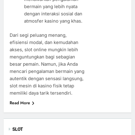
bermain yang lebih nyata
dengan interaksi sosial dan
atmosfer kasino yang khas.
Dari segi peluang menang,
efisiensi modal, dan kemudahan
akses, slot online mungkin lebih
menguntungkan bagi sebagian
besar pemain. Namun, jika Anda
mencari pengalaman bermain yang
autentik dengan sensasi langsung,
slot mesin di kasino fisik tetap
memiliki daya tarik tersendiri.
Read More
SLOT