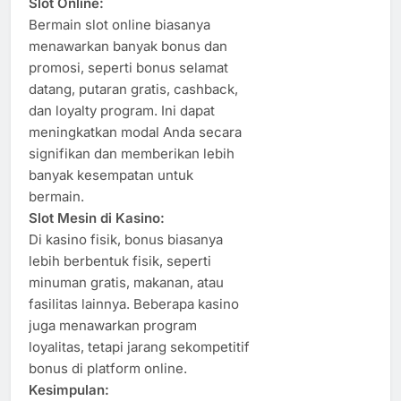
Slot Online:
Bermain slot online biasanya
menawarkan banyak bonus dan
promosi, seperti bonus selamat
datang, putaran gratis, cashback,
dan loyalty program. Ini dapat
meningkatkan modal Anda secara
signifikan dan memberikan lebih
banyak kesempatan untuk
bermain.
Slot Mesin di Kasino:
Di kasino fisik, bonus biasanya
lebih berbentuk fisik, seperti
minuman gratis, makanan, atau
fasilitas lainnya. Beberapa kasino
juga menawarkan program
loyalitas, tetapi jarang sekompetitif
bonus di platform online.
Kesimpulan: