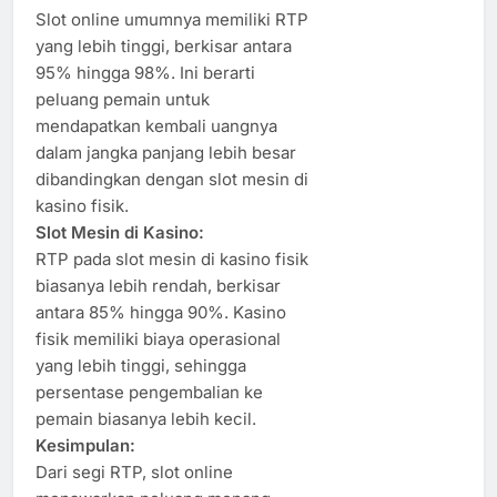
Slot online umumnya memiliki RTP
yang lebih tinggi, berkisar antara
95% hingga 98%. Ini berarti
peluang pemain untuk
mendapatkan kembali uangnya
dalam jangka panjang lebih besar
dibandingkan dengan slot mesin di
kasino fisik.
Slot Mesin di Kasino:
RTP pada slot mesin di kasino fisik
biasanya lebih rendah, berkisar
antara 85% hingga 90%. Kasino
fisik memiliki biaya operasional
yang lebih tinggi, sehingga
persentase pengembalian ke
pemain biasanya lebih kecil.
Kesimpulan:
Dari segi RTP, slot online