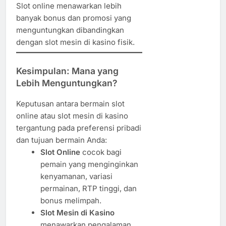
Slot online menawarkan lebih
banyak bonus dan promosi yang
menguntungkan dibandingkan
dengan slot mesin di kasino fisik.
Kesimpulan: Mana yang
Lebih Menguntungkan?
Keputusan antara bermain slot
online atau slot mesin di kasino
tergantung pada preferensi pribadi
dan tujuan bermain Anda:
Slot Online
cocok bagi
pemain yang menginginkan
kenyamanan, variasi
permainan, RTP tinggi, dan
bonus melimpah.
Slot Mesin di Kasino
menawarkan pengalaman