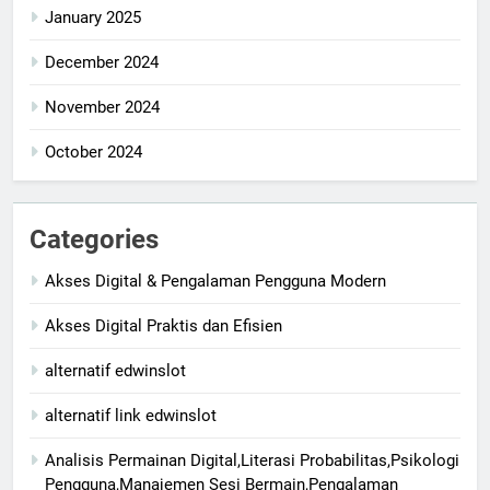
January 2025
December 2024
November 2024
October 2024
Categories
Akses Digital & Pengalaman Pengguna Modern
Akses Digital Praktis dan Efisien
alternatif edwinslot
alternatif link edwinslot
Analisis Permainan Digital,Literasi Probabilitas,Psikologi
Pengguna,Manajemen Sesi Bermain,Pengalaman