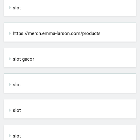
slot
https://merch.emma-larson.com/products
slot gacor
slot
slot
slot