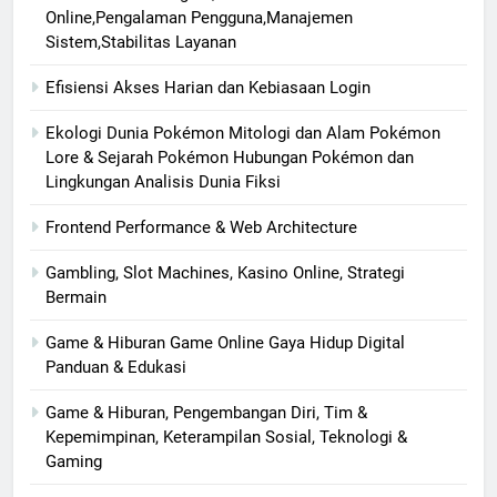
Online,Pengalaman Pengguna,Manajemen
Sistem,Stabilitas Layanan
Efisiensi Akses Harian dan Kebiasaan Login
Ekologi Dunia Pokémon Mitologi dan Alam Pokémon
Lore & Sejarah Pokémon Hubungan Pokémon dan
Lingkungan Analisis Dunia Fiksi
Frontend Performance & Web Architecture
Gambling, Slot Machines, Kasino Online, Strategi
Bermain
Game & Hiburan Game Online Gaya Hidup Digital
Panduan & Edukasi
Game & Hiburan, Pengembangan Diri, Tim &
Kepemimpinan, Keterampilan Sosial, Teknologi &
Gaming