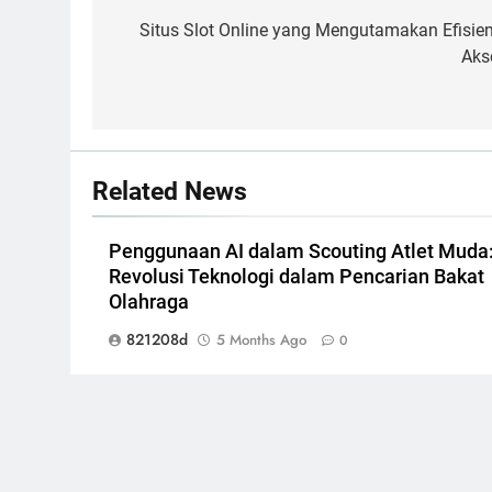
navigation
Situs Slot Online yang Mengutamakan Efisien
Aks
Related News
Penggunaan AI dalam Scouting Atlet Muda
Revolusi Teknologi dalam Pencarian Bakat
Olahraga
821208d
5 Months Ago
0