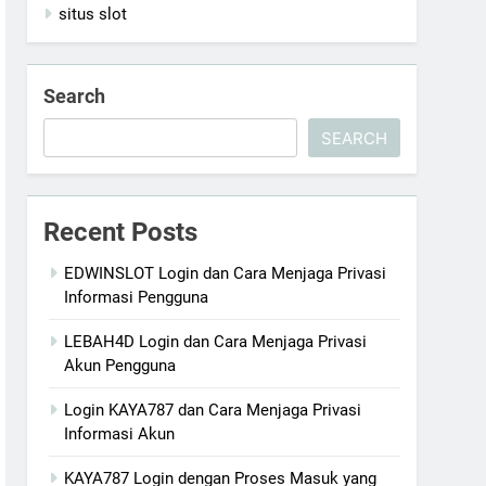
situs slot
Search
SEARCH
Recent Posts
EDWINSLOT Login dan Cara Menjaga Privasi
Informasi Pengguna
LEBAH4D Login dan Cara Menjaga Privasi
Akun Pengguna
Login KAYA787 dan Cara Menjaga Privasi
Informasi Akun
KAYA787 Login dengan Proses Masuk yang