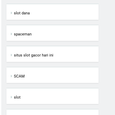
slot dana
spaceman
situs slot gacor hari ini
SCAM
slot