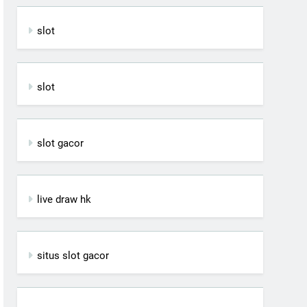
slot
slot
slot gacor
live draw hk
situs slot gacor