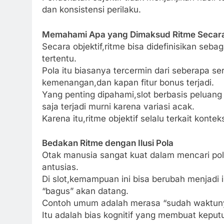
dan konsistensi perilaku.
Memahami Apa yang Dimaksud Ritme Secara
Secara objektif,ritme bisa didefinisikan seb
tertentu.
Pola itu biasanya tercermin dari seberapa s
kemenangan,dan kapan fitur bonus terjadi.
Yang penting dipahami,slot berbasis peluang 
saja terjadi murni karena variasi acak.
Karena itu,ritme objektif selalu terkait kon
Bedakan Ritme dengan Ilusi Pola
Otak manusia sangat kuat dalam mencari pol
antusias.
Di slot,kemampuan ini bisa berubah menjadi 
“bagus” akan datang.
Contoh umum adalah merasa “sudah waktuny
Itu adalah bias kognitif yang membuat keputu