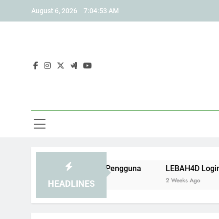
Skip
August 6, 2026
7:04:54 AM
to
content
Che
Temukan T
rivasi Informasi Pengguna
LEBAH4D Login dan Cara M
2 Weeks Ago
HEADLINES