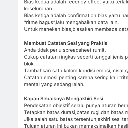
Bias kedua adalah recency effect yaitu terla
keseluruhan.
Bias ketiga adalah confirmation bias yait
“ritme bagus”,lalu mengabaikan data lain.
Untuk menekan bias,biasakan membaca catat
Membuat Catatan Sesi yang Praktis
Anda tidak perlu spreadsheet rumit.
Cukup catatan ringkas seperti tanggal,jenis p
blok.
Tambahkan satu kolom kondisi emosi,misalny
Catatan emosi penting karena sering kali “ri
mental yang sedang lelah.
Kapan Sebaiknya Mengakhiri Sesi
Pendekatan objektif selalu punya aturan berh
Tetapkan batas durasi,batas rugi,dan batas
Jika salah satu batas tersentuh,akhiri sesi t
Tujuan aturan ini bukan memaksimalkan hasi