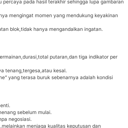
lu percaya pada hasil terakhir sehingga lupa gambaran
u hanya mengingat momen yang mendukung keyakinan
an blok,tidak hanya mengandalkan ingatan.
ermainan,durasi,total putaran,dan tiga indikator per
a tenang,tergesa,atau kesal.
tme” yang terasa buruk sebenarnya adalah kondisi
enti.
 menang sebelum mulai.
anpa negosiasi.
l,melainkan menjaga kualitas keputusan dan