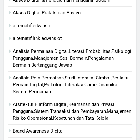
Akses Digital & Pengalaman Pengguna Modern
Akses Digital Praktis dan Efisien
alternatif edwinslot
alternatif link edwinslot
Analisis Permainan Digital,Literasi Probabilitas,Psikologi
Pengguna,Manajemen Sesi Bermain,Pengalaman
Bermain Bertanggung Jawab
Analisis Pola Permainan,Studi Interaksi Simbol,Perilaku
Pemain Digital,Psikologi Interaksi Game,Dinamika
Sistem Permainan
Arsitektur Platform Digital,Keamanan dan Privasi
Pengguna,Sistem Transaksi dan Pembayaran,Manajemen
Risiko Operasional,Kepatuhan dan Tata Kelola
Brand Awareness Digital