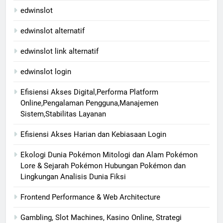
edwinslot
edwinslot alternatif
edwinslot link alternatif
edwinslot login
Efisiensi Akses Digital,Performa Platform
Online,Pengalaman Pengguna,Manajemen
Sistem,Stabilitas Layanan
Efisiensi Akses Harian dan Kebiasaan Login
Ekologi Dunia Pokémon Mitologi dan Alam Pokémon
Lore & Sejarah Pokémon Hubungan Pokémon dan
Lingkungan Analisis Dunia Fiksi
Frontend Performance & Web Architecture
Gambling, Slot Machines, Kasino Online, Strategi