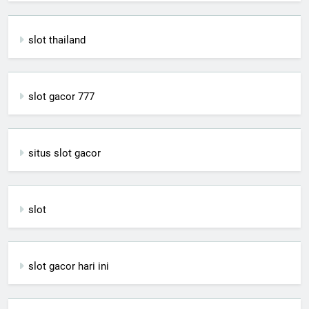
slot thailand
slot gacor 777
situs slot gacor
slot
slot gacor hari ini