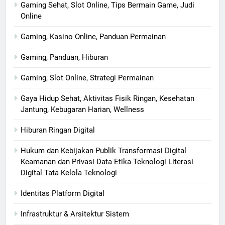
Gaming Sehat, Slot Online, Tips Bermain Game, Judi
Online
Gaming, Kasino Online, Panduan Permainan
Gaming, Panduan, Hiburan
Gaming, Slot Online, Strategi Permainan
Gaya Hidup Sehat, Aktivitas Fisik Ringan, Kesehatan
Jantung, Kebugaran Harian, Wellness
Hiburan Ringan Digital
Hukum dan Kebijakan Publik Transformasi Digital
Keamanan dan Privasi Data Etika Teknologi Literasi
Digital Tata Kelola Teknologi
Identitas Platform Digital
Infrastruktur & Arsitektur Sistem