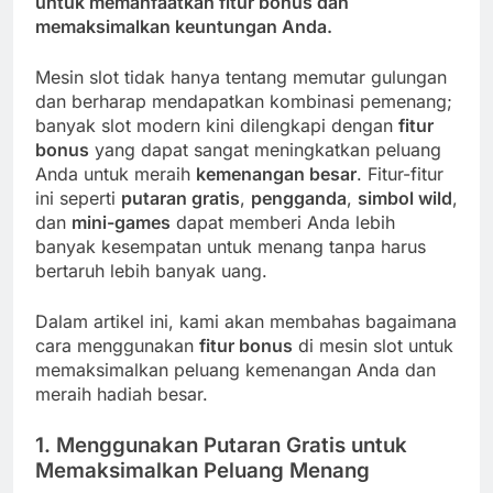
untuk memanfaatkan fitur bonus dan
memaksimalkan keuntungan Anda.
Mesin slot tidak hanya tentang memutar gulungan
dan berharap mendapatkan kombinasi pemenang;
banyak slot modern kini dilengkapi dengan
fitur
bonus
yang dapat sangat meningkatkan peluang
Anda untuk meraih
kemenangan besar
. Fitur-fitur
ini seperti
putaran gratis
,
pengganda
,
simbol wild
,
dan
mini-games
dapat memberi Anda lebih
banyak kesempatan untuk menang tanpa harus
bertaruh lebih banyak uang.
Dalam artikel ini, kami akan membahas bagaimana
cara menggunakan
fitur bonus
di mesin slot untuk
memaksimalkan peluang kemenangan Anda dan
meraih hadiah besar.
1.
Menggunakan Putaran Gratis untuk
Memaksimalkan Peluang Menang