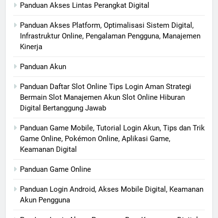
Panduan Akses Lintas Perangkat Digital
Panduan Akses Platform, Optimalisasi Sistem Digital,
Infrastruktur Online, Pengalaman Pengguna, Manajemen
Kinerja
Panduan Akun
Panduan Daftar Slot Online Tips Login Aman Strategi
Bermain Slot Manajemen Akun Slot Online Hiburan
Digital Bertanggung Jawab
Panduan Game Mobile, Tutorial Login Akun, Tips dan Trik
Game Online, Pokémon Online, Aplikasi Game,
Keamanan Digital
Panduan Game Online
Panduan Login Android, Akses Mobile Digital, Keamanan
Akun Pengguna