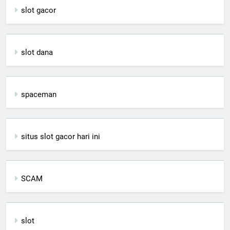
slot gacor
slot dana
spaceman
situs slot gacor hari ini
SCAM
slot