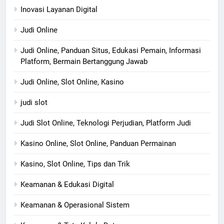
Inovasi Layanan Digital
Judi Online
Judi Online, Panduan Situs, Edukasi Pemain, Informasi
Platform, Bermain Bertanggung Jawab
Judi Online, Slot Online, Kasino
judi slot
Judi Slot Online, Teknologi Perjudian, Platform Judi
Kasino Online, Slot Online, Panduan Permainan
Kasino, Slot Online, Tips dan Trik
Keamanan & Edukasi Digital
Keamanan & Operasional Sistem