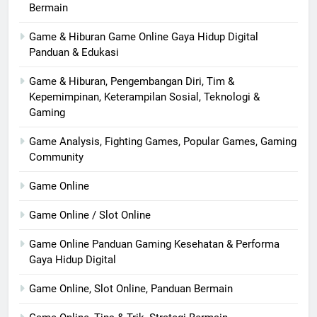
Bermain
Game & Hiburan Game Online Gaya Hidup Digital
Panduan & Edukasi
Game & Hiburan, Pengembangan Diri, Tim &
Kepemimpinan, Keterampilan Sosial, Teknologi &
Gaming
Game Analysis, Fighting Games, Popular Games, Gaming
Community
Game Online
Game Online / Slot Online
Game Online Panduan Gaming Kesehatan & Performa
Gaya Hidup Digital
Game Online, Slot Online, Panduan Bermain