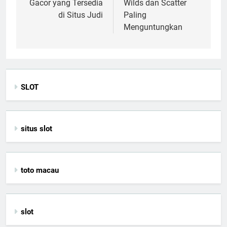
Gacor yang Tersedia
Wilds dan Scatter
di Situs Judi
Paling
Menguntungkan
SLOT
situs slot
toto macau
slot