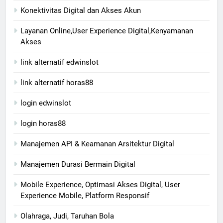
Konektivitas Digital dan Akses Akun
Layanan Online,User Experience Digital,Kenyamanan
Akses
link alternatif edwinslot
link alternatif horas88
login edwinslot
login horas88
Manajemen API & Keamanan Arsitektur Digital
Manajemen Durasi Bermain Digital
Mobile Experience, Optimasi Akses Digital, User
Experience Mobile, Platform Responsif
Olahraga, Judi, Taruhan Bola