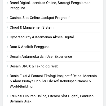
Brand Digital, Identitas Online, Strategi Pengalaman
Pengguna
Casino, Slot Online, Jackpot Progresif
Cloud & Manajemen Sistem
Cybersecurity & Keamanan Akses Digital
Data & Analitik Pengguna
Desain Antarmuka dan User Experience
Desain UI/UX & Teknologi Web
Dunia Fiksi & Fantasi Ekologi Imajinatif Relasi Manusia
& Alam Budaya Populer Filosofi Kehidupan Narasi &
World-Building
Edukasi Hiburan Online, Literasi Slot Digital, Panduan
Bermain Bijak