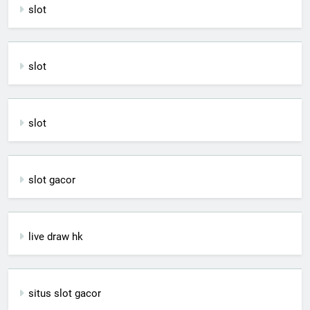
slot
slot
slot
slot gacor
live draw hk
situs slot gacor