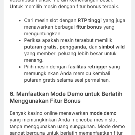
Untuk memilih mesin dengan fitur bonus terbaik:
Cari mesin slot dengan
RTP tinggi
yang juga
menawarkan berbagai
fitur bonus
yang
menguntungkan.
Periksa apakah mesin tersebut memiliki
putaran gratis
,
pengganda
, dan
simbol wild
yang memberi peluang lebih besar untuk
menang.
Pilih mesin dengan
fasilitas retrigger
yang
memungkinkan Anda memicu kembali
putaran gratis selama sesi permainan.
6.
Manfaatkan Mode Demo untuk Berlatih
Menggunakan Fitur Bonus
Banyak kasino online menawarkan
mode demo
yang memungkinkan Anda mencoba mesin slot
tanpa menggunakan uang sungguhan. Mode demo
sangat berguna untuk berlatih memanfaatkan fitur