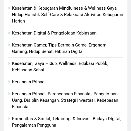
Kesehatan & Kebugaran Mindfulness & Wellness Gaya
Hidup Holistik Self-Care & Relaksasi Aktivitas Kebugaran
Harian
Kesehatan Digital & Pengelolaan Kebiasaan
Kesehatan Gamer, Tips Bermain Game, Ergonomi
Gaming, Hidup Sehat, Hiburan Digital
Kesehatan, Gaya Hidup, Wellness, Edukasi Publik,
Kebiasaan Sehat
Keuangan Pribadi
Keuangan Pribadi, Perencanaan Finansial, Pengelolaan
Uang, Disiplin Keuangan, Strategi Investasi, Kebebasan
Finansial
Komunitas & Sosial, Teknologi & Inovasi, Budaya Digital,
Pengalaman Pengguna