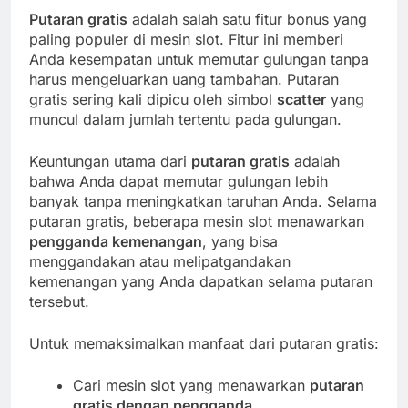
Putaran gratis
adalah salah satu fitur bonus yang
paling populer di mesin slot. Fitur ini memberi
Anda kesempatan untuk memutar gulungan tanpa
harus mengeluarkan uang tambahan. Putaran
gratis sering kali dipicu oleh simbol
scatter
yang
muncul dalam jumlah tertentu pada gulungan.
Keuntungan utama dari
putaran gratis
adalah
bahwa Anda dapat memutar gulungan lebih
banyak tanpa meningkatkan taruhan Anda. Selama
putaran gratis, beberapa mesin slot menawarkan
pengganda kemenangan
, yang bisa
menggandakan atau melipatgandakan
kemenangan yang Anda dapatkan selama putaran
tersebut.
Untuk memaksimalkan manfaat dari putaran gratis:
Cari mesin slot yang menawarkan
putaran
gratis dengan pengganda
.