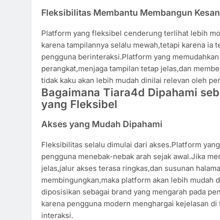
Fleksibilitas Membantu Membangun Kesa
Platform yang fleksibel cenderung terlihat lebih m
karena tampilannya selalu mewah,tetapi karena ia
pengguna berinteraksi.Platform yang memudahkan
perangkat,menjaga tampilan tetap jelas,dan memb
tidak kaku akan lebih mudah dinilai relevan oleh p
Bagaimana Tiara4d Dipahami seb
yang Fleksibel
Akses yang Mudah Dipahami
Fleksibilitas selalu dimulai dari akses.Platform ya
pengguna menebak-nebak arah sejak awal.Jika men
jelas,jalur akses terasa ringkas,dan susunan halama
membingungkan,maka platform akan lebih mudah di
diposisikan sebagai brand yang mengarah pada pen
karena pengguna modern menghargai kejelasan di 
interaksi.