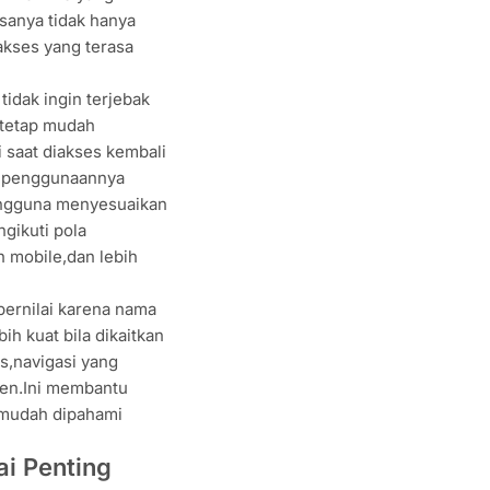
sanya tidak hanya
akses yang terasa
tidak ingin terjebak
 tetap mudah
 saat diakses kembali
s penggunaannya
engguna menyesuaikan
ngikuti pola
 mobile,dan lebih
bernilai karena nama
ih kuat bila dikaitkan
es,navigasi yang
en.Ini membantu
ih mudah dipahami
ai Penting