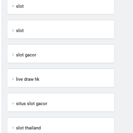
slot
slot
slot gacor
live draw hk
situs slot gacor
slot thailand