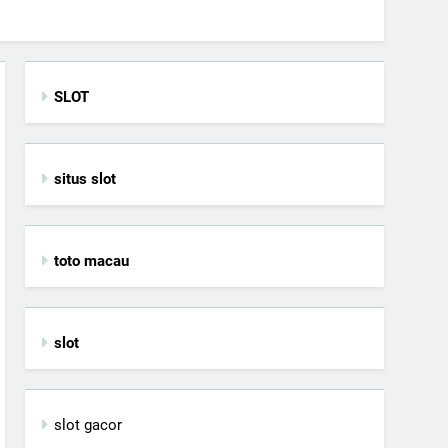
SLOT
situs slot
toto macau
slot
slot gacor