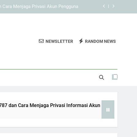
 Cara Menjaga Privasi Akun Pengguna
 Cara Menjaga Privasi Informasi Akun
yang Sederhana bagi Pengguna Harian
NEWSLETTER
RANDOM NEWS
 Menjaga Privasi Informasi Pengguna
 Cara Menjaga Privasi Akun Pengguna
iharaan Anda Di Chez Animaux.
 Cara Menjaga Privasi Informasi Akun
yang Sederhana bagi Pengguna Harian
 Menjaga Privasi Informasi Akun
KAYA787 Login denga
3 Weeks Ago