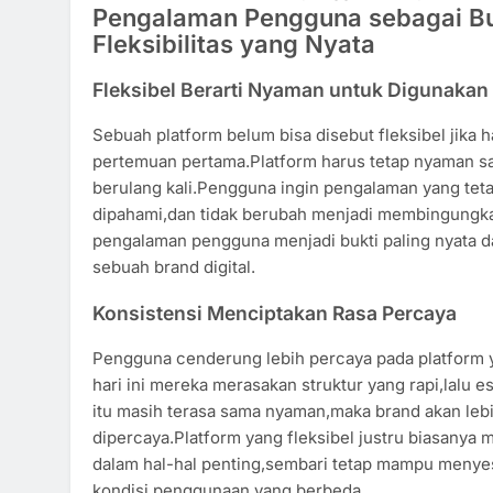
Pengalaman Pengguna sebagai Bu
Fleksibilitas yang Nyata
Fleksibel Berarti Nyaman untuk Digunakan 
Sebuah platform belum bisa disebut fleksibel jika
pertemuan pertama.Platform harus tetap nyaman s
berulang kali.Pengguna ingin pengalaman yang tet
dipahami,dan tidak berubah menjadi membingungk
pengalaman pengguna menjadi bukti paling nyata dar
sebuah brand digital.
Konsistensi Menciptakan Rasa Percaya
Pengguna cenderung lebih percaya pada platform y
hari ini mereka merasakan struktur yang rapi,lalu 
itu masih terasa sama nyaman,maka brand akan le
dipercaya.Platform yang fleksibel justru biasanya 
dalam hal-hal penting,sembari tetap mampu menyes
kondisi penggunaan yang berbeda.