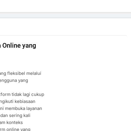
 Online yang
ng fleksibel melalui
pengguna yang
tform tidak lagi cukup
ngikuti kebiasaan
ini membuka layanan
dan sering kali
am konteks
orm online yang