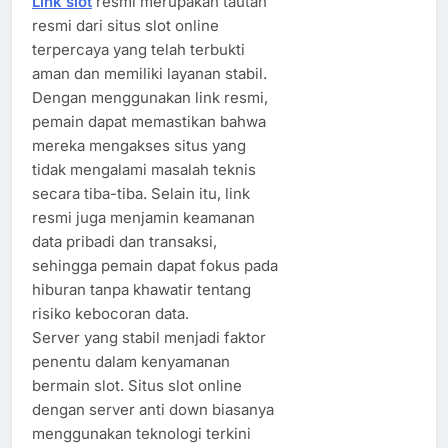
Link slot
resmi merupakan tautan
resmi dari situs slot online
terpercaya yang telah terbukti
aman dan memiliki layanan stabil.
Dengan menggunakan link resmi,
pemain dapat memastikan bahwa
mereka mengakses situs yang
tidak mengalami masalah teknis
secara tiba-tiba. Selain itu, link
resmi juga menjamin keamanan
data pribadi dan transaksi,
sehingga pemain dapat fokus pada
hiburan tanpa khawatir tentang
risiko kebocoran data.
Server yang stabil menjadi faktor
penentu dalam kenyamanan
bermain slot. Situs slot online
dengan server anti down biasanya
menggunakan teknologi terkini