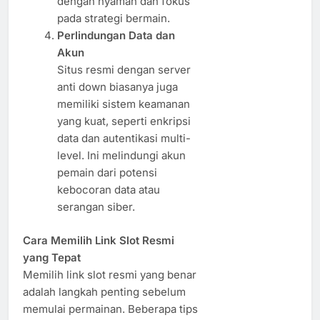
dengan nyaman dan fokus
pada strategi bermain.
Perlindungan Data dan
Akun
Situs resmi dengan server
anti down biasanya juga
memiliki sistem keamanan
yang kuat, seperti enkripsi
data dan autentikasi multi-
level. Ini melindungi akun
pemain dari potensi
kebocoran data atau
serangan siber.
Cara Memilih Link Slot Resmi
yang Tepat
Memilih link slot resmi yang benar
adalah langkah penting sebelum
memulai permainan. Beberapa tips