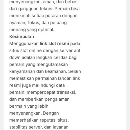
menyenangkan, aman, dan bebas
dari gangguan teknis. Pemain bisa
menikmati setiap putaran dengan
nyaman, fokus, dan peluang
menang yang optimal.
Kesimpulan
Menggunakan
link slot resmi
pada
situs slot online dengan server anti
down adalah langkah cerdas bagi
pemain yang mengutamakan
kenyamanan dan keamanan. Selain
memastikan permainan lancar, link
resmi juga melindungi data
pemain, mempercepat transaksi,
dan memberikan pengalaman
bermain yang lebih
menyenangkan. Dengan
memerhatikan reputasi situs,
stabilitas server, dan layanan