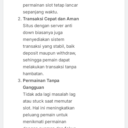
permainan slot tetap lancar
sepanjang waktu.
Transaksi Cepat dan Aman
Situs dengan server anti
down biasanya juga
menyediakan sistem
transaksi yang stabil, baik
deposit maupun withdraw,
sehingga pemain dapat
melakukan transaksi tanpa
hambatan.
Permainan Tanpa
Gangguan
Tidak ada lagi masalah lag
atau stuck saat memutar
slot. Hal ini meningkatkan
peluang pemain untuk
menikmati permainan