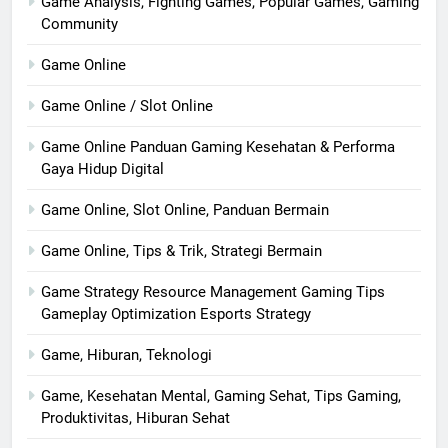
Game Analysis, Fighting Games, Popular Games, Gaming
Community
Game Online
Game Online / Slot Online
Game Online Panduan Gaming Kesehatan & Performa
Gaya Hidup Digital
Game Online, Slot Online, Panduan Bermain
Game Online, Tips & Trik, Strategi Bermain
Game Strategy Resource Management Gaming Tips
Gameplay Optimization Esports Strategy
Game, Hiburan, Teknologi
Game, Kesehatan Mental, Gaming Sehat, Tips Gaming,
Produktivitas, Hiburan Sehat