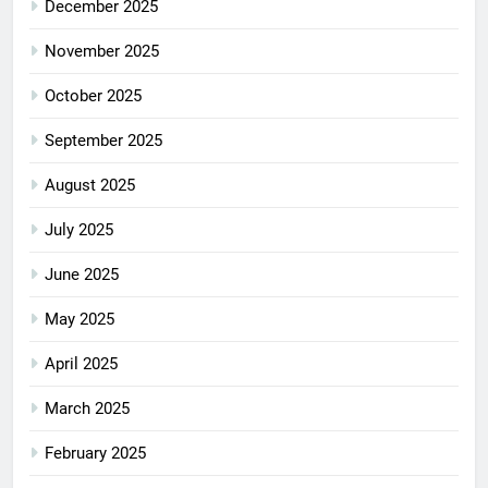
December 2025
November 2025
October 2025
September 2025
August 2025
July 2025
June 2025
May 2025
April 2025
March 2025
February 2025