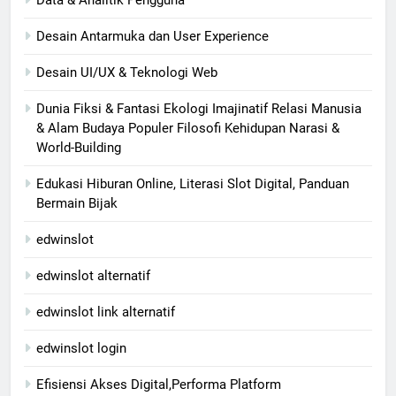
Desain Antarmuka dan User Experience
Desain UI/UX & Teknologi Web
Dunia Fiksi & Fantasi Ekologi Imajinatif Relasi Manusia
& Alam Budaya Populer Filosofi Kehidupan Narasi &
World-Building
Edukasi Hiburan Online, Literasi Slot Digital, Panduan
Bermain Bijak
edwinslot
edwinslot alternatif
edwinslot link alternatif
edwinslot login
Efisiensi Akses Digital,Performa Platform