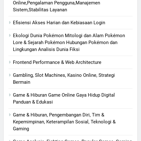
Online,Pengalaman Pengguna,Manajemen
Sistem,Stabilitas Layanan
Efisiensi Akses Harian dan Kebiasaan Login
Ekologi Dunia Pokémon Mitologi dan Alam Pokémon
Lore & Sejarah Pokémon Hubungan Pokémon dan
Lingkungan Analisis Dunia Fiksi
Frontend Performance & Web Architecture
Gambling, Slot Machines, Kasino Online, Strategi
Bermain
Game & Hiburan Game Online Gaya Hidup Digital
Panduan & Edukasi
Game & Hiburan, Pengembangan Diri, Tim &
Kepemimpinan, Keterampilan Sosial, Teknologi &
Gaming