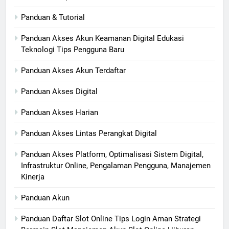
Panduan & Tutorial
Panduan Akses Akun Keamanan Digital Edukasi
Teknologi Tips Pengguna Baru
Panduan Akses Akun Terdaftar
Panduan Akses Digital
Panduan Akses Harian
Panduan Akses Lintas Perangkat Digital
Panduan Akses Platform, Optimalisasi Sistem Digital,
Infrastruktur Online, Pengalaman Pengguna, Manajemen
Kinerja
Panduan Akun
Panduan Daftar Slot Online Tips Login Aman Strategi