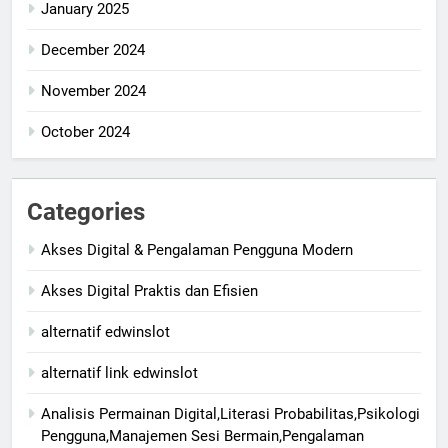
January 2025
December 2024
November 2024
October 2024
Categories
Akses Digital & Pengalaman Pengguna Modern
Akses Digital Praktis dan Efisien
alternatif edwinslot
alternatif link edwinslot
Analisis Permainan Digital,Literasi Probabilitas,Psikologi
Pengguna,Manajemen Sesi Bermain,Pengalaman