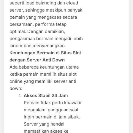
seperti load balancing dan cloud
server, sehingga meskipun banyak
pemain yang mengakses secara
bersamaan, performa tetap
optimal. Dengan demikian,
pengalaman bermain menjadi lebih
lancar dan menyenangkan.
Keuntungan Bermain di Situs Slot
dengan Server Anti Down
Ada beberapa keuntungan utama
ketika pemain memilih situs slot
online yang memiliki server anti
down:
Akses Stabil 24 Jam
Pemain tidak perlu khawatir
mengalami gangguan saat
ingin bermain di jam sibuk.
Server yang handal
memastikan akses ke