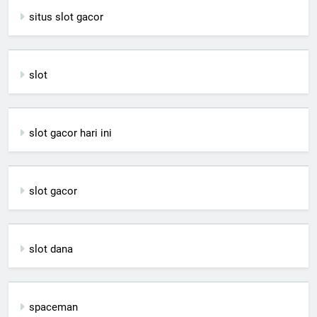
situs slot gacor
slot
slot gacor hari ini
slot gacor
slot dana
spaceman