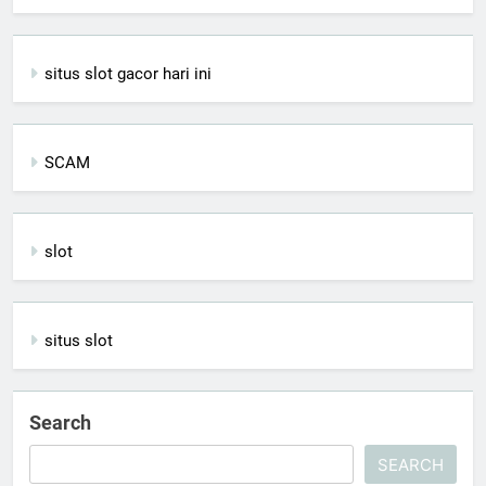
situs slot gacor hari ini
SCAM
slot
situs slot
Search
SEARCH