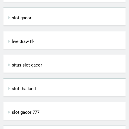
slot gacor
live draw hk
situs slot gacor
slot thailand
slot gacor 777