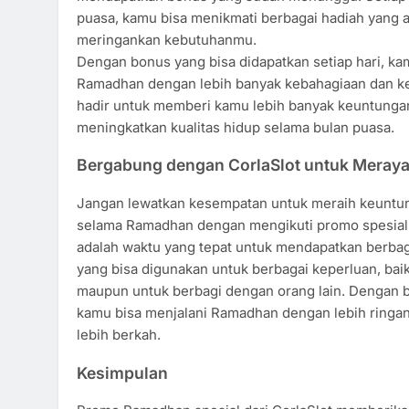
puasa, kamu bisa menikmati berbagai hadiah yang
meringankan kebutuhanmu.
Dengan bonus yang bisa didapatkan setiap hari, k
Ramadhan dengan lebih banyak kebahagiaan dan k
hadir untuk memberi kamu lebih banyak keuntungan
meningkatkan kualitas hidup selama bulan puasa.
Bergabung dengan CorlaSlot untuk Mera
Jangan lewatkan kesempatan untuk meraih keuntun
selama Ramadhan dengan mengikuti promo spesial da
adalah waktu yang tepat untuk mendapatkan berbag
yang bisa digunakan untuk berbagai keperluan, baik 
maupun untuk berbagi dengan orang lain. Dengan b
kamu bisa menjalani Ramadhan dengan lebih ringan
lebih berkah.
Kesimpulan