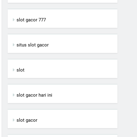
slot gacor 777
situs slot gacor
slot
slot gacor hari ini
slot gacor