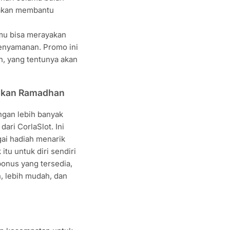
 akan membantu
amu bisa merayakan
enyamanan. Promo ini
, yang tentunya akan
yakan Ramadhan
gan lebih banyak
ri CorlaSlot. Ini
ai hadiah menarik
itu untuk diri sendiri
onus yang tersedia,
, lebih mudah, dan