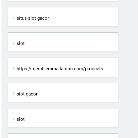
situs slot gacor
slot
https://merch.emma-larson.com/products
slot gacor
slot