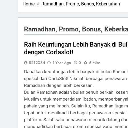
Home
Ramadhan, Promo, Bonus, Keberkahan
Ramadhan, Promo, Bonus, Keberk
Raih Keuntungan Lebih Banyak di B
dengan Corlaslot!
821208d
1 Year Ago
0
5 Mins
Dapatkan keuntungan lebih banyak di bulan Rama
spesial dari CorlaSlot! Nikmati berbagai penawara
Ramadhan dengan lebih berkesan.
Bulan Ramadhan adalah bulan penuh berkah, kesem
Muslim untuk memperdalam ibadah, memperbanyak
pahala yang melimpah. Selain itu, Ramadhan juga 
tepat untuk menikmati berbagai penawaran spesial 
platform. Salah satu penawaran menarik datang dar
menghadirkan berbagai promo spesial yang memu