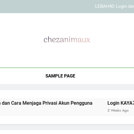
LEBAH4D Login dan
Login KAYA787 dan
KAYA787 Login dengan Proses Masuk 
EDWINSLOT Login dan Cara
z Animaux
LEBAH4D Login dan
ips Perawatan Hewan Dan Informasi Penting Untuk Hewan Pel
Login KAYA787 dan
SAMPLE PAGE
KAYA787 Login dengan Proses Masuk 
enjaga Privasi Akun Pengguna
Login KAYA787 dan Cara
2 Weeks Ago