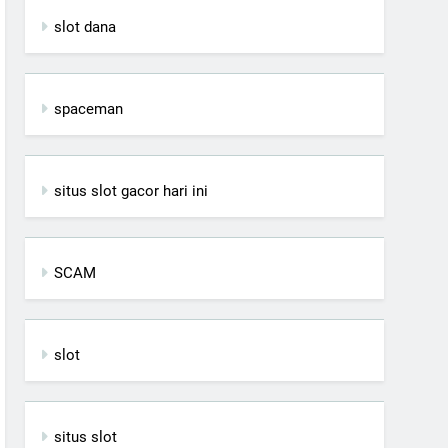
slot dana
spaceman
situs slot gacor hari ini
SCAM
slot
situs slot