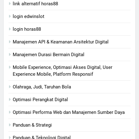
link alternatif horas88
login edwinslot
login horas88
Manajemen API & Keamanan Arsitektur Digital
Manajemen Durasi Bermain Digital
Mobile Experience, Optimasi Akses Digital, User
Experience Mobile, Platform Responsif
Olahraga, Judi, Taruhan Bola
Optimasi Perangkat Digital
Optimasi Performa Web dan Manajemen Sumber Daya
Panduan & Strategi
Panduan & Teknologi Digital