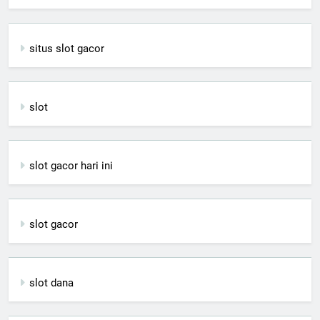
situs slot gacor
slot
slot gacor hari ini
slot gacor
slot dana