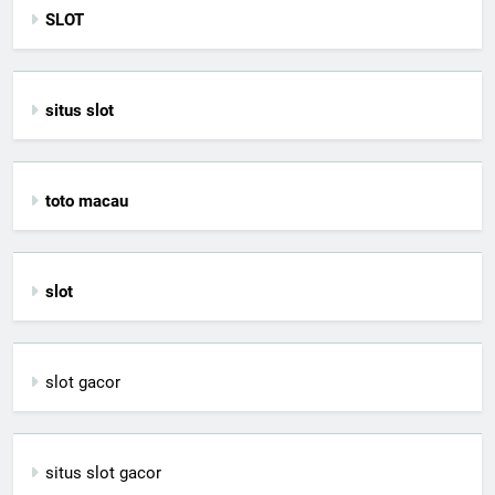
SLOT
situs slot
toto macau
slot
slot gacor
situs slot gacor