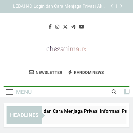
Skip
Login KAYA787 dan Cara Menjaga Privasi
to
Informasi Akun
content
KAYA787 Login dengan Proses Masuk yang
Sederhana bagi Pengguna Harian
EDWINSLOT Login dan Cara Menjaga Privasi
Informasi Pengguna
LEBAH4D Login dan Cara Menjaga Privasi Akun
Pengguna
Login KAYA787 dan Cara Menjaga Privasi
Informasi Akun
Chez Animaux
Temukan Tips Perawatan Hewan Dan
KAYA787 Login dengan Proses Masuk yang
NEWSLETTER
RANDOM NEWS
Sederhana bagi Pengguna Harian
Informasi Penting Untuk Hewan Peliharaan
Anda Di Chez Animaux.
MENU
WINSLOT Login dan Cara Menjaga Privasi Informasi Penggun
HEADLINES
Weeks Ago