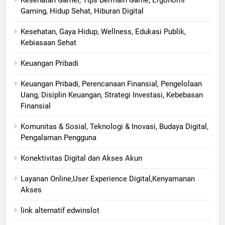
Gaming, Hidup Sehat, Hiburan Digital
Kesehatan, Gaya Hidup, Wellness, Edukasi Publik,
Kebiasaan Sehat
Keuangan Pribadi
Keuangan Pribadi, Perencanaan Finansial, Pengelolaan
Uang, Disiplin Keuangan, Strategi Investasi, Kebebasan
Finansial
Komunitas & Sosial, Teknologi & Inovasi, Budaya Digital,
Pengalaman Pengguna
Konektivitas Digital dan Akses Akun
Layanan Online,User Experience Digital,Kenyamanan
Akses
link alternatif edwinslot