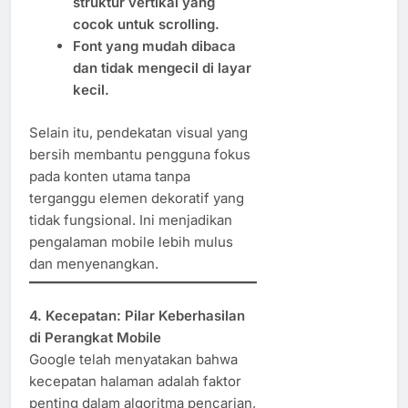
struktur vertikal yang
cocok untuk scrolling.
Font yang mudah dibaca
dan tidak mengecil di layar
kecil.
Selain itu, pendekatan visual yang
bersih membantu pengguna fokus
pada konten utama tanpa
terganggu elemen dekoratif yang
tidak fungsional. Ini menjadikan
pengalaman mobile lebih mulus
dan menyenangkan.
4. Kecepatan: Pilar Keberhasilan
di Perangkat Mobile
Google telah menyatakan bahwa
kecepatan halaman adalah faktor
penting dalam algoritma pencarian,