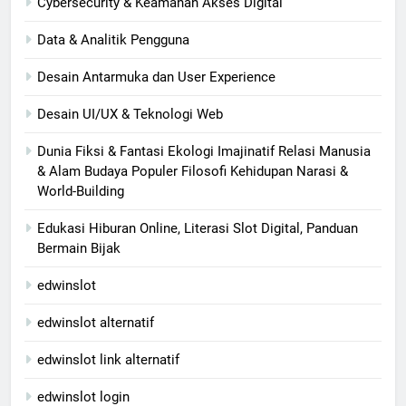
Cybersecurity & Keamanan Akses Digital
Data & Analitik Pengguna
Desain Antarmuka dan User Experience
Desain UI/UX & Teknologi Web
Dunia Fiksi & Fantasi Ekologi Imajinatif Relasi Manusia
& Alam Budaya Populer Filosofi Kehidupan Narasi &
World-Building
Edukasi Hiburan Online, Literasi Slot Digital, Panduan
Bermain Bijak
edwinslot
edwinslot alternatif
edwinslot link alternatif
edwinslot login