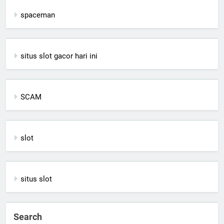
spaceman
situs slot gacor hari ini
SCAM
slot
situs slot
Search