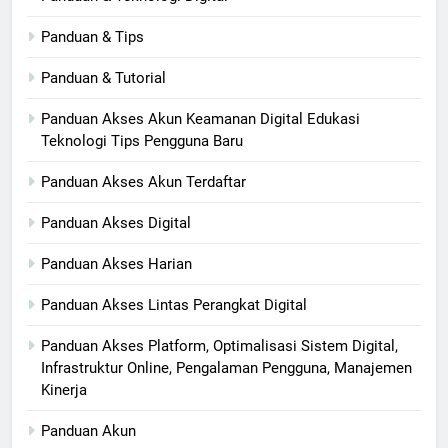
Panduan & Tips
Panduan & Tutorial
Panduan Akses Akun Keamanan Digital Edukasi
Teknologi Tips Pengguna Baru
Panduan Akses Akun Terdaftar
Panduan Akses Digital
Panduan Akses Harian
Panduan Akses Lintas Perangkat Digital
Panduan Akses Platform, Optimalisasi Sistem Digital,
Infrastruktur Online, Pengalaman Pengguna, Manajemen
Kinerja
Panduan Akun