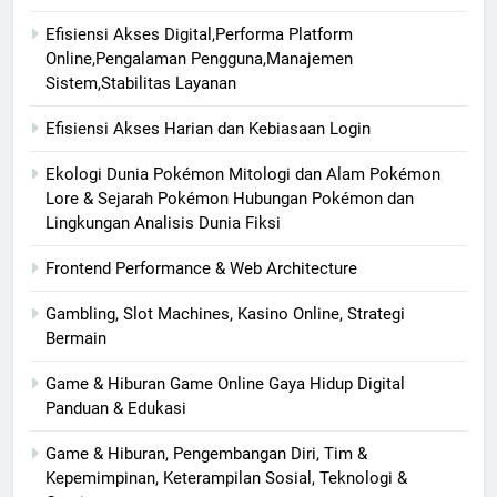
Efisiensi Akses Digital,Performa Platform
Online,Pengalaman Pengguna,Manajemen
Sistem,Stabilitas Layanan
Efisiensi Akses Harian dan Kebiasaan Login
Ekologi Dunia Pokémon Mitologi dan Alam Pokémon
Lore & Sejarah Pokémon Hubungan Pokémon dan
Lingkungan Analisis Dunia Fiksi
Frontend Performance & Web Architecture
Gambling, Slot Machines, Kasino Online, Strategi
Bermain
Game & Hiburan Game Online Gaya Hidup Digital
Panduan & Edukasi
Game & Hiburan, Pengembangan Diri, Tim &
Kepemimpinan, Keterampilan Sosial, Teknologi &