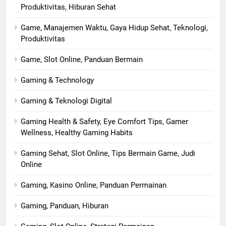
Produktivitas, Hiburan Sehat
Game, Manajemen Waktu, Gaya Hidup Sehat, Teknologi,
Produktivitas
Game, Slot Online, Panduan Bermain
Gaming & Technology
Gaming & Teknologi Digital
Gaming Health & Safety, Eye Comfort Tips, Gamer
Wellness, Healthy Gaming Habits
Gaming Sehat, Slot Online, Tips Bermain Game, Judi
Online
Gaming, Kasino Online, Panduan Permainan
Gaming, Panduan, Hiburan