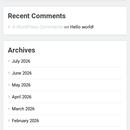
Recent Comments
A WordPress Commenter
on
Hello world!
Archives
July 2026
June 2026
May 2026
April 2026
March 2026
February 2026