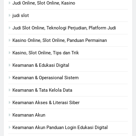
Judi Online, Slot Online, Kasino
judi slot
Judi Slot Online, Teknologi Perjudian, Platform Judi
Kasino Online, Slot Online, Panduan Permainan
Kasino, Slot Online, Tips dan Trik
Keamanan & Edukasi Digital
Keamanan & Operasional Sistem
Keamanan & Tata Kelola Data
Keamanan Akses & Literasi Siber
Keamanan Akun
Keamanan Akun Panduan Login Edukasi Digital