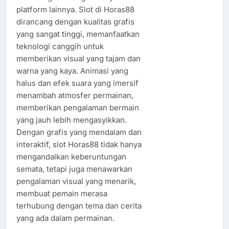
platform lainnya. Slot di Horas88
dirancang dengan kualitas grafis
yang sangat tinggi, memanfaatkan
teknologi canggih untuk
memberikan visual yang tajam dan
warna yang kaya. Animasi yang
halus dan efek suara yang imersif
menambah atmosfer permainan,
memberikan pengalaman bermain
yang jauh lebih mengasyikkan.
Dengan grafis yang mendalam dan
interaktif, slot Horas88 tidak hanya
mengandalkan keberuntungan
semata, tetapi juga menawarkan
pengalaman visual yang menarik,
membuat pemain merasa
terhubung dengan tema dan cerita
yang ada dalam permainan.