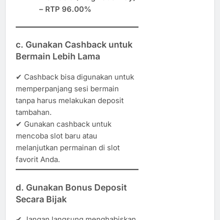
– RTP 96.00%
c. Gunakan Cashback untuk
Bermain Lebih Lama
✔ Cashback bisa digunakan untuk
memperpanjang sesi bermain
tanpa harus melakukan deposit
tambahan.
✔ Gunakan cashback untuk
mencoba slot baru atau
melanjutkan permainan di slot
favorit Anda.
d. Gunakan Bonus Deposit
Secara Bijak
✔ Jangan langsung menghabiskan