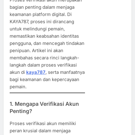
bagian penting dalam menjaga
keamanan platform digital. Di
KAYA787, proses ini dirancang
untuk melindungi pemain,
memastikan keabsahan identitas
pengguna, dan mencegah tindakan
penipuan. Artikel ini akan
membahas secara rinci langkah-
langkah dalam proses verifikasi
akun di
kaya787
, serta manfaatnya
bagi keamanan dan kepercayaan
pemain.
1. Mengapa Verifikasi Akun
Penting?
Proses verifikasi akun memiliki
peran krusial dalam menjaga