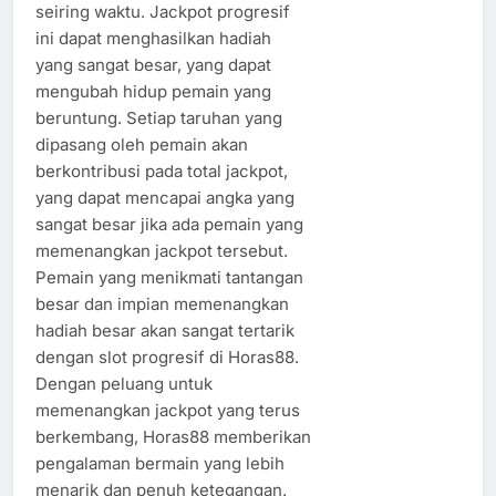
seiring waktu. Jackpot progresif
ini dapat menghasilkan hadiah
yang sangat besar, yang dapat
mengubah hidup pemain yang
beruntung. Setiap taruhan yang
dipasang oleh pemain akan
berkontribusi pada total jackpot,
yang dapat mencapai angka yang
sangat besar jika ada pemain yang
memenangkan jackpot tersebut.
Pemain yang menikmati tantangan
besar dan impian memenangkan
hadiah besar akan sangat tertarik
dengan slot progresif di Horas88.
Dengan peluang untuk
memenangkan jackpot yang terus
berkembang, Horas88 memberikan
pengalaman bermain yang lebih
menarik dan penuh ketegangan.