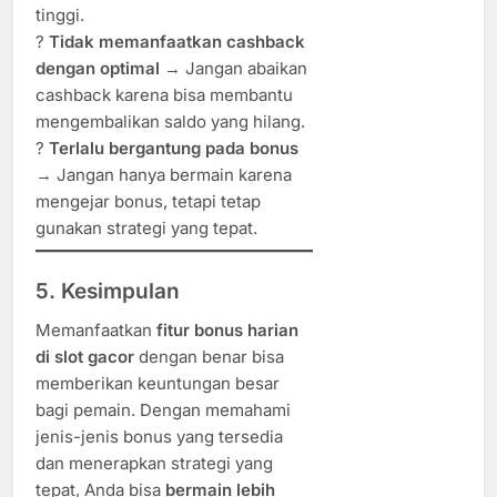
tinggi.
?
Tidak memanfaatkan cashback
dengan optimal
→ Jangan abaikan
cashback karena bisa membantu
mengembalikan saldo yang hilang.
?
Terlalu bergantung pada bonus
→ Jangan hanya bermain karena
mengejar bonus, tetapi tetap
gunakan strategi yang tepat.
5. Kesimpulan
Memanfaatkan
fitur bonus harian
di slot gacor
dengan benar bisa
memberikan keuntungan besar
bagi pemain. Dengan memahami
jenis-jenis bonus yang tersedia
dan menerapkan strategi yang
tepat, Anda bisa
bermain lebih