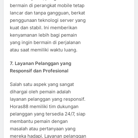
bermain di perangkat mobile tetap
lancar dan tanpa gangguan, berkat
penggunaan teknologi server yang
kuat dan stabil. Ini memberikan
kenyamanan lebih bagi pemain
yang ingin bermain di perjalanan
atau saat memiliki waktu luang.
7. Layanan Pelanggan yang
Responsif dan Profesional
Salah satu aspek yang sangat
dihargai oleh pemain adalah
layanan pelanggan yang responsif.
Horas88 memiliki tim dukungan
pelanggan yang tersedia 24/7, siap
membantu pemain dengan
masalah atau pertanyaan yang
mereka hadapi. Layanan pelanggan