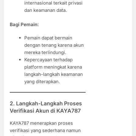
internasional terkait privasi
dan keamanan data.
Bagi Pemain
:
Pemain dapat bermain
dengan tenang karena akun
mereka terlindungi.
Kepercayaan terhadap
platform meningkat karena
langkah-langkah keamanan
yang diterapkan.
2. Langkah-Langkah Proses
Verifikasi Akun di KAYA787
KAYA787 menerapkan proses
verifikasi yang sederhana namun