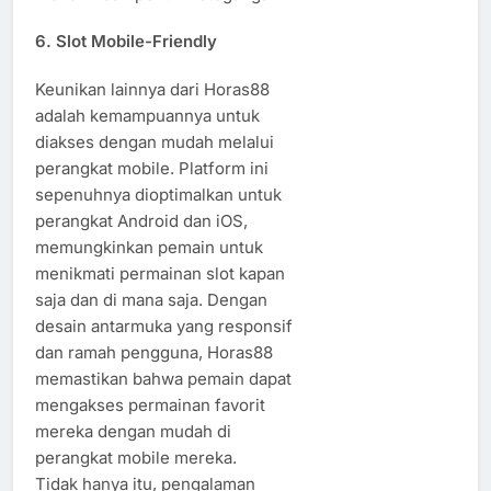
6. Slot Mobile-Friendly
Keunikan lainnya dari Horas88
adalah kemampuannya untuk
diakses dengan mudah melalui
perangkat mobile. Platform ini
sepenuhnya dioptimalkan untuk
perangkat Android dan iOS,
memungkinkan pemain untuk
menikmati permainan slot kapan
saja dan di mana saja. Dengan
desain antarmuka yang responsif
dan ramah pengguna, Horas88
memastikan bahwa pemain dapat
mengakses permainan favorit
mereka dengan mudah di
perangkat mobile mereka.
Tidak hanya itu, pengalaman