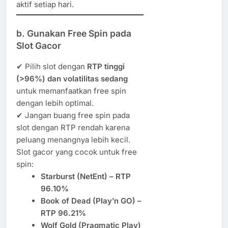
aktif setiap hari.
b. Gunakan Free Spin pada
Slot Gacor
✔ Pilih slot dengan
RTP tinggi
(>96%) dan volatilitas sedang
untuk memanfaatkan free spin
dengan lebih optimal.
✔ Jangan buang free spin pada
slot dengan RTP rendah karena
peluang menangnya lebih kecil.
Slot gacor yang cocok untuk free
spin:
Starburst (NetEnt) – RTP
96.10%
Book of Dead (Play’n GO) –
RTP 96.21%
Wolf Gold (Pragmatic Play)