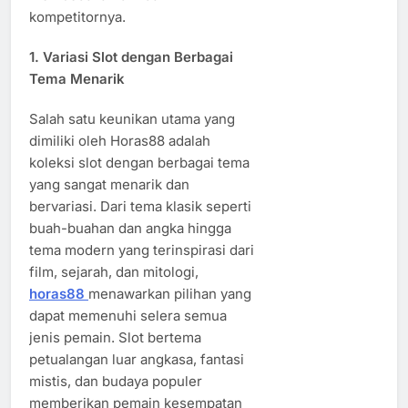
kompetitornya.
1. Variasi Slot dengan Berbagai
Tema Menarik
Salah satu keunikan utama yang
dimiliki oleh Horas88 adalah
koleksi slot dengan berbagai tema
yang sangat menarik dan
bervariasi. Dari tema klasik seperti
buah-buahan dan angka hingga
tema modern yang terinspirasi dari
film, sejarah, dan mitologi,
horas88
menawarkan pilihan yang
dapat memenuhi selera semua
jenis pemain. Slot bertema
petualangan luar angkasa, fantasi
mistis, dan budaya populer
memberikan pemain kesempatan