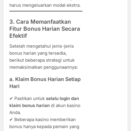
harus mengeluarkan modal ekstra.
3. Cara Memanfaatkan
Fitur Bonus Harian Secara
Efektif
Setelah mengetahui jenis-jenis
bonus harian yang tersedia,
berikut beberapa strategi untuk
memaksimalkan penggunaannya:
a. Klaim Bonus Harian Setiap
Hari
✔ Pastikan untuk
selalu login dan
klaim bonus harian
di akun kasino
Anda.
✔ Beberapa kasino memberikan
bonus hanya kepada pemain yang