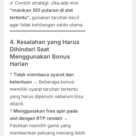
✔ Contoh strategi: Jika ada misi
“mainkan 100 putaran di slot
tertentu”
, gunakan taruhan kecil
agar tidak kehilangan saldo utama.
4. Kesalahan yang Harus
Dihindari Saat
Menggunakan Bonus
Harian
?
Tidak membaca syarat dan
ketentuan
→ Beberapa bonus
memiliki syarat taruhan tertentu
yang harus dipenuhi sebelum bisa
ditarik.
?
Menggunakan free spin pada
slot dengan RTP rendah
→
Pastikan memilih game yang
memberikan peluang menang lebih