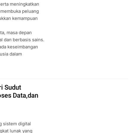
serta meningkatkan
uga membuka peluang
njukkan kemampuan
ata, masa depan
l dan berbasis sains.
pada keseimbangan
usia dalam
i Sudut
oses Data,dan
 sistem digital
gkat lunak yang