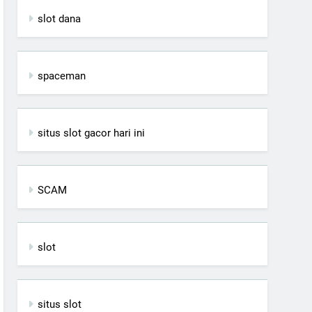
slot dana
spaceman
situs slot gacor hari ini
SCAM
slot
situs slot