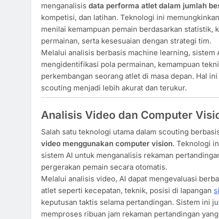
menganalisis
data performa atlet dalam jumlah be
kompetisi, dan latihan. Teknologi ini memungkinkan
menilai kemampuan pemain berdasarkan statistik, k
permainan, serta kesesuaian dengan strategi tim.
Melalui analisis berbasis machine learning, sistem 
mengidentifikasi pola permainan, kemampuan tekni
perkembangan seorang atlet di masa depan. Hal in
scouting menjadi lebih akurat dan terukur.
Analisis Video dan Computer Visi
Salah satu teknologi utama dalam scouting berbasi
video menggunakan computer vision
. Teknologi 
sistem AI untuk menganalisis rekaman pertandinga
pergerakan pemain secara otomatis.
Melalui analisis video, AI dapat mengevaluasi berb
atlet seperti kecepatan, teknik, posisi di lapangan
s
keputusan taktis selama pertandingan. Sistem ini 
memproses ribuan jam rekaman pertandingan yan