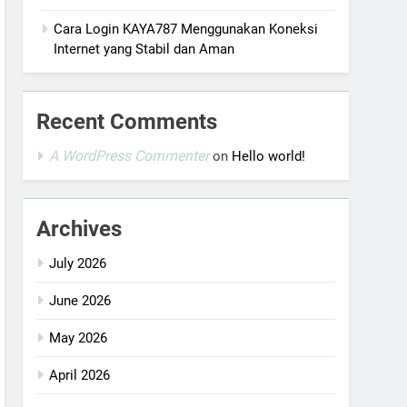
Cara Login KAYA787 Menggunakan Koneksi
Internet yang Stabil dan Aman
Recent Comments
A WordPress Commenter
on
Hello world!
Archives
July 2026
June 2026
May 2026
April 2026