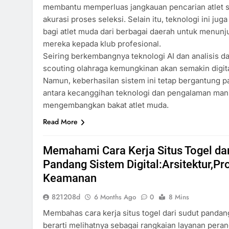
membantu memperluas jangkauan pencarian atlet 
akurasi proses seleksi. Selain itu, teknologi ini j
bagi atlet muda dari berbagai daerah untuk menu
mereka kepada klub profesional.
Seiring berkembangnya teknologi AI dan analisis d
scouting olahraga kemungkinan akan semakin digita
Namun, keberhasilan sistem ini tetap bergantung 
antara kecanggihan teknologi dan pengalaman man
mengembangkan bakat atlet muda.
Read More
Memahami Cara Kerja Situs Togel dar
Pandang Sistem Digital:Arsitektur,Pr
Keamanan
821208d
6 Months Ago
0
8 Mins
Membahas cara kerja situs togel dari sudut pandang
berarti melihatnya sebagai rangkaian layanan peran