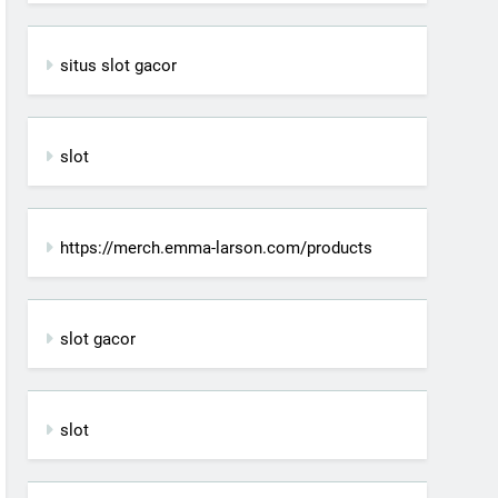
situs slot gacor
slot
https://merch.emma-larson.com/products
slot gacor
slot