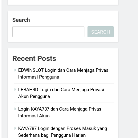
Search
SEARCH
Recent Posts
EDWINSLOT Login dan Cara Menjaga Privasi
Informasi Pengguna
LEBAH4D Login dan Cara Menjaga Privasi
Akun Pengguna
Login KAYA787 dan Cara Menjaga Privasi
Informasi Akun
KAYA787 Login dengan Proses Masuk yang
Sederhana bagi Pengguna Harian