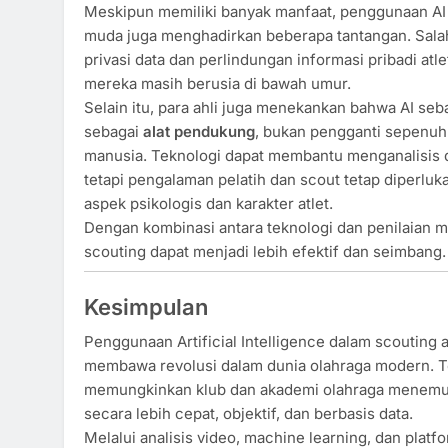
Meskipun memiliki banyak manfaat, penggunaan AI 
muda juga menghadirkan beberapa tantangan. Salah
privasi data dan perlindungan informasi pribadi atlet
mereka masih berusia di bawah umur.
Selain itu, para ahli juga menekankan bahwa AI se
sebagai
alat pendukung
, bukan pengganti sepenu
manusia. Teknologi dapat membantu menganalisis d
tetapi pengalaman pelatih dan scout tetap diperl
aspek psikologis dan karakter atlet.
Dengan kombinasi antara teknologi dan penilaian m
scouting dapat menjadi lebih efektif dan seimbang.
Kesimpulan
Penggunaan Artificial Intelligence dalam scouting a
membawa revolusi dalam dunia olahraga modern. Te
memungkinkan klub dan akademi olahraga menemu
secara lebih cepat, objektif, dan berbasis data.
Melalui analisis video, machine learning, dan platfor