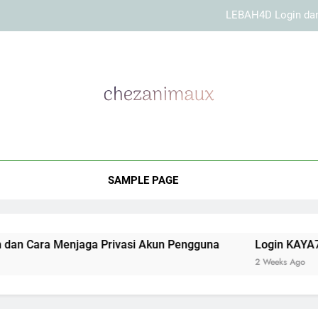
LEBAH4D Login dan
Login KAYA787 dan
KAYA787 Login dengan Proses Masuk 
EDWINSLOT Login dan Cara
z Animaux
LEBAH4D Login dan
ips Perawatan Hewan Dan Informasi Penting Untuk Hewan Pel
Login KAYA787 dan
SAMPLE PAGE
KAYA787 Login dengan Proses Masuk 
enjaga Privasi Akun Pengguna
Login KAYA787 dan Cara
2 Weeks Ago