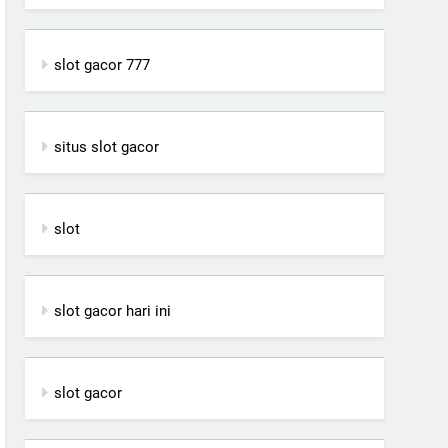
slot gacor 777
situs slot gacor
slot
slot gacor hari ini
slot gacor