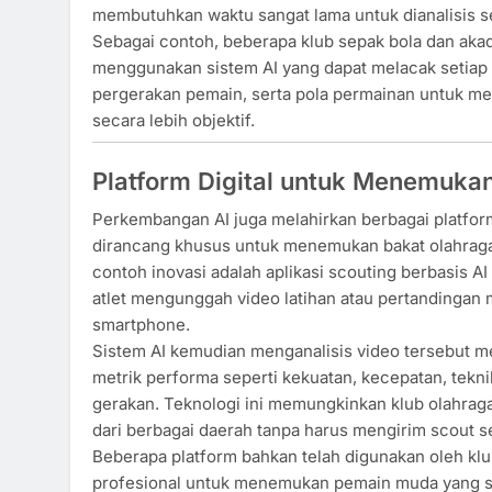
membutuhkan waktu sangat lama untuk dianalisis s
Sebagai contoh, beberapa klub sepak bola dan aka
menggunakan sistem AI yang dapat melacak setiap 
pergerakan pemain, serta pola permainan untuk meni
secara lebih objektif.
Platform Digital untuk Menemuka
Perkembangan AI juga melahirkan berbagai platform
dirancang khusus untuk menemukan bakat olahraga
contoh inovasi adalah aplikasi scouting berbasis 
atlet mengunggah video latihan atau pertandingan 
smartphone.
Sistem AI kemudian menganalisis video tersebut 
metrik performa seperti kekuatan, kecepatan, tekni
gerakan. Teknologi ini memungkinkan klub olahra
dari berbagai daerah tanpa harus mengirim scout s
Beberapa platform bahkan telah digunakan oleh klu
profesional untuk menemukan pemain muda yang s