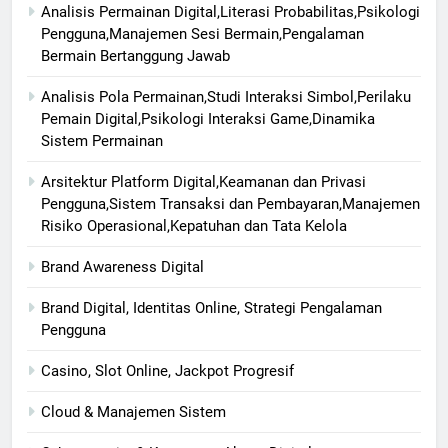
Analisis Permainan Digital,Literasi Probabilitas,Psikologi
Pengguna,Manajemen Sesi Bermain,Pengalaman
Bermain Bertanggung Jawab
Analisis Pola Permainan,Studi Interaksi Simbol,Perilaku
Pemain Digital,Psikologi Interaksi Game,Dinamika
Sistem Permainan
Arsitektur Platform Digital,Keamanan dan Privasi
Pengguna,Sistem Transaksi dan Pembayaran,Manajemen
Risiko Operasional,Kepatuhan dan Tata Kelola
Brand Awareness Digital
Brand Digital, Identitas Online, Strategi Pengalaman
Pengguna
Casino, Slot Online, Jackpot Progresif
Cloud & Manajemen Sistem