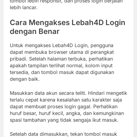
tombol lebih responsif, dan proses login berjalan
lebih lancar.
Cara Mengakses Lebah4D Login
dengan Benar
Untuk mengakses Lebah4D Login, pengguna
dapat membuka browser utama di perangkat
pribadi. Setelah halaman terbuka, perhatikan
apakah tampilan terlihat normal, kolom input
tersedia, dan tombol masuk dapat digunakan
dengan baik.
Masukkan data akun secara teliti. Hindari mengetik
terlalu cepat karena kesalahan satu karakter saja
dapat membuat proses login gagal. Perhatikan
huruf besar, huruf kecil, angka, dan kemungkinan
spasi tambahan yang tidak sengaja ikut masuk.
Setelah data dimasukkan, tekan tombol masuk