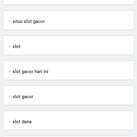
situs slot gacor
slot
slot gacor hari ini
slot gacor
slot dana