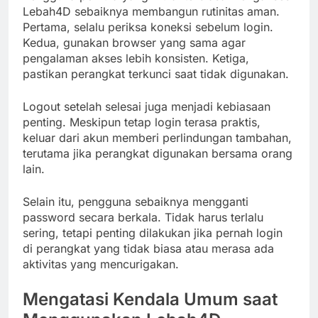
Lebah4D sebaiknya membangun rutinitas aman.
Pertama, selalu periksa koneksi sebelum login.
Kedua, gunakan browser yang sama agar
pengalaman akses lebih konsisten. Ketiga,
pastikan perangkat terkunci saat tidak digunakan.
Logout setelah selesai juga menjadi kebiasaan
penting. Meskipun tetap login terasa praktis,
keluar dari akun memberi perlindungan tambahan,
terutama jika perangkat digunakan bersama orang
lain.
Selain itu, pengguna sebaiknya mengganti
password secara berkala. Tidak harus terlalu
sering, tetapi penting dilakukan jika pernah login
di perangkat yang tidak biasa atau merasa ada
aktivitas yang mencurigakan.
Mengatasi Kendala Umum saat