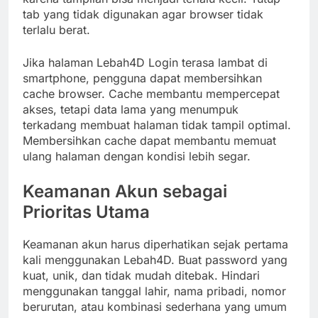
tab yang tidak digunakan agar browser tidak
terlalu berat.
Jika halaman Lebah4D Login terasa lambat di
smartphone, pengguna dapat membersihkan
cache browser. Cache membantu mempercepat
akses, tetapi data lama yang menumpuk
terkadang membuat halaman tidak tampil optimal.
Membersihkan cache dapat membantu memuat
ulang halaman dengan kondisi lebih segar.
Keamanan Akun sebagai
Prioritas Utama
Keamanan akun harus diperhatikan sejak pertama
kali menggunakan Lebah4D. Buat password yang
kuat, unik, dan tidak mudah ditebak. Hindari
menggunakan tanggal lahir, nama pribadi, nomor
berurutan, atau kombinasi sederhana yang umum