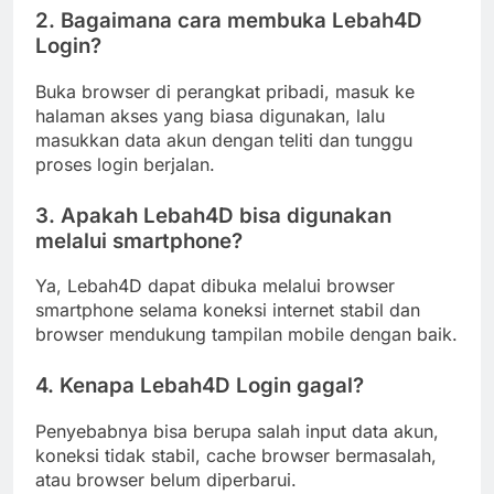
2. Bagaimana cara membuka Lebah4D
Login?
Buka browser di perangkat pribadi, masuk ke
halaman akses yang biasa digunakan, lalu
masukkan data akun dengan teliti dan tunggu
proses login berjalan.
3. Apakah Lebah4D bisa digunakan
melalui smartphone?
Ya, Lebah4D dapat dibuka melalui browser
smartphone selama koneksi internet stabil dan
browser mendukung tampilan mobile dengan baik.
4. Kenapa Lebah4D Login gagal?
Penyebabnya bisa berupa salah input data akun,
koneksi tidak stabil, cache browser bermasalah,
atau browser belum diperbarui.