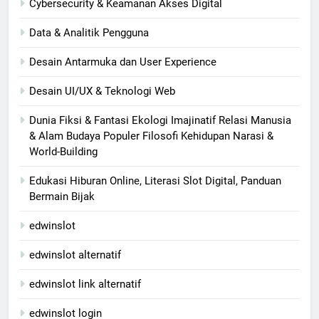
Cybersecurity & Keamanan Akses Digital
Data & Analitik Pengguna
Desain Antarmuka dan User Experience
Desain UI/UX & Teknologi Web
Dunia Fiksi & Fantasi Ekologi Imajinatif Relasi Manusia
& Alam Budaya Populer Filosofi Kehidupan Narasi &
World-Building
Edukasi Hiburan Online, Literasi Slot Digital, Panduan
Bermain Bijak
edwinslot
edwinslot alternatif
edwinslot link alternatif
edwinslot login