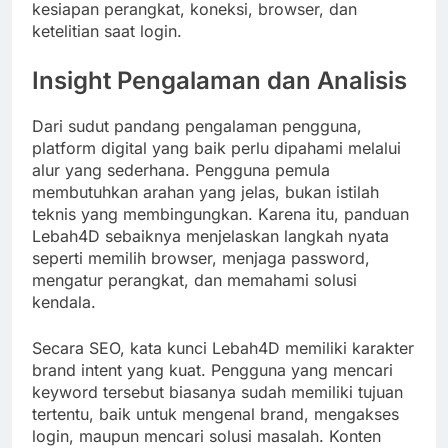
kesiapan perangkat, koneksi, browser, dan
ketelitian saat login.
Insight Pengalaman dan Analisis
Dari sudut pandang pengalaman pengguna,
platform digital yang baik perlu dipahami melalui
alur yang sederhana. Pengguna pemula
membutuhkan arahan yang jelas, bukan istilah
teknis yang membingungkan. Karena itu, panduan
Lebah4D sebaiknya menjelaskan langkah nyata
seperti memilih browser, menjaga password,
mengatur perangkat, dan memahami solusi
kendala.
Secara SEO, kata kunci Lebah4D memiliki karakter
brand intent yang kuat. Pengguna yang mencari
keyword tersebut biasanya sudah memiliki tujuan
tertentu, baik untuk mengenal brand, mengakses
login, maupun mencari solusi masalah. Konten