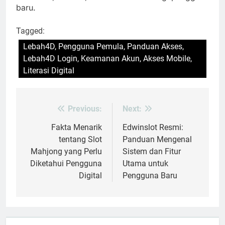
baru.
Tagged:
Lebah4D, Pengguna Pemula, Panduan Akses,
Lebah4D Login, Keamanan Akun, Akses Mobile,
Literasi Digital
Previous:
Next:
Post
navigation
Fakta Menarik
Edwinslot Resmi:
tentang Slot
Panduan Mengenal
Mahjong yang Perlu
Sistem dan Fitur
Diketahui Pengguna
Utama untuk
Digital
Pengguna Baru