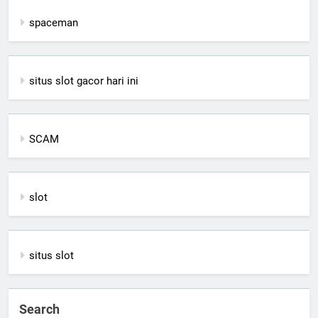
spaceman
situs slot gacor hari ini
SCAM
slot
situs slot
Search