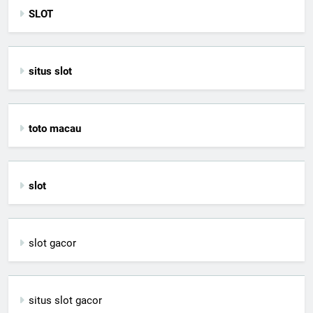
SLOT
situs slot
toto macau
slot
slot gacor
situs slot gacor