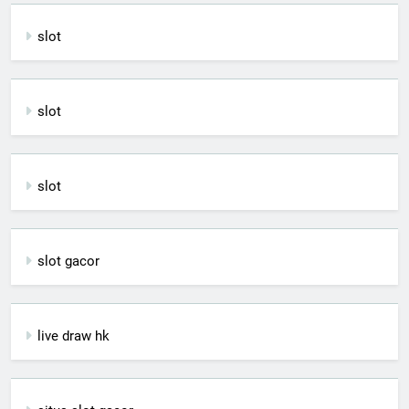
slot
slot
slot
slot gacor
live draw hk