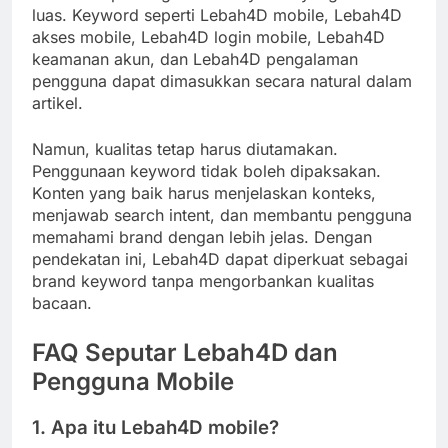
luas. Keyword seperti Lebah4D mobile, Lebah4D
akses mobile, Lebah4D login mobile, Lebah4D
keamanan akun, dan Lebah4D pengalaman
pengguna dapat dimasukkan secara natural dalam
artikel.
Namun, kualitas tetap harus diutamakan.
Penggunaan keyword tidak boleh dipaksakan.
Konten yang baik harus menjelaskan konteks,
menjawab search intent, dan membantu pengguna
memahami brand dengan lebih jelas. Dengan
pendekatan ini, Lebah4D dapat diperkuat sebagai
brand keyword tanpa mengorbankan kualitas
bacaan.
FAQ Seputar Lebah4D dan
Pengguna Mobile
1. Apa itu Lebah4D mobile?