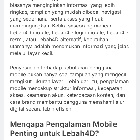
biasanya menginginkan informasi yang lebih
ringkas, tampilan yang mudah dibaca, navigasi
yang sederhana, serta akses yang tidak
membingungkan. Ketika seseorang mencari
Lebah4D mobile, Lebah4D login mobile, Lebah4D
resmi, atau Lebah4D alternatif, kebutuhan
utamanya adalah menemukan informasi yang jelas
melalui layar kecil.
Penyesuaian terhadap kebutuhan pengguna
mobile bukan hanya soal tampilan yang mengecil
mengikuti ukuran layar. Lebih dari itu, pengalaman
mobile mencakup struktur informasi, kecepatan
akses, keamanan akun, keterbacaan konten, dan
cara brand membantu pengguna memahami alur
digital secara lebih efisien.
Mengapa Pengalaman Mobile
Penting untuk Lebah4D?