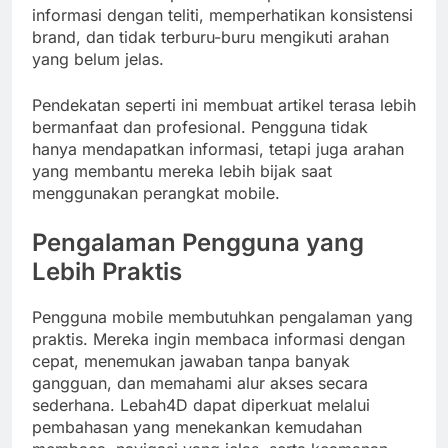
informasi dengan teliti, memperhatikan konsistensi
brand, dan tidak terburu-buru mengikuti arahan
yang belum jelas.
Pendekatan seperti ini membuat artikel terasa lebih
bermanfaat dan profesional. Pengguna tidak
hanya mendapatkan informasi, tetapi juga arahan
yang membantu mereka lebih bijak saat
menggunakan perangkat mobile.
Pengalaman Pengguna yang
Lebih Praktis
Pengguna mobile membutuhkan pengalaman yang
praktis. Mereka ingin membaca informasi dengan
cepat, menemukan jawaban tanpa banyak
gangguan, dan memahami alur akses secara
sederhana. Lebah4D dapat diperkuat melalui
pembahasan yang menekankan kemudahan