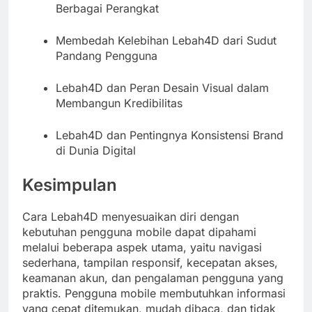
Berbagai Perangkat
Membedah Kelebihan Lebah4D dari Sudut
Pandang Pengguna
Lebah4D dan Peran Desain Visual dalam
Membangun Kredibilitas
Lebah4D dan Pentingnya Konsistensi Brand
di Dunia Digital
Kesimpulan
Cara Lebah4D menyesuaikan diri dengan
kebutuhan pengguna mobile dapat dipahami
melalui beberapa aspek utama, yaitu navigasi
sederhana, tampilan responsif, kecepatan akses,
keamanan akun, dan pengalaman pengguna yang
praktis. Pengguna mobile membutuhkan informasi
yang cepat ditemukan, mudah dibaca, dan tidak