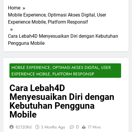
Home
Mobile Experience, Optimasi Akses Digital, User
Experience Mobile, Platform Responsif
Cara Lebah4D Menyesuaikan Diri dengan Kebutuhan
Pengguna Mobile
MOBILE EXPERIENCE, OPTIMASI AKSES DIGITAL, USER
EXPERIENCE MOBILE, PLATFORM RESPONSIF
Cara Lebah4D
Menyesuaikan Diri dengan
Kebutuhan Pengguna
Mobile
0
821208d
3 Months Ago
17 Mins