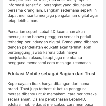
informasi sensitif di perangkat yang digunakan
bersama orang lain. Langkah sederhana seperti ini
dapat membantu menjaga pengalaman digital agar
tetap lebih aman.
Pencarian seperti Lebah4D keamanan akun
menunjukkan bahwa pengguna semakin peduli
terhadap perlindungan digital. Brand yang dibahas
dengan pendekatan edukatif akan terlihat lebih
bertanggung jawab karena tidak hanya
menjelaskan akses, tetapi juga membantu
pengguna memahami cara menjaga keamanan.
Edukasi Mobile sebagai Bagian dari Trust
Kepercayaan tidak hanya dibangun dari nama
brand. Trust juga terbentuk ketika pengguna
merasa dibantu untuk memahami cara berinteraksi
secara aman. Dalam pembahasan Lebah4D,
edukasi mobile dapat mencakup cara membaca