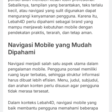
Sebaliknya, tampilan yang berantakan, teks terlalu
kecil, atau navigasi yang sulit digunakan dapat
mengurangi kenyamanan pengguna. Karena itu,
Lebah4D perlu dipahami sebagai brand yang
mampu menjawab kebutuhan mobile dengan
pendekatan praktis, terarah, dan tetap aman.
Navigasi Mobile yang Mudah
Dipahami
Navigasi menjadi salah satu aspek utama dalam
pengalaman mobile. Pengguna ponsel memiliki
ruang layar terbatas, sehingga struktur informasi
harus dibuat lebih efisien. Menu, judul, subjudul,
dan arahan konten perlu disusun agar pengguna
tidak merasa tersesat.
Dalam konteks Lebah4D, navigasi mobile yang
baik membantu pengguna memahami beberapa