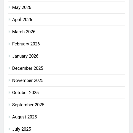
May 2026
April 2026
March 2026
February 2026
January 2026
December 2025
November 2025
October 2025
September 2025
August 2025
July 2025