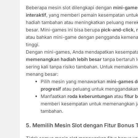
Beberapa mesin slot dilengkapi dengan
mini-game
interaktif
, yang memberi pemain kesempatan unt
hadiah tambahan atau meningkatkan peluang mere
besar. Mini-games ini bisa berupa
pick-and-click
,
atau bahkan mini-game dengan pengganda kemena
tinggi.
Dengan mini-games, Anda mendapatkan kesempata
memenangkan hadiah lebih besar
tanpa bertaruh 
sering kali tanpa risiko tambahan. Untuk memaksim
menang besar:
Pilih mesin yang menawarkan
mini-games d
progresif
atau peluang untuk menggandaka
Manfaatkan
roda keberuntungan
atau
fitur 
memberi kesempatan untuk memenangkan ja
tambahan.
5.
Memilih Mesin Slot dengan Fitur Bonus 