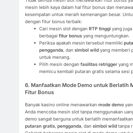
Tidak semua mesin slot menawarkan fitur bonus y
mesin lebih kaya dalam hal fitur bonus dan menawa
kesempatan untuk meraih kemenangan besar. Untu
dengan fitur bonus terbaik:
Cari mesin slot dengan
RTP tinggi
yang juga
berbagai
fitur bonus
yang menguntungkan.
Periksa apakah mesin tersebut memiliki
puta
pengganda
, dan
simbol wild
yang memberi p
untuk menang.
Pilih mesin dengan
fasilitas retrigger
yang m
memicu kembali putaran gratis selama sesi 
6.
Manfaatkan Mode Demo untuk Berlatih
Fitur Bonus
Banyak kasino online menawarkan
mode demo
yan
Anda mencoba mesin slot tanpa menggunakan uan
demo sangat berguna untuk berlatih memanfaatkan 
putaran gratis
,
pengganda
, dan
simbol wild
tanpa ri