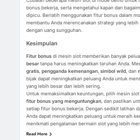
Cobalah beberapa mesin slot di mode demo untuk 
bonus bekerja, serta mengetahui kapan dan bagaiman
dipicu. Berlatih menggunakan fitur bonus dalam m
membantu Anda merencanakan strategi yang lebih 
dengan uang sungguhan.
Kesimpulan
Fitur bonus
di mesin slot memberikan banyak pelu
besar
tanpa harus meningkatkan taruhan Anda. M
gratis
,
pengganda kemenangan
,
simbol wild
, dan
bijak dapat meningkatkan peluang Anda untuk me
yang lebih besar dan lebih sering.
Untuk memaksimalkan keuntungan, pilih mesin slo
fitur bonus yang menguntungkan
, dan pastikan u
setiap fitur bonus bekerja. Dengan sedikit latihan d
Anda dapat meningkatkan peluang untuk meraih k
menikmati pengalaman bermain slot yang lebih me
Read More