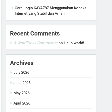
Cara Login KAYA787 Menggunakan Koneksi
Internet yang Stabil dan Aman
Recent Comments
A WordPress Commenter
on
Hello world!
Archives
July 2026
June 2026
May 2026
April 2026