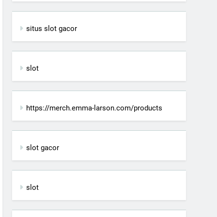
situs slot gacor
slot
https://merch.emma-larson.com/products
slot gacor
slot