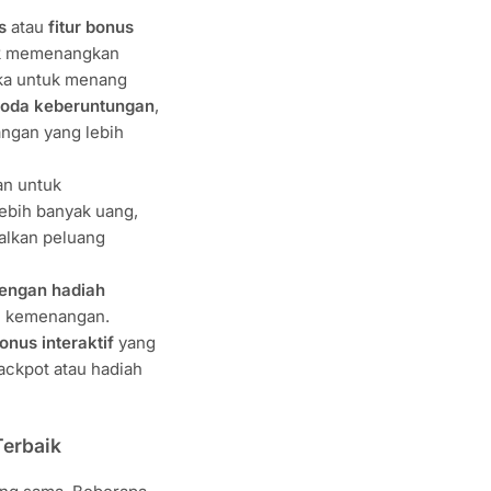
s
atau
fitur bonus
uk memenangkan
ka untuk menang
roda keberuntungan
,
ngan yang lebih
n untuk
lebih banyak uang,
alkan peluang
engan hadiah
n kemenangan.
bonus interaktif
yang
ckpot atau hadiah
Terbaik