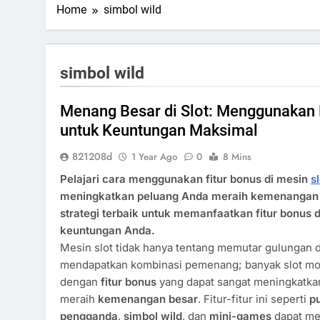
Home
simbol wild
simbol wild
Menang Besar di Slot: Menggunakan 
untuk Keuntungan Maksimal
821208d
1 Year Ago
0
8 Mins
Pelajari cara menggunakan fitur bonus di mesin
sl
meningkatkan peluang Anda meraih kemenangan
strategi terbaik untuk memanfaatkan fitur bonu
keuntungan Anda.
Mesin slot tidak hanya tentang memutar gulungan 
mendapatkan kombinasi pemenang; banyak slot mod
dengan
fitur bonus
yang dapat sangat meningkatka
meraih
kemenangan besar
. Fitur-fitur ini seperti
pu
pengganda
,
simbol wild
, dan
mini-games
dapat me