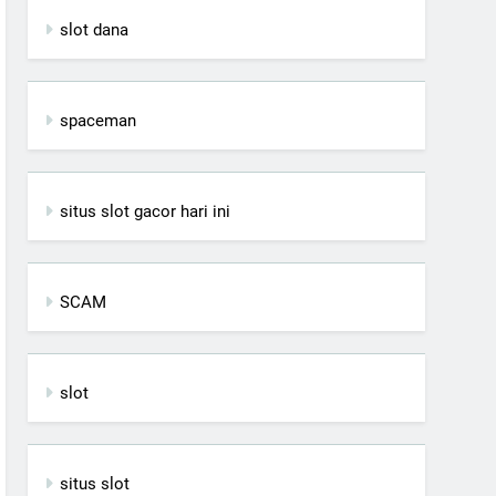
slot dana
spaceman
situs slot gacor hari ini
SCAM
slot
situs slot