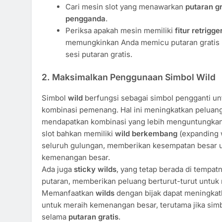
Cari mesin slot yang menawarkan
putaran g
pengganda
.
Periksa apakah mesin memiliki
fitur retrigge
memungkinkan Anda memicu putaran gratis l
sesi putaran gratis.
2.
Maksimalkan Penggunaan Simbol Wild
Simbol
wild
berfungsi sebagai simbol pengganti unt
kombinasi pemenang. Hal ini meningkatkan peluan
mendapatkan kombinasi yang lebih menguntungkan
slot bahkan memiliki
wild berkembang
(expanding w
seluruh gulungan, memberikan kesempatan besar 
kemenangan besar.
Ada juga
sticky wilds
, yang tetap berada di tempat
putaran, memberikan peluang berturut-turut untuk
Memanfaatkan
wilds
dengan bijak dapat meningkat
untuk meraih kemenangan besar, terutama jika sim
selama
putaran gratis
.