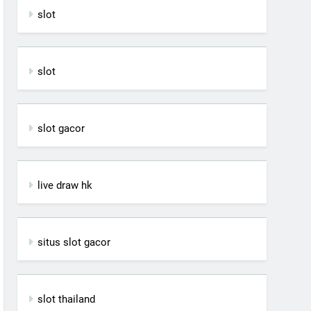
slot
slot
slot gacor
live draw hk
situs slot gacor
slot thailand