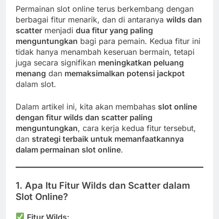
Permainan slot online terus berkembang dengan
berbagai fitur menarik, dan di antaranya
wilds dan
scatter
menjadi
dua fitur yang paling
menguntungkan
bagi para pemain. Kedua fitur ini
tidak hanya menambah keseruan bermain, tetapi
juga secara signifikan
meningkatkan peluang
menang
dan
memaksimalkan potensi jackpot
dalam slot.
Dalam artikel ini, kita akan membahas
slot online
dengan fitur wilds dan scatter paling
menguntungkan
, cara kerja kedua fitur tersebut,
dan
strategi terbaik untuk memanfaatkannya
dalam permainan slot online
.
1. Apa Itu Fitur Wilds dan Scatter dalam
Slot Online?
Fitur Wilds: