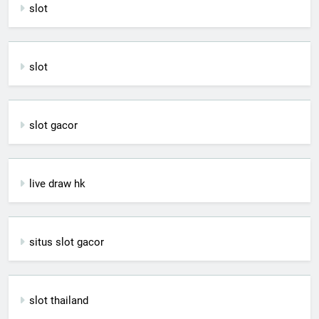
slot
slot
slot gacor
live draw hk
situs slot gacor
slot thailand