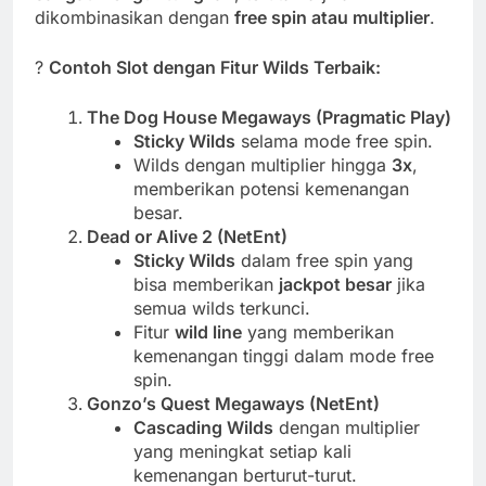
dikombinasikan dengan
free spin atau multiplier
.
?
Contoh Slot dengan Fitur Wilds Terbaik:
The Dog House Megaways (Pragmatic Play)
Sticky Wilds
selama mode free spin.
Wilds dengan multiplier hingga
3x
,
memberikan potensi kemenangan
besar.
Dead or Alive 2 (NetEnt)
Sticky Wilds
dalam free spin yang
bisa memberikan
jackpot besar
jika
semua wilds terkunci.
Fitur
wild line
yang memberikan
kemenangan tinggi dalam mode free
spin.
Gonzo’s Quest Megaways (NetEnt)
Cascading Wilds
dengan multiplier
yang meningkat setiap kali
kemenangan berturut-turut.