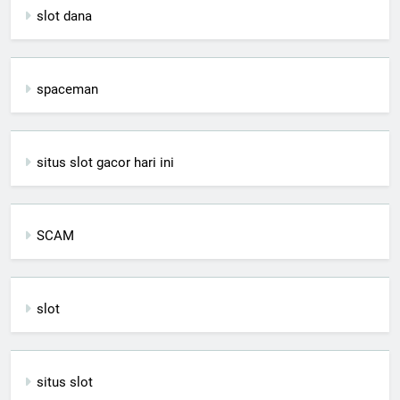
slot dana
spaceman
situs slot gacor hari ini
SCAM
slot
situs slot