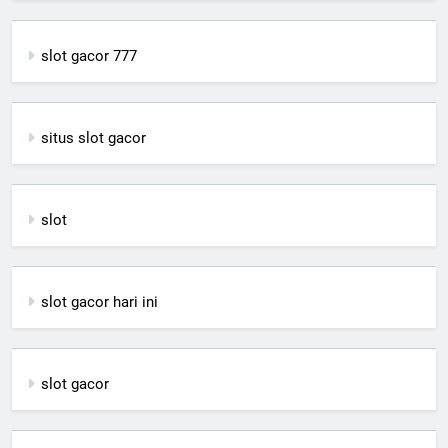
slot gacor 777
situs slot gacor
slot
slot gacor hari ini
slot gacor