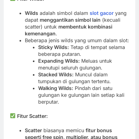
Wilds
adalah simbol dalam
slot gacor
yang
dapat
menggantikan simbol lain
(kecuali
scatter) untuk
membentuk kombinasi
kemenangan
.
Beberapa jenis wilds yang umum dalam slot:
Sticky Wilds:
Tetap di tempat selama
beberapa putaran.
Expanding Wilds:
Meluas untuk
menutupi seluruh gulungan.
Stacked Wilds:
Muncul dalam
tumpukan di gulungan tertentu.
Walking Wilds:
Pindah dari satu
gulungan ke gulungan lain setiap kali
berputar.
Fitur Scatter:
Scatter
biasanya memicu
fitur bonus
seperti free spin, multiplier, atau bonus