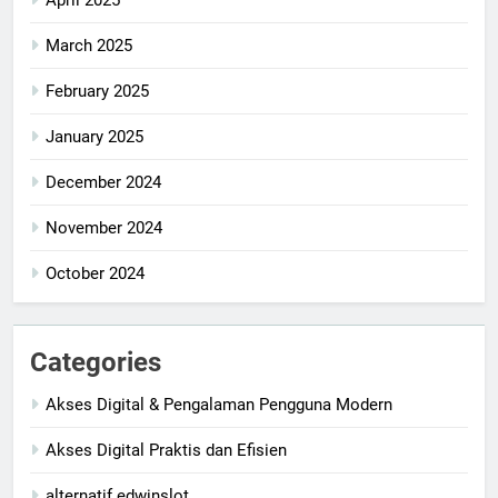
April 2025
March 2025
February 2025
January 2025
December 2024
November 2024
October 2024
Categories
Akses Digital & Pengalaman Pengguna Modern
Akses Digital Praktis dan Efisien
alternatif edwinslot