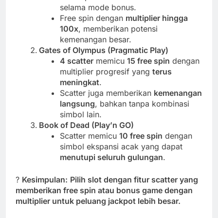
selama mode bonus.
Free spin dengan
multiplier hingga
100x
, memberikan potensi
kemenangan besar.
Gates of Olympus (Pragmatic Play)
4 scatter
memicu
15 free spin
dengan
multiplier progresif yang
terus
meningkat
.
Scatter juga memberikan
kemenangan
langsung
, bahkan tanpa kombinasi
simbol lain.
Book of Dead (Play’n GO)
Scatter memicu
10 free spin
dengan
simbol ekspansi acak yang dapat
menutupi seluruh gulungan
.
?
Kesimpulan:
Pilih slot dengan fitur scatter yang
memberikan free spin atau bonus game dengan
multiplier untuk peluang jackpot lebih besar.