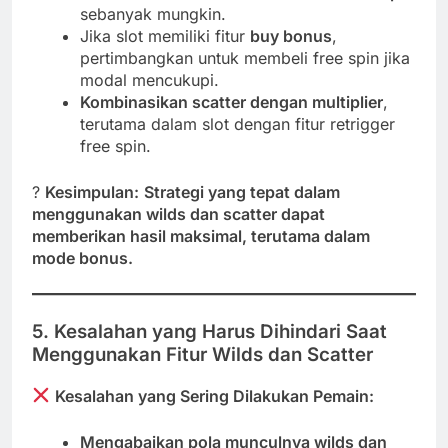
sebanyak mungkin.
Jika slot memiliki fitur
buy bonus
,
pertimbangkan untuk membeli free spin jika
modal mencukupi.
Kombinasikan scatter dengan multiplier
,
terutama dalam slot dengan fitur retrigger
free spin.
?
Kesimpulan:
Strategi yang tepat dalam
menggunakan wilds dan scatter dapat
memberikan hasil maksimal, terutama dalam
mode bonus.
5. Kesalahan yang Harus Dihindari Saat
Menggunakan Fitur Wilds dan Scatter
Kesalahan yang Sering Dilakukan Pemain:
Mengabaikan pola munculnya wilds dan