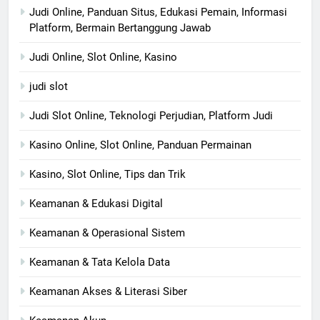
Judi Online, Panduan Situs, Edukasi Pemain, Informasi
Platform, Bermain Bertanggung Jawab
Judi Online, Slot Online, Kasino
judi slot
Judi Slot Online, Teknologi Perjudian, Platform Judi
Kasino Online, Slot Online, Panduan Permainan
Kasino, Slot Online, Tips dan Trik
Keamanan & Edukasi Digital
Keamanan & Operasional Sistem
Keamanan & Tata Kelola Data
Keamanan Akses & Literasi Siber