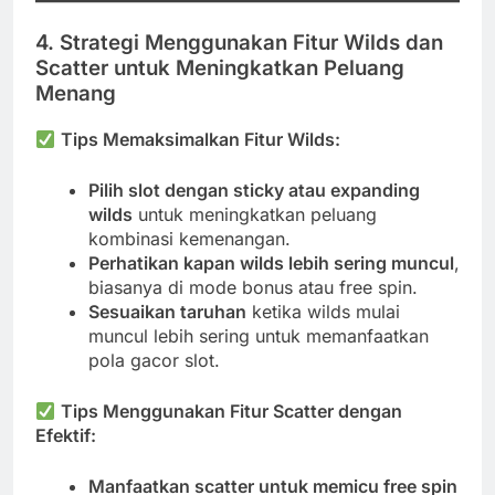
4. Strategi Menggunakan Fitur Wilds dan
Scatter untuk Meningkatkan Peluang
Menang
Tips Memaksimalkan Fitur Wilds:
Pilih slot dengan sticky atau expanding
wilds
untuk meningkatkan peluang
kombinasi kemenangan.
Perhatikan kapan wilds lebih sering muncul
,
biasanya di mode bonus atau free spin.
Sesuaikan taruhan
ketika wilds mulai
muncul lebih sering untuk memanfaatkan
pola gacor slot.
Tips Menggunakan Fitur Scatter dengan
Efektif:
Manfaatkan scatter untuk memicu free spin