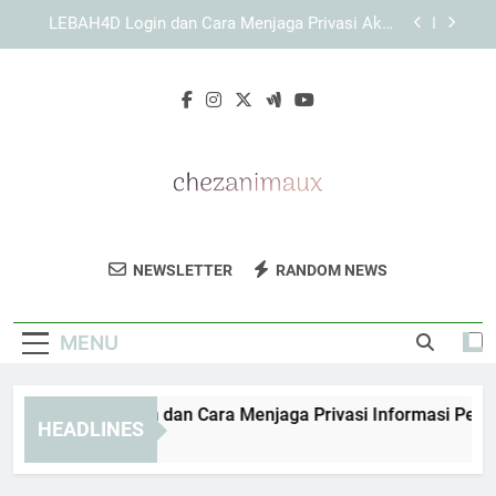
Skip
Login KAYA787 dan Cara Menjaga Privasi
to
Informasi Akun
content
KAYA787 Login dengan Proses Masuk yang
Sederhana bagi Pengguna Harian
EDWINSLOT Login dan Cara Menjaga Privasi
Informasi Pengguna
LEBAH4D Login dan Cara Menjaga Privasi Akun
Pengguna
Login KAYA787 dan Cara Menjaga Privasi
Informasi Akun
Chez Animaux
Temukan Tips Perawatan Hewan Dan
KAYA787 Login dengan Proses Masuk yang
NEWSLETTER
RANDOM NEWS
Sederhana bagi Pengguna Harian
Informasi Penting Untuk Hewan Peliharaan
Anda Di Chez Animaux.
MENU
WINSLOT Login dan Cara Menjaga Privasi Informasi Penggun
HEADLINES
Weeks Ago