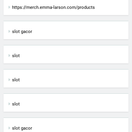
https://merch.emma-larson.com/products
slot gacor
slot
slot
slot
slot gacor