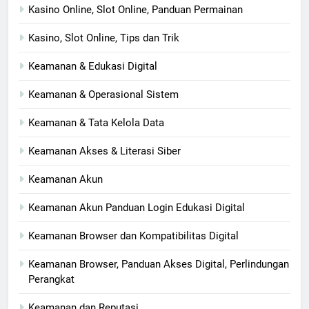
Kasino Online, Slot Online, Panduan Permainan
Kasino, Slot Online, Tips dan Trik
Keamanan & Edukasi Digital
Keamanan & Operasional Sistem
Keamanan & Tata Kelola Data
Keamanan Akses & Literasi Siber
Keamanan Akun
Keamanan Akun Panduan Login Edukasi Digital
Keamanan Browser dan Kompatibilitas Digital
Keamanan Browser, Panduan Akses Digital, Perlindungan
Perangkat
Keamanan dan Reputasi