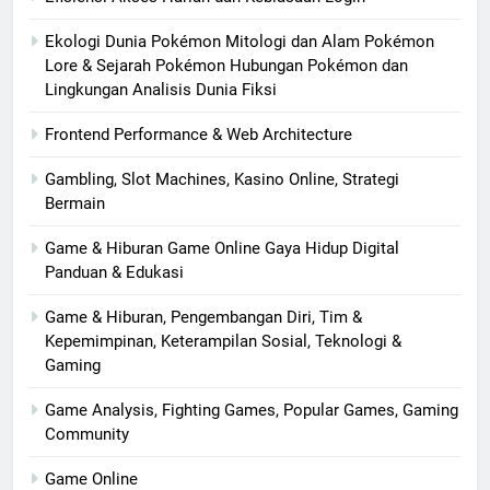
Ekologi Dunia Pokémon Mitologi dan Alam Pokémon
Lore & Sejarah Pokémon Hubungan Pokémon dan
Lingkungan Analisis Dunia Fiksi
Frontend Performance & Web Architecture
Gambling, Slot Machines, Kasino Online, Strategi
Bermain
Game & Hiburan Game Online Gaya Hidup Digital
Panduan & Edukasi
Game & Hiburan, Pengembangan Diri, Tim &
Kepemimpinan, Keterampilan Sosial, Teknologi &
Gaming
Game Analysis, Fighting Games, Popular Games, Gaming
Community
Game Online