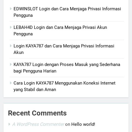
EDWINSLOT Login dan Cara Menjaga Privasi Informasi
Pengguna
LEBAH4D Login dan Cara Menjaga Privasi Akun
Pengguna
Login KAYA787 dan Cara Menjaga Privasi Informasi
Akun
KAYA787 Login dengan Proses Masuk yang Sederhana
bagi Pengguna Harian
Cara Login KAYA787 Menggunakan Koneksi Internet
yang Stabil dan Aman
Recent Comments
A WordPress Commenter
on
Hello world!