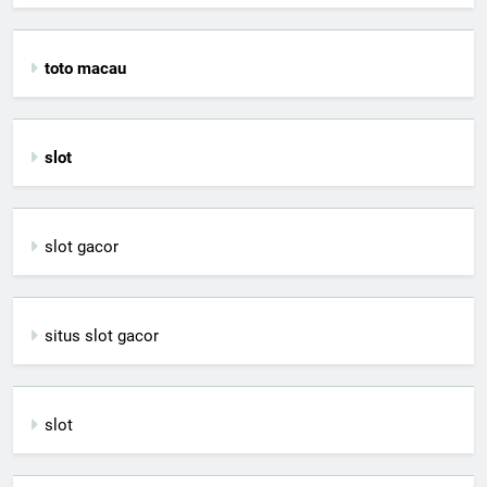
toto macau
slot
slot gacor
situs slot gacor
slot