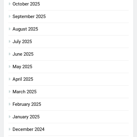
October 2025
September 2025
August 2025
July 2025
June 2025
May 2025
April 2025
March 2025
February 2025
January 2025
December 2024