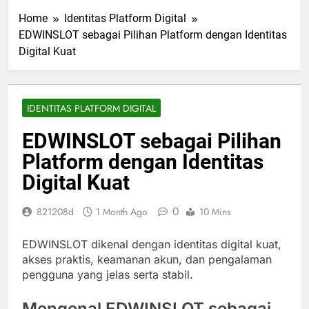
Home
Identitas Platform Digital
EDWINSLOT sebagai Pilihan Platform dengan Identitas
Digital Kuat
IDENTITAS PLATFORM DIGITAL
EDWINSLOT sebagai Pilihan
Platform dengan Identitas
Digital Kuat
0
821208d
1 Month Ago
10 Mins
EDWINSLOT dikenal dengan identitas digital kuat,
akses praktis, keamanan akun, dan pengalaman
pengguna yang jelas serta stabil.
Mengenal EDWINSLOT sebagai