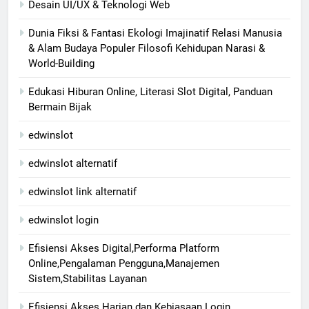
Desain UI/UX & Teknologi Web
Dunia Fiksi & Fantasi Ekologi Imajinatif Relasi Manusia
& Alam Budaya Populer Filosofi Kehidupan Narasi &
World-Building
Edukasi Hiburan Online, Literasi Slot Digital, Panduan
Bermain Bijak
edwinslot
edwinslot alternatif
edwinslot link alternatif
edwinslot login
Efisiensi Akses Digital,Performa Platform
Online,Pengalaman Pengguna,Manajemen
Sistem,Stabilitas Layanan
Efisiensi Akses Harian dan Kebiasaan Login