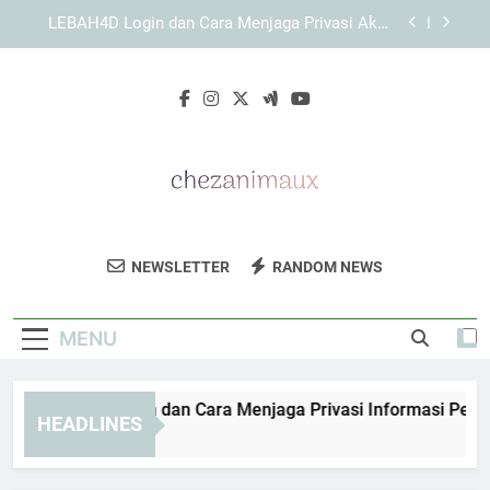
Skip
Login KAYA787 dan Cara Menjaga Privasi
to
Informasi Akun
content
KAYA787 Login dengan Proses Masuk yang
Sederhana bagi Pengguna Harian
EDWINSLOT Login dan Cara Menjaga Privasi
Informasi Pengguna
LEBAH4D Login dan Cara Menjaga Privasi Akun
Pengguna
Login KAYA787 dan Cara Menjaga Privasi
Informasi Akun
Chez Animaux
Temukan Tips Perawatan Hewan Dan
KAYA787 Login dengan Proses Masuk yang
NEWSLETTER
RANDOM NEWS
Sederhana bagi Pengguna Harian
Informasi Penting Untuk Hewan Peliharaan
Anda Di Chez Animaux.
MENU
WINSLOT Login dan Cara Menjaga Privasi Informasi Penggun
HEADLINES
Weeks Ago