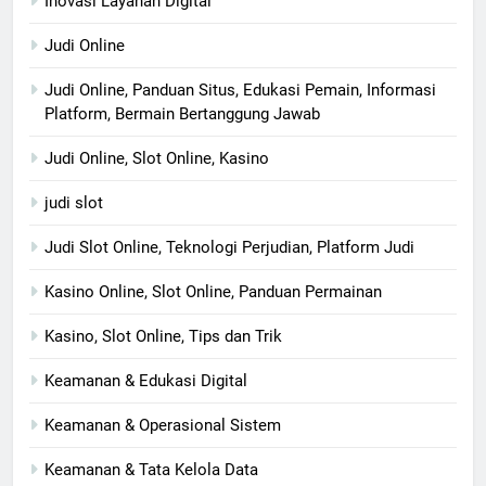
Inovasi Layanan Digital
Judi Online
Judi Online, Panduan Situs, Edukasi Pemain, Informasi
Platform, Bermain Bertanggung Jawab
Judi Online, Slot Online, Kasino
judi slot
Judi Slot Online, Teknologi Perjudian, Platform Judi
Kasino Online, Slot Online, Panduan Permainan
Kasino, Slot Online, Tips dan Trik
Keamanan & Edukasi Digital
Keamanan & Operasional Sistem
Keamanan & Tata Kelola Data