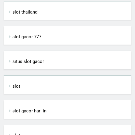
slot thailand
slot gacor 777
situs slot gacor
slot
slot gacor hari ini