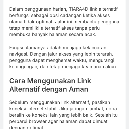
Dalam penggunaan harian, TIARA4D link alternatif
berfungsi sebagai opsi cadangan ketika akses
utama tidak optimal. Jalur ini membantu pengguna
tetap memiliki alternatif akses tanpa perlu
membuka banyak halaman secara acak.
Fungsi utamanya adalah menjaga kelancaran
navigasi. Dengan jalur akses yang lebih terarah,
pengguna dapat menghemat waktu, mengurangi
kebingungan, dan tetap menjaga keamanan akun.
Cara Menggunakan Link
Alternatif dengan Aman
Sebelum menggunakan link alternatif, pastikan
koneksi internet stabil. Jika jaringan lambat, coba
beralih ke koneksi lain yang lebih baik. Setelah itu,
perbarui browser agar halaman dapat dimuat
dengan optimal.