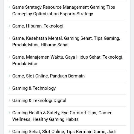
Game Strategy Resource Management Gaming Tips
Gameplay Optimization Esports Strategy
Game, Hiburan, Teknologi
Game, Kesehatan Mental, Gaming Sehat, Tips Gaming,
Produktivitas, Hiburan Sehat
Game, Manajemen Waktu, Gaya Hidup Sehat, Teknologi,
Produktivitas
Game, Slot Online, Panduan Bermain
Gaming & Technology
Gaming & Teknologi Digital
Gaming Health & Safety, Eye Comfort Tips, Gamer
Wellness, Healthy Gaming Habits
Gaming Sehat, Slot Online, Tips Bermain Game, Judi