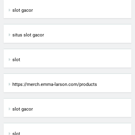
slot gacor
situs slot gacor
slot
https://merch.emma-larson.com/products
slot gacor
slot