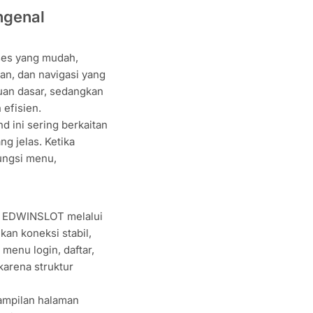
ngenal
ses yang mudah,
an, dan navigasi yang
uan dasar, sedangkan
efisien.
 ini sering berkaitan
g jelas. Ketika
ungsi menu,
l EDWINSLOT melalui
an koneksi stabil,
menu login, daftar,
arena struktur
ampilan halaman