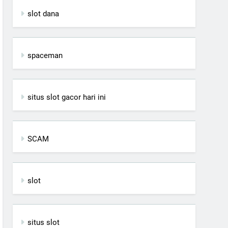
slot dana
spaceman
situs slot gacor hari ini
SCAM
slot
situs slot