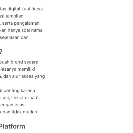
s digital kuat dapat
si tampilan,
, serta pengalaman
bukan hanya soal nama
kejelasan dan
?
ebuah brand secara
biasanya memiliki
a, dan alur akses yang
i penting karena
mi, link alternatif,
dengan jelas,
k dan tidak mudah
Platform