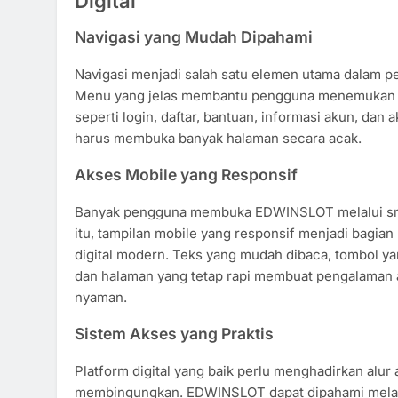
Digital
Navigasi yang Mudah Dipahami
Navigasi menjadi salah satu elemen utama dalam 
Menu yang jelas membantu pengguna menemukan 
seperti login, daftar, bantuan, informasi akun, dan
harus membuka banyak halaman secara acak.
Akses Mobile yang Responsif
Banyak pengguna membuka EDWINSLOT melalui sm
itu, tampilan mobile yang responsif menjadi bagian 
digital modern. Teks yang mudah dibaca, tombol y
dan halaman yang tetap rapi membuat pengalaman a
nyaman.
Sistem Akses yang Praktis
Platform digital yang baik perlu menghadirkan alur 
membingungkan. EDWINSLOT dapat dipahami mela