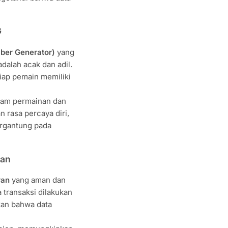
G
ber Generator)
yang
dalah acak dan adil.
iap pemain memiliki
lam permainan dan
rasa percaya diri,
rgantung pada
man
ran
yang aman dan
 transaksi dilakukan
kan bahwa data