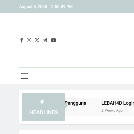
Skip
August 6, 2026
2:56:10 PM
to
content
Che
Temukan T
Privasi Informasi Pengguna
LEBAH4D Login dan Cara M
2 Weeks Ago
HEADLINES