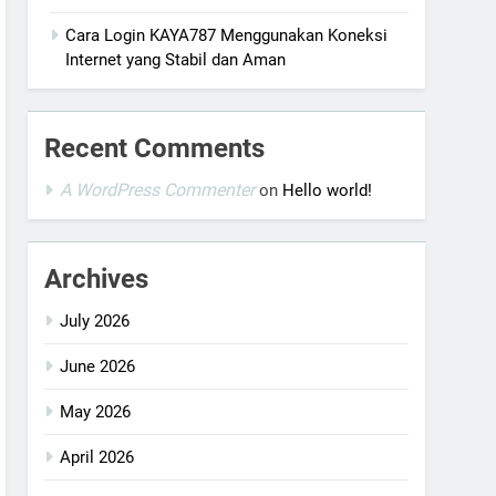
Cara Login KAYA787 Menggunakan Koneksi
Internet yang Stabil dan Aman
Recent Comments
A WordPress Commenter
on
Hello world!
Archives
July 2026
June 2026
May 2026
April 2026