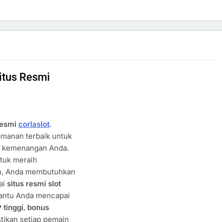
itus Resmi
resmi
corlaslot
.
amanan terbaik untuk
g kemenangan Anda.
ntuk meraih
an, Anda membutuhkan
ai
situs resmi slot
bantu Anda mencapai
 tinggi
,
bonus
tikan setiap pemain