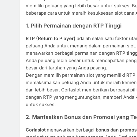
memiliki peluang yang lebih besar untuk sukses. Be
beberapa cara untuk meraih kesuksesan slot dana 
1.
Pilih Permainan dengan RTP Tinggi
RTP (Return to Player)
adalah salah satu faktor u
peluang Anda untuk menang dalam permainan slot
menawarkan berbagai permainan dengan
RTP tingg
Anda peluang lebih besar untuk mendapatkan peng
besar dari taruhan yang Anda pasang.
Dengan memilih permainan slot yang memiliki
RTP 
memaksimalkan peluang Anda untuk meraih kemena
dan lebih besar. Corlaslot memberikan berbagai pi
dengan RTP yang menguntungkan, memberi Anda k
untuk sukses.
2.
Manfaatkan Bonus dan Promosi yang Te
Corlaslot
menawarkan berbagai
bonus dan promos