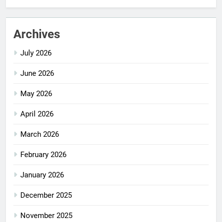
Archives
July 2026
June 2026
May 2026
April 2026
March 2026
February 2026
January 2026
December 2025
November 2025