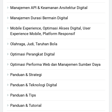
Manajemen API & Keamanan Arsitektur Digital
Manajemen Durasi Bermain Digital
Mobile Experience, Optimasi Akses Digital, User
Experience Mobile, Platform Responsif
Olahraga, Judi, Taruhan Bola
Optimasi Perangkat Digital
Optimasi Performa Web dan Manajemen Sumber Daya
Panduan & Strategi
Panduan & Teknologi Digital
Panduan & Tips
Panduan & Tutorial