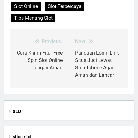
Slot Online
Slot Terpercaya
Tips Menang Slot
Previous:
Next:
Post
navigation
Cara Klaim Fitur Free
Panduan Login Link
Spin Slot Online
Situs Judi Lewat
Dengan Aman
Smartphone Agar
Aman dan Lancar
SLOT
situs slot