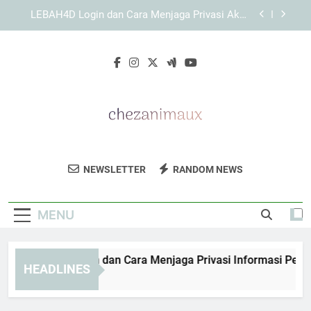
Skip
Login KAYA787 dan Cara Menjaga Privasi
to
Informasi Akun
content
KAYA787 Login dengan Proses Masuk yang
Sederhana bagi Pengguna Harian
EDWINSLOT Login dan Cara Menjaga Privasi
Informasi Pengguna
LEBAH4D Login dan Cara Menjaga Privasi Akun
Pengguna
Login KAYA787 dan Cara Menjaga Privasi
Informasi Akun
Chez Animaux
Temukan Tips Perawatan Hewan Dan
KAYA787 Login dengan Proses Masuk yang
NEWSLETTER
RANDOM NEWS
Sederhana bagi Pengguna Harian
Informasi Penting Untuk Hewan Peliharaan
Anda Di Chez Animaux.
MENU
WINSLOT Login dan Cara Menjaga Privasi Informasi Penggun
HEADLINES
eeks Ago