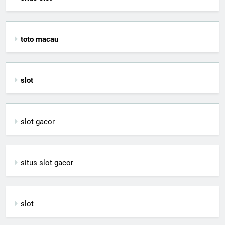
toto macau
slot
slot gacor
situs slot gacor
slot