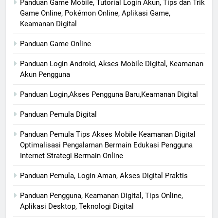
Panduan Game Mobile, Tutorial Login Akun, Tips dan Trik
Game Online, Pokémon Online, Aplikasi Game,
Keamanan Digital
Panduan Game Online
Panduan Login Android, Akses Mobile Digital, Keamanan
Akun Pengguna
Panduan Login,Akses Pengguna Baru,Keamanan Digital
Panduan Pemula Digital
Panduan Pemula Tips Akses Mobile Keamanan Digital
Optimalisasi Pengalaman Bermain Edukasi Pengguna
Internet Strategi Bermain Online
Panduan Pemula, Login Aman, Akses Digital Praktis
Panduan Pengguna, Keamanan Digital, Tips Online,
Aplikasi Desktop, Teknologi Digital