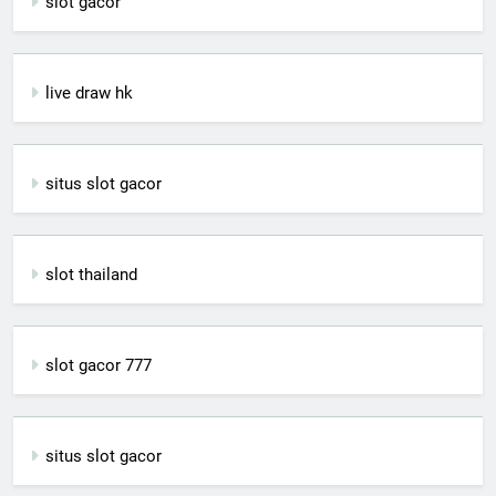
slot gacor
live draw hk
situs slot gacor
slot thailand
slot gacor 777
situs slot gacor