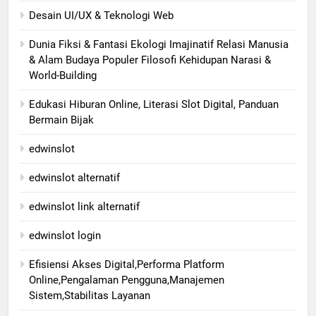
Desain UI/UX & Teknologi Web
Dunia Fiksi & Fantasi Ekologi Imajinatif Relasi Manusia
& Alam Budaya Populer Filosofi Kehidupan Narasi &
World-Building
Edukasi Hiburan Online, Literasi Slot Digital, Panduan
Bermain Bijak
edwinslot
edwinslot alternatif
edwinslot link alternatif
edwinslot login
Efisiensi Akses Digital,Performa Platform
Online,Pengalaman Pengguna,Manajemen
Sistem,Stabilitas Layanan