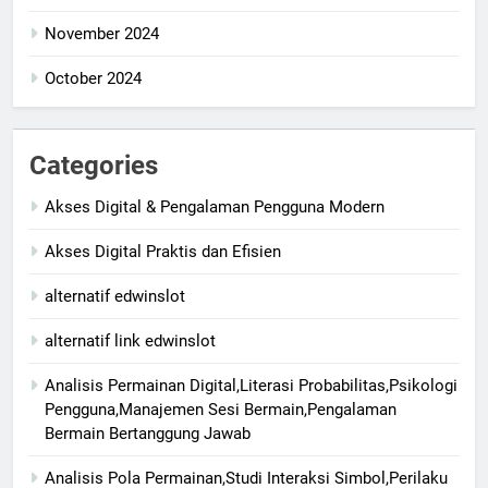
November 2024
October 2024
Categories
Akses Digital & Pengalaman Pengguna Modern
Akses Digital Praktis dan Efisien
alternatif edwinslot
alternatif link edwinslot
Analisis Permainan Digital,Literasi Probabilitas,Psikologi
Pengguna,Manajemen Sesi Bermain,Pengalaman
Bermain Bertanggung Jawab
Analisis Pola Permainan,Studi Interaksi Simbol,Perilaku