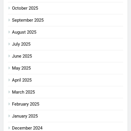
October 2025
September 2025
August 2025
July 2025
June 2025
May 2025
April 2025
March 2025
February 2025
January 2025
December 2024