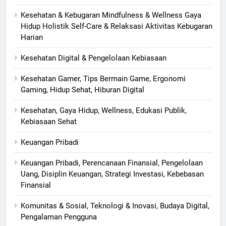
Kesehatan & Kebugaran Mindfulness & Wellness Gaya
Hidup Holistik Self-Care & Relaksasi Aktivitas Kebugaran
Harian
Kesehatan Digital & Pengelolaan Kebiasaan
Kesehatan Gamer, Tips Bermain Game, Ergonomi
Gaming, Hidup Sehat, Hiburan Digital
Kesehatan, Gaya Hidup, Wellness, Edukasi Publik,
Kebiasaan Sehat
Keuangan Pribadi
Keuangan Pribadi, Perencanaan Finansial, Pengelolaan
Uang, Disiplin Keuangan, Strategi Investasi, Kebebasan
Finansial
Komunitas & Sosial, Teknologi & Inovasi, Budaya Digital,
Pengalaman Pengguna