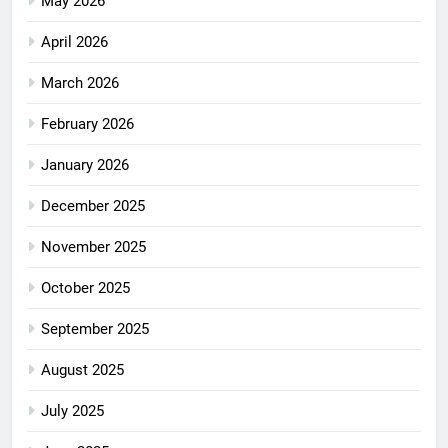
May 2026
April 2026
March 2026
February 2026
January 2026
December 2025
November 2025
October 2025
September 2025
August 2025
July 2025