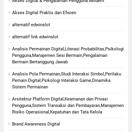
Akses Digital & Pengalaman Pengguna Modern
Akses Digital Praktis dan Efisien
alternatif edwinslot
alternatif link edwinslot
Analisis Permainan Digital,Literasi Probabilitas,Psikologi
Pengguna,Manajemen Sesi Bermain,Pengalaman
Bermain Bertanggung Jawab
Analisis Pola Permainan,Studi Interaksi Simbol,Perilaku
Pemain Digital,Psikologi Interaksi Game,Dinamika
Sistem Permainan
Arsitektur Platform Digital,Keamanan dan Privasi
Pengguna,Sistem Transaksi dan Pembayaran,Manajemen
Risiko Operasional,Kepatuhan dan Tata Kelola
Brand Awareness Digital