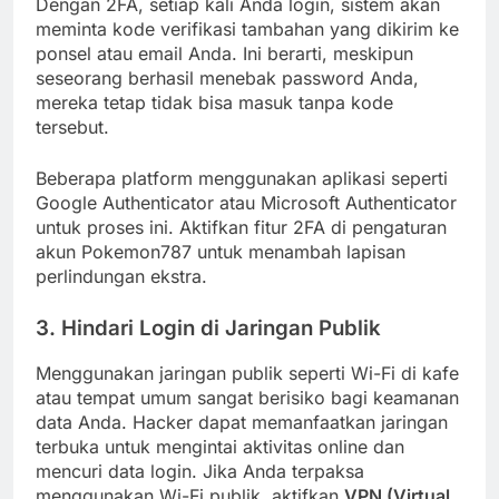
Dengan 2FA, setiap kali Anda login, sistem akan
meminta kode verifikasi tambahan yang dikirim ke
ponsel atau email Anda. Ini berarti, meskipun
seseorang berhasil menebak password Anda,
mereka tetap tidak bisa masuk tanpa kode
tersebut.
Beberapa platform menggunakan aplikasi seperti
Google Authenticator atau Microsoft Authenticator
untuk proses ini. Aktifkan fitur 2FA di pengaturan
akun Pokemon787 untuk menambah lapisan
perlindungan ekstra.
3. Hindari Login di Jaringan Publik
Menggunakan jaringan publik seperti Wi-Fi di kafe
atau tempat umum sangat berisiko bagi keamanan
data Anda. Hacker dapat memanfaatkan jaringan
terbuka untuk mengintai aktivitas online dan
mencuri data login. Jika Anda terpaksa
menggunakan Wi-Fi publik, aktifkan
VPN (Virtual