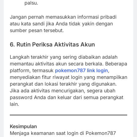
palsu.
Jangan pernah memasukkan informasi pribadi
atau kata sandi jika Anda tidak yakin dengan
sumber pesan tersebut.
6. Rutin Periksa Aktivitas Akun
Langkah terakhir yang sering diabaikan adalah
memantau aktivitas akun secara berkala. Beberapa
platform, termasuk
pokemon787 link login
,
menyediakan fitur riwayat login yang menampilkan
perangkat dan lokasi terakhir yang digunakan.
Jika ada aktivitas mencurigakan, segera ubah
password Anda dan keluar dari semua perangkat
lain.
Kesimpulan
Menjaga keamanan saat login di Pokemon787