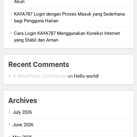
Akun
KAYA787 Login dengan Proses Masuk yang Sederhana
bagi Pengguna Harian
Cara Login KAYA787 Menggunakan Koneksi Internet
yang Stabil dan Aman
Recent Comments
A WordPress Commenter
on
Hello world!
Archives
July 2026
June 2026