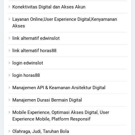
Konektivitas Digital dan Akses Akun
Layanan Online,User Experience Digital,Kenyamanan
Akses
link alternatif edwinslot
link alternatif horas88
login edwinslot
login horas88
Manajemen API & Keamanan Arsitektur Digital
Manajemen Durasi Bermain Digital
Mobile Experience, Optimasi Akses Digital, User
Experience Mobile, Platform Responsif
Olahraga, Judi, Taruhan Bola