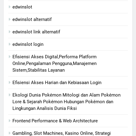
edwinslot
edwinslot alternatif
edwinslot link alternatif
edwinslot login
Efisiensi Akses Digital,Performa Platform
Online,Pengalaman Pengguna,Manajemen
Sistem,Stabilitas Layanan
Efisiensi Akses Harian dan Kebiasaan Login
Ekologi Dunia Pokémon Mitologi dan Alam Pokémon
Lore & Sejarah Pokémon Hubungan Pokémon dan
Lingkungan Analisis Dunia Fiksi
Frontend Performance & Web Architecture
Gambling, Slot Machines, Kasino Online, Strategi