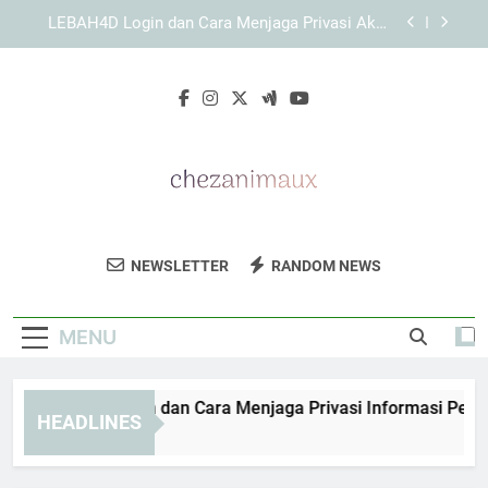
Skip
Login KAYA787 dan Cara Menjaga Privasi
to
Informasi Akun
content
KAYA787 Login dengan Proses Masuk yang
Sederhana bagi Pengguna Harian
EDWINSLOT Login dan Cara Menjaga Privasi
Informasi Pengguna
LEBAH4D Login dan Cara Menjaga Privasi Akun
Pengguna
Login KAYA787 dan Cara Menjaga Privasi
Informasi Akun
Chez Animaux
Temukan Tips Perawatan Hewan Dan
KAYA787 Login dengan Proses Masuk yang
NEWSLETTER
RANDOM NEWS
Sederhana bagi Pengguna Harian
Informasi Penting Untuk Hewan Peliharaan
Anda Di Chez Animaux.
MENU
WINSLOT Login dan Cara Menjaga Privasi Informasi Penggun
HEADLINES
Weeks Ago