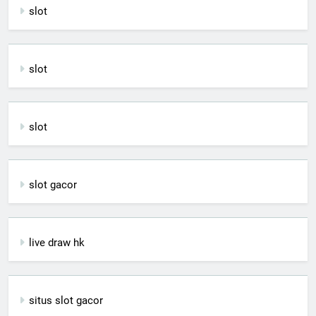
slot
slot
slot
slot gacor
live draw hk
situs slot gacor