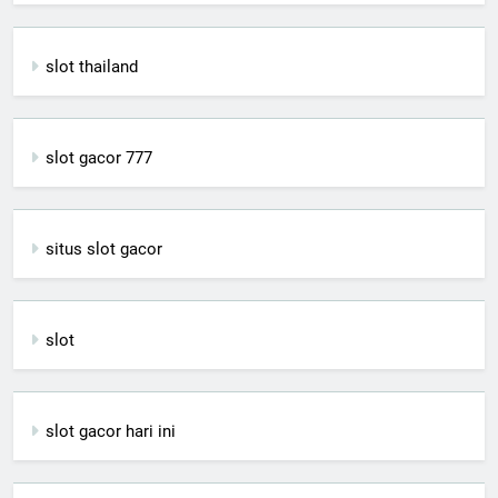
slot thailand
slot gacor 777
situs slot gacor
slot
slot gacor hari ini