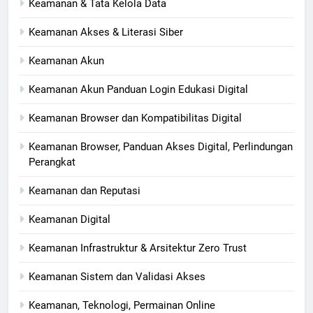
Keamanan & Tata Kelola Data
Keamanan Akses & Literasi Siber
Keamanan Akun
Keamanan Akun Panduan Login Edukasi Digital
Keamanan Browser dan Kompatibilitas Digital
Keamanan Browser, Panduan Akses Digital, Perlindungan
Perangkat
Keamanan dan Reputasi
Keamanan Digital
Keamanan Infrastruktur & Arsitektur Zero Trust
Keamanan Sistem dan Validasi Akses
Keamanan, Teknologi, Permainan Online