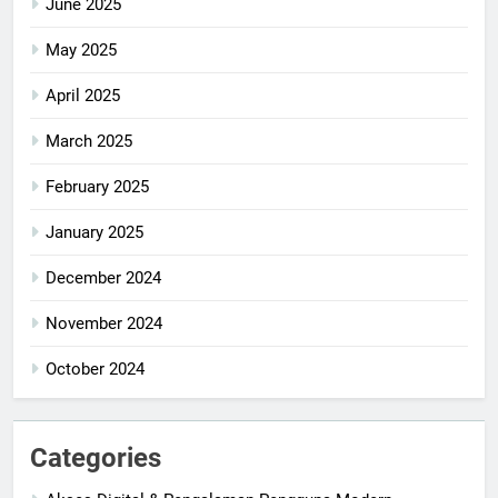
June 2025
May 2025
April 2025
March 2025
February 2025
January 2025
December 2024
November 2024
October 2024
Categories