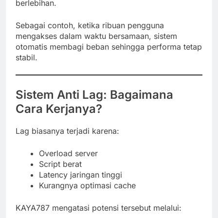
berlebihan.
Sebagai contoh, ketika ribuan pengguna
mengakses dalam waktu bersamaan, sistem
otomatis membagi beban sehingga performa tetap
stabil.
Sistem Anti Lag: Bagaimana
Cara Kerjanya?
Lag biasanya terjadi karena:
Overload server
Script berat
Latency jaringan tinggi
Kurangnya optimasi cache
KAYA787 mengatasi potensi tersebut melalui: