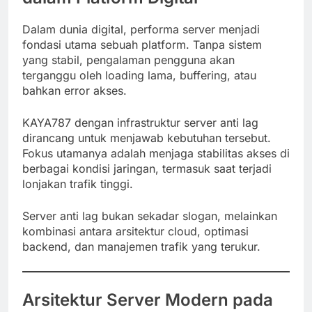
Dalam dunia digital, performa server menjadi
fondasi utama sebuah platform. Tanpa sistem
yang stabil, pengalaman pengguna akan
terganggu oleh loading lama, buffering, atau
bahkan error akses.
KAYA787 dengan infrastruktur server anti lag
dirancang untuk menjawab kebutuhan tersebut.
Fokus utamanya adalah menjaga stabilitas akses di
berbagai kondisi jaringan, termasuk saat terjadi
lonjakan trafik tinggi.
Server anti lag bukan sekadar slogan, melainkan
kombinasi antara arsitektur cloud, optimasi
backend, dan manajemen trafik yang terukur.
Arsitektur Server Modern pada