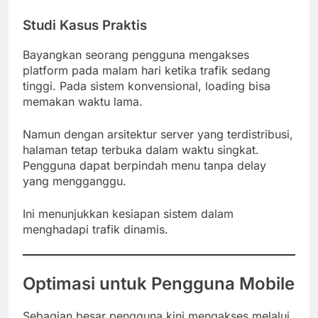
Studi Kasus Praktis
Bayangkan seorang pengguna mengakses
platform pada malam hari ketika trafik sedang
tinggi. Pada sistem konvensional, loading bisa
memakan waktu lama.
Namun dengan arsitektur server yang terdistribusi,
halaman tetap terbuka dalam waktu singkat.
Pengguna dapat berpindah menu tanpa delay
yang mengganggu.
Ini menunjukkan kesiapan sistem dalam
menghadapi trafik dinamis.
Optimasi untuk Pengguna Mobile
Sebagian besar pengguna kini mengakses melalui