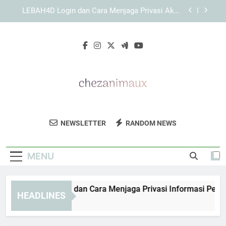
Skip
Login KAYA787 dan Cara Menjaga Privasi
to
Informasi Akun
content
KAYA787 Login dengan Proses Masuk yang
Sederhana bagi Pengguna Harian
EDWINSLOT Login dan Cara Menjaga Privasi
Informasi Pengguna
LEBAH4D Login dan Cara Menjaga Privasi Akun
Pengguna
Login KAYA787 dan Cara Menjaga Privasi
Informasi Akun
Chez Animaux
Temukan Tips Perawatan Hewan Dan
KAYA787 Login dengan Proses Masuk yang
NEWSLETTER
RANDOM NEWS
Sederhana bagi Pengguna Harian
Informasi Penting Untuk Hewan Peliharaan
Anda Di Chez Animaux.
MENU
WINSLOT Login dan Cara Menjaga Privasi Informasi Penggun
HEADLINES
Weeks Ago