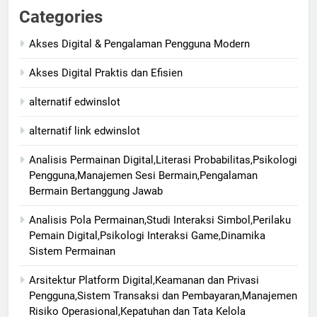
Categories
Akses Digital & Pengalaman Pengguna Modern
Akses Digital Praktis dan Efisien
alternatif edwinslot
alternatif link edwinslot
Analisis Permainan Digital,Literasi Probabilitas,Psikologi
Pengguna,Manajemen Sesi Bermain,Pengalaman
Bermain Bertanggung Jawab
Analisis Pola Permainan,Studi Interaksi Simbol,Perilaku
Pemain Digital,Psikologi Interaksi Game,Dinamika
Sistem Permainan
Arsitektur Platform Digital,Keamanan dan Privasi
Pengguna,Sistem Transaksi dan Pembayaran,Manajemen
Risiko Operasional,Kepatuhan dan Tata Kelola