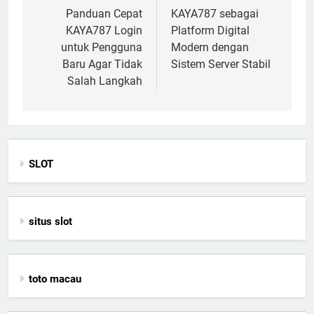
navigation
Panduan Cepat
KAYA787 sebagai
KAYA787 Login
Platform Digital
untuk Pengguna
Modern dengan
Baru Agar Tidak
Sistem Server Stabil
Salah Langkah
SLOT
situs slot
toto macau