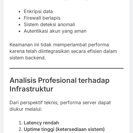
Enkripsi data
Firewall berlapis
Sistem deteksi anomali
Autentikasi akun yang aman
Keamanan ini tidak memperlambat performa
karena telah diintegrasikan secara efisien dalam
sistem backend.
Analisis Profesional terhadap
Infrastruktur
Dari perspektif teknis, performa server dapat
diukur melalui:
Latency rendah
Uptime tinggi (ketersediaan sistem)