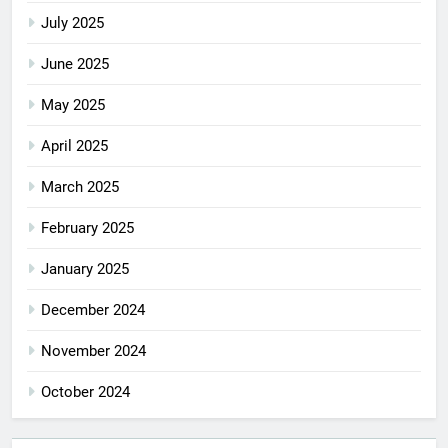
July 2025
June 2025
May 2025
April 2025
March 2025
February 2025
January 2025
December 2024
November 2024
October 2024