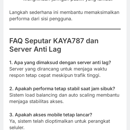
Langkah sederhana ini membantu memaksimalkan
performa dari sisi pengguna.
FAQ Seputar KAYA787 dan
Server Anti Lag
1. Apa yang dimaksud dengan server anti lag?
Server yang dirancang untuk menjaga waktu
respon tetap cepat meskipun trafik tinggi.
2. Apakah performa tetap stabil saat jam sibuk?
Sistem load balancing dan auto scaling membantu
menjaga stabilitas akses.
3. Apakah akses mobile tetap lancar?
Ya, sistem telah dioptimalkan untuk perangkat
seluler.