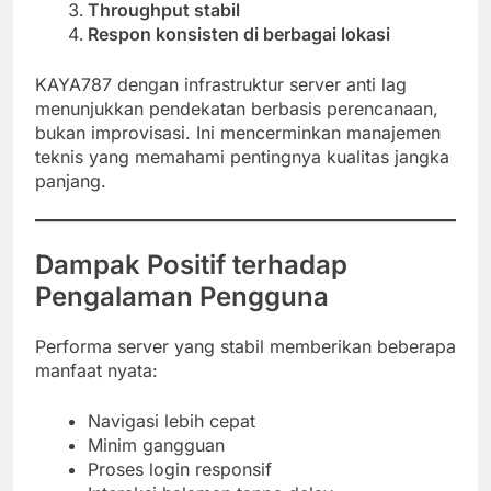
Throughput stabil
Respon konsisten di berbagai lokasi
KAYA787 dengan infrastruktur server anti lag
menunjukkan pendekatan berbasis perencanaan,
bukan improvisasi. Ini mencerminkan manajemen
teknis yang memahami pentingnya kualitas jangka
panjang.
Dampak Positif terhadap
Pengalaman Pengguna
Performa server yang stabil memberikan beberapa
manfaat nyata:
Navigasi lebih cepat
Minim gangguan
Proses login responsif