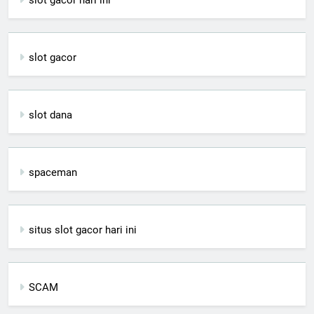
slot gacor hari ini
slot gacor
slot dana
spaceman
situs slot gacor hari ini
SCAM