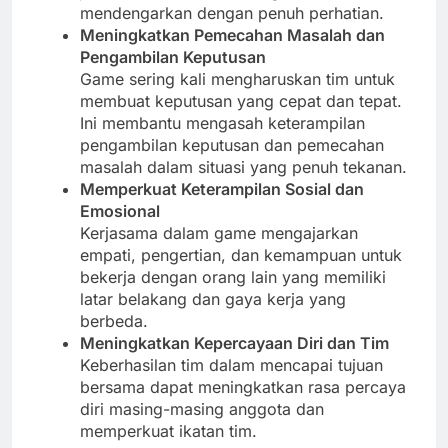
mendengarkan dengan penuh perhatian.
Meningkatkan Pemecahan Masalah dan
Pengambilan Keputusan
Game sering kali mengharuskan tim untuk
membuat keputusan yang cepat dan tepat.
Ini membantu mengasah keterampilan
pengambilan keputusan dan pemecahan
masalah dalam situasi yang penuh tekanan.
Memperkuat Keterampilan Sosial dan
Emosional
Kerjasama dalam game mengajarkan
empati, pengertian, dan kemampuan untuk
bekerja dengan orang lain yang memiliki
latar belakang dan gaya kerja yang
berbeda.
Meningkatkan Kepercayaan Diri dan Tim
Keberhasilan tim dalam mencapai tujuan
bersama dapat meningkatkan rasa percaya
diri masing-masing anggota dan
memperkuat ikatan tim.