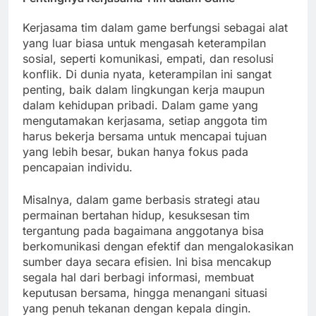
Kerjasama tim dalam game berfungsi sebagai alat
yang luar biasa untuk mengasah keterampilan
sosial, seperti komunikasi, empati, dan resolusi
konflik. Di dunia nyata, keterampilan ini sangat
penting, baik dalam lingkungan kerja maupun
dalam kehidupan pribadi. Dalam game yang
mengutamakan kerjasama, setiap anggota tim
harus bekerja bersama untuk mencapai tujuan
yang lebih besar, bukan hanya fokus pada
pencapaian individu.
Misalnya, dalam game berbasis strategi atau
permainan bertahan hidup, kesuksesan tim
tergantung pada bagaimana anggotanya bisa
berkomunikasi dengan efektif dan mengalokasikan
sumber daya secara efisien. Ini bisa mencakup
segala hal dari berbagi informasi, membuat
keputusan bersama, hingga menangani situasi
yang penuh tekanan dengan kepala dingin.