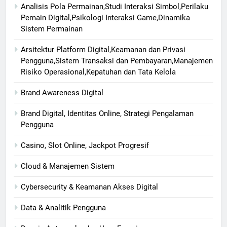
Analisis Pola Permainan,Studi Interaksi Simbol,Perilaku
Pemain Digital,Psikologi Interaksi Game,Dinamika
Sistem Permainan
Arsitektur Platform Digital,Keamanan dan Privasi
Pengguna,Sistem Transaksi dan Pembayaran,Manajemen
Risiko Operasional,Kepatuhan dan Tata Kelola
Brand Awareness Digital
Brand Digital, Identitas Online, Strategi Pengalaman
Pengguna
Casino, Slot Online, Jackpot Progresif
Cloud & Manajemen Sistem
Cybersecurity & Keamanan Akses Digital
Data & Analitik Pengguna