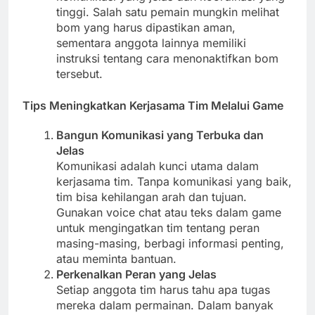
tinggi. Salah satu pemain mungkin melihat
bom yang harus dipastikan aman,
sementara anggota lainnya memiliki
instruksi tentang cara menonaktifkan bom
tersebut.
Tips Meningkatkan Kerjasama Tim Melalui Game
Bangun Komunikasi yang Terbuka dan
Jelas
Komunikasi adalah kunci utama dalam
kerjasama tim. Tanpa komunikasi yang baik,
tim bisa kehilangan arah dan tujuan.
Gunakan voice chat atau teks dalam game
untuk mengingatkan tim tentang peran
masing-masing, berbagi informasi penting,
atau meminta bantuan.
Perkenalkan Peran yang Jelas
Setiap anggota tim harus tahu apa tugas
mereka dalam permainan. Dalam banyak