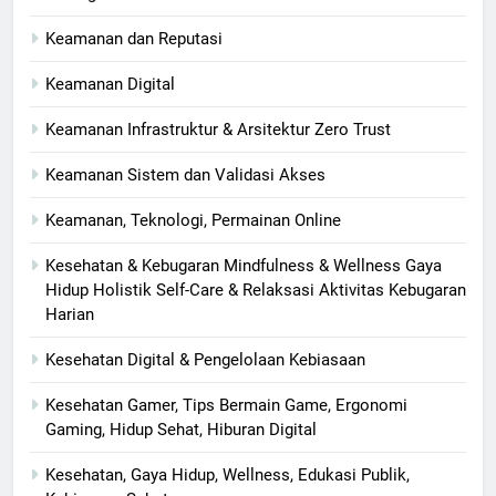
Keamanan dan Reputasi
Keamanan Digital
Keamanan Infrastruktur & Arsitektur Zero Trust
Keamanan Sistem dan Validasi Akses
Keamanan, Teknologi, Permainan Online
Kesehatan & Kebugaran Mindfulness & Wellness Gaya
Hidup Holistik Self-Care & Relaksasi Aktivitas Kebugaran
Harian
Kesehatan Digital & Pengelolaan Kebiasaan
Kesehatan Gamer, Tips Bermain Game, Ergonomi
Gaming, Hidup Sehat, Hiburan Digital
Kesehatan, Gaya Hidup, Wellness, Edukasi Publik,