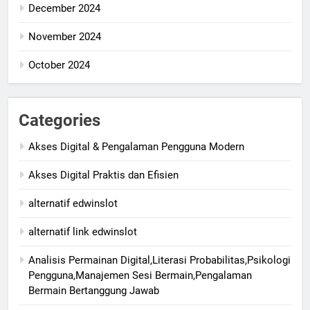
December 2024
November 2024
October 2024
Categories
Akses Digital & Pengalaman Pengguna Modern
Akses Digital Praktis dan Efisien
alternatif edwinslot
alternatif link edwinslot
Analisis Permainan Digital,Literasi Probabilitas,Psikologi
Pengguna,Manajemen Sesi Bermain,Pengalaman
Bermain Bertanggung Jawab