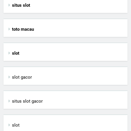
situs slot
toto macau
slot
slot gacor
situs slot gacor
slot