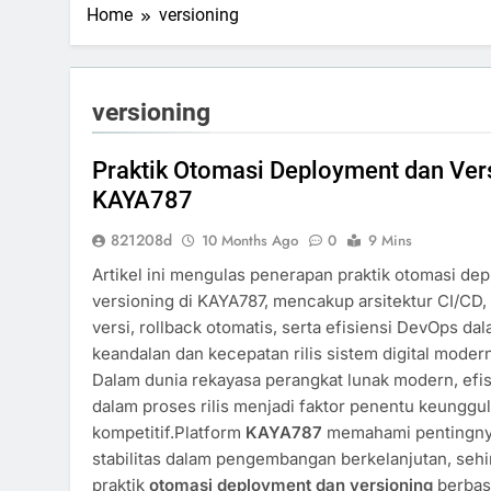
Home
versioning
versioning
Praktik Otomasi Deployment dan Vers
KAYA787
821208d
10 Months Ago
0
9 Mins
Artikel ini mengulas penerapan praktik otomasi de
versioning di KAYA787, mencakup arsitektur CI/CD,
versi, rollback otomatis, serta efisiensi DevOps d
keandalan dan kecepatan rilis sistem digital modern
Dalam dunia rekayasa perangkat lunak modern, efis
dalam proses rilis menjadi faktor penentu keunggu
kompetitif.Platform
KAYA787
memahami pentingny
stabilitas dalam pengembangan berkelanjutan, se
praktik
otomasi deployment dan versioning
berbas