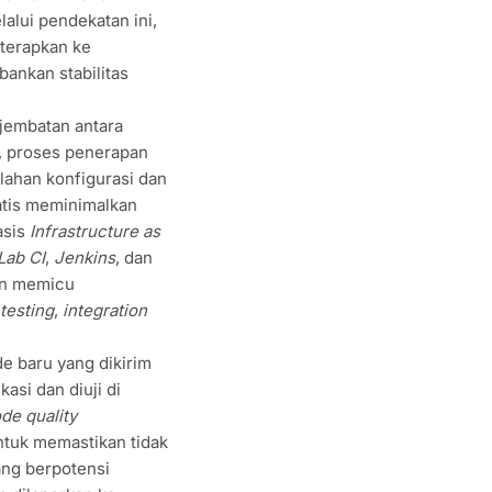
lalui pendekatan ini,
iterapkan ke
ankan stabilitas
jembatan antara
, proses penerapan
lahan konfigurasi dan
atis meminimalkan
asis
Infrastructure as
Lab CI
,
Jenkins
, dan
kan memicu
 testing
,
integration
de baru yang dikirim
kasi dan diuji di
de quality
tuk memastikan tidak
ang berpotensi