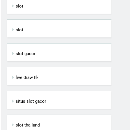
slot
slot
slot gacor
live draw hk
situs slot gacor
slot thailand