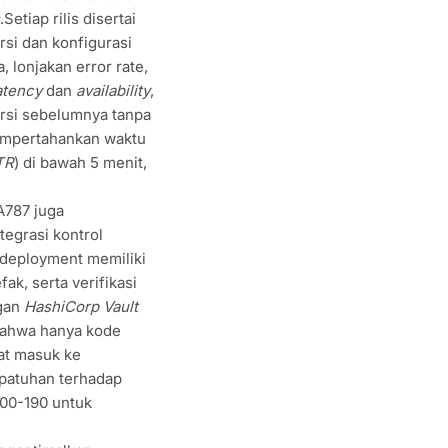
.Setiap rilis disertai
si dan konfigurasi
 lonjakan error rate,
atency
dan
availability
,
ersi sebelumnya tanpa
empertahankan waktu
TR
) di bawah 5 menit,
A787 juga
tegrasi kontrol
e deployment memiliki
fak, serta verifikasi
gan
HashiCorp Vault
bahwa hanya kode
at masuk ke
patuhan terhadap
800-190 untuk