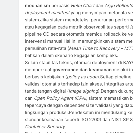
mechanism
berbasis
Helm Chart
dan
Argo Rollouts
deployment manifest
yang menyimpan metadata ver
sistem.Jika sistem mendeteksi penurunan performa,
atau kegagalan pada metrik observabilitas seperti
l
pipeline CD secara otomatis memicu rollback ke v
intervensi manual.Hal ini memungkinkan sistem m
pemulihan rata-rata (
Mean Time to Recovery – MT
bahkan dalam skenario kegagalan kompleks.
Selain stabilitas teknis, otomasi deployment di KAY
memperkuat
governance dan keamanan
melalui in
berbasis kebijakan (
policy as code
).Setiap pipelin
validasi otomatis terhadap izin akses, integritas arte
tanda tangan digital (
image signing
).Dengan dukun
dan
Open Policy Agent (OPA)
, sistem memastikan 
tepercaya dengan dependensi tervalidasi yang dap
lingkungan produksi.Pendekatan ini mendukung ke
standar keamanan seperti ISO 27001 dan NIST SP 
Container Security
.