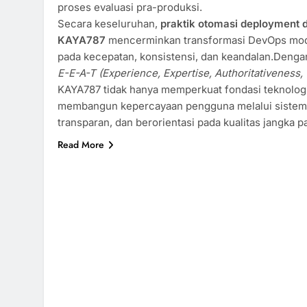
proses evaluasi pra-produksi.
Secara keseluruhan,
praktik otomasi deployment d
KAYA787
mencerminkan transformasi DevOps mod
pada kecepatan, konsistensi, dan keandalan.Denga
E-E-A-T (Experience, Expertise, Authoritativeness,
KAYA787 tidak hanya memperkuat fondasi teknologin
membangun kepercayaan pengguna melalui sistem r
transparan, dan berorientasi pada kualitas jangka p
Read More