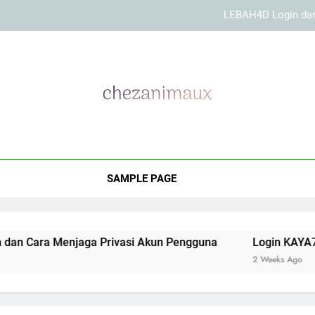
LEBAH4D Login dan
Login KAYA787 dan
KAYA787 Login dengan Proses Masuk 
EDWINSLOT Login dan Cara
z Animaux
LEBAH4D Login dan
ips Perawatan Hewan Dan Informasi Penting Untuk Hewan Pel
Login KAYA787 dan
SAMPLE PAGE
KAYA787 Login dengan Proses Masuk 
enjaga Privasi Akun Pengguna
Login KAYA787 dan Cara
2 Weeks Ago