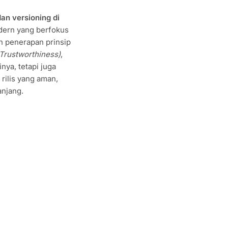
an versioning di
ern yang berfokus
n penerapan prinsip
 Trustworthiness)
,
ya, tetapi juga
ilis yang aman,
anjang.