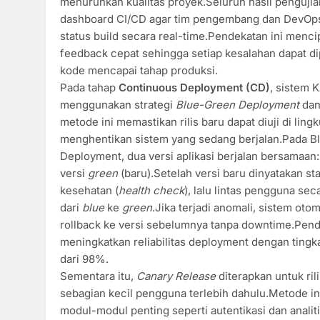
menurunkan kualitas proyek.Seluruh hasil pengujia
dashboard CI/CD agar tim pengembang dan DevOp
status build secara real-time.Pendekatan ini menci
feedback cepat sehingga setiap kesalahan dapat d
kode mencapai tahap produksi.
Pada tahap
Continuous Deployment (CD)
, sistem 
menggunakan strategi
Blue-Green Deployment
da
metode ini memastikan rilis baru dapat diuji di lin
menghentikan sistem yang sedang berjalan.Pada B
Deployment, dua versi aplikasi berjalan bersamaan:
versi
green
(baru).Setelah versi baru dinyatakan stab
kesehatan (
health check
), lalu lintas pengguna sec
dari
blue
ke
green
.Jika terjadi anomali, sistem oto
rollback ke versi sebelumnya tanpa downtime.Pende
meningkatkan reliabilitas deployment dengan tingka
dari 98%.
Sementara itu,
Canary Release
diterapkan untuk ril
sebagian kecil pengguna terlebih dahulu.Metode i
modul-modul penting seperti autentikasi dan analiti