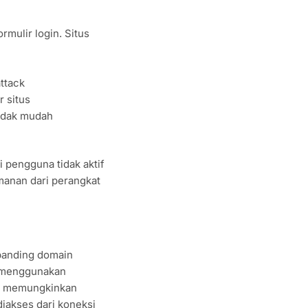
mulir login. Situs
ttack
 situs
tidak mudah
i pengguna tidak aktif
manan dari perangkat
ibanding domain
ga menggunakan
ini memungkinkan
diakses dari koneksi