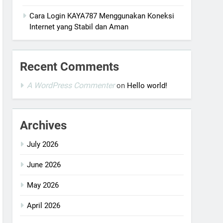
Cara Login KAYA787 Menggunakan Koneksi
Internet yang Stabil dan Aman
Recent Comments
A WordPress Commenter
on
Hello world!
Archives
July 2026
June 2026
May 2026
April 2026