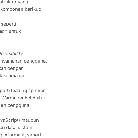
 struktur yang
 komponen berikut:
seperti
untuk
me"
e visibility
kenyamanan pengguna.
kan dengan
k keamanan.
perti loading spinner
 Warna tombol diatur
oleh pengguna.
JavaScript) maupun
n data, sistem
informatif, seperti