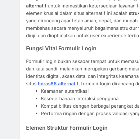
alternatif
untuk memastikan ketersediaan layanan tet
elemen krusial dalam situs alternatif ini adalah
stru
yang dirancang agar tetap aman, cepat, dan mudah d
membahas secara menyeluruh bagaimana struktur t
diuji, dan dioptimalkan untuk user experience terba
Fungsi Vital Formulir Login
Formulir login bukan sekadar tempat untuk mema
dan kata sandi, melainkan merupakan gerbang mas
identitas digital, akses data, dan integritas keama
situs
horas88 alternatif
, formulir login dirancang 
Keamanan autentikasi
Kesederhanaan interaksi pengguna
Kompatibilitas dengan berbagai perangkat d
Performa ringan dengan proses validasi yan
Elemen Struktur Formulir Login