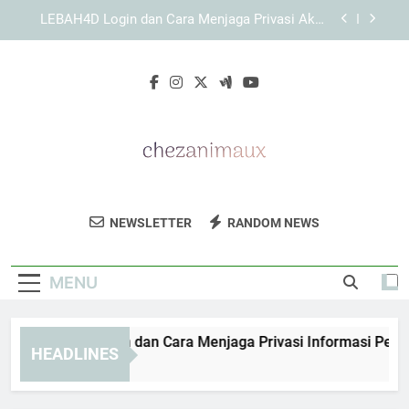
Skip
Login KAYA787 dan Cara Menjaga Privasi
to
Informasi Akun
content
KAYA787 Login dengan Proses Masuk yang
Sederhana bagi Pengguna Harian
EDWINSLOT Login dan Cara Menjaga Privasi
Informasi Pengguna
LEBAH4D Login dan Cara Menjaga Privasi Akun
Pengguna
Login KAYA787 dan Cara Menjaga Privasi
Informasi Akun
Chez Animaux
Temukan Tips Perawatan Hewan Dan
KAYA787 Login dengan Proses Masuk yang
NEWSLETTER
RANDOM NEWS
Sederhana bagi Pengguna Harian
Informasi Penting Untuk Hewan Peliharaan
Anda Di Chez Animaux.
MENU
WINSLOT Login dan Cara Menjaga Privasi Informasi Penggun
HEADLINES
Weeks Ago