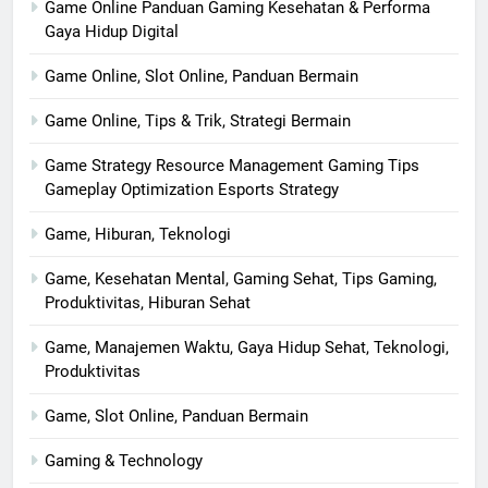
Game Online Panduan Gaming Kesehatan & Performa
Gaya Hidup Digital
Game Online, Slot Online, Panduan Bermain
Game Online, Tips & Trik, Strategi Bermain
Game Strategy Resource Management Gaming Tips
Gameplay Optimization Esports Strategy
Game, Hiburan, Teknologi
Game, Kesehatan Mental, Gaming Sehat, Tips Gaming,
Produktivitas, Hiburan Sehat
Game, Manajemen Waktu, Gaya Hidup Sehat, Teknologi,
Produktivitas
Game, Slot Online, Panduan Bermain
Gaming & Technology