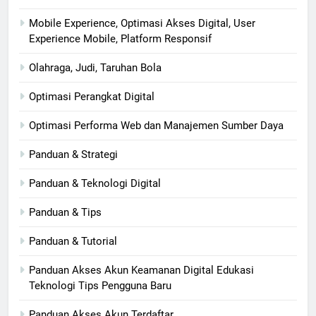
Mobile Experience, Optimasi Akses Digital, User
Experience Mobile, Platform Responsif
Olahraga, Judi, Taruhan Bola
Optimasi Perangkat Digital
Optimasi Performa Web dan Manajemen Sumber Daya
Panduan & Strategi
Panduan & Teknologi Digital
Panduan & Tips
Panduan & Tutorial
Panduan Akses Akun Keamanan Digital Edukasi
Teknologi Tips Pengguna Baru
Panduan Akses Akun Terdaftar