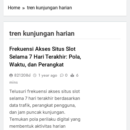
Home
tren kunjungan harian
tren kunjungan harian
Frekuensi Akses Situs Slot
Selama 7 Hari Terakhir: Pola,
Waktu, dan Perangkat
821208d
1 year ago
0
6
mins
Telusuri frekuensi akses situs slot
selama 7 hari terakhir berdasarkan
data trafik, perangkat pengguna,
dan jam puncak kunjungan.
Temukan pola perilaku digital yang
membentuk aktivitas harian