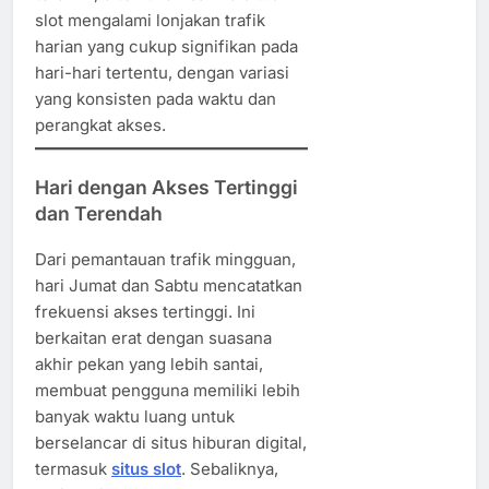
slot mengalami lonjakan trafik
harian yang cukup signifikan pada
hari-hari tertentu, dengan variasi
yang konsisten pada waktu dan
perangkat akses.
Hari dengan Akses Tertinggi
dan Terendah
Dari pemantauan trafik mingguan,
hari Jumat dan Sabtu mencatatkan
frekuensi akses tertinggi. Ini
berkaitan erat dengan suasana
akhir pekan yang lebih santai,
membuat pengguna memiliki lebih
banyak waktu luang untuk
berselancar di situs hiburan digital,
termasuk
situs slot
. Sebaliknya,