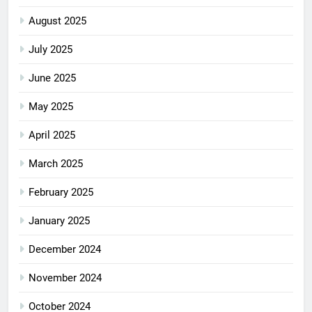
August 2025
July 2025
June 2025
May 2025
April 2025
March 2025
February 2025
January 2025
December 2024
November 2024
October 2024