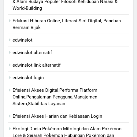
& Alam Budaya Populer Filosofi Kehidupan Narasi &
World-Building
Edukasi Hiburan Online, Literasi Slot Digital, Panduan
Bermain Bijak
edwinslot
edwinslot alternatif
edwinslot link alternatif
edwinslot login
Efisiensi Akses Digital,Performa Platform
Online,Pengalaman Pengguna,Manajemen
Sistem,Stabilitas Layanan
Efisiensi Akses Harian dan Kebiasaan Login
Ekologi Dunia Pokémon Mitologi dan Alam Pokémon
Lore & Sejarah Pokémon Hubungan Pokémon dan