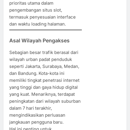
prioritas utama dalam
pengembangan situs slot,
termasuk penyesuaian interface
dan waktu loading halaman.
Asal Wilayah Pengakses
Sebagian besar trafik berasal dari
wilayah urban padat penduduk
seperti Jakarta, Surabaya, Medan,
dan Bandung. Kota-kota ini
memiliki tingkat penetrasi internet
yang tinggi dan gaya hidup digital
yang kuat. Menariknya, terdapat
peningkatan dari wilayah suburban
dalam 7 hari terakhir,
mengindikasikan perluasan
jangkauan pengguna baru.
Hal ini penting untuk