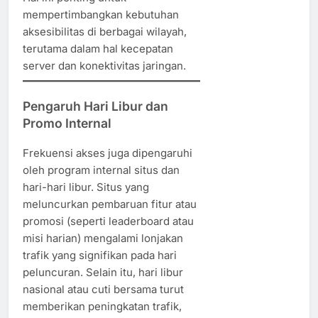
mempertimbangkan kebutuhan
aksesibilitas di berbagai wilayah,
terutama dalam hal kecepatan
server dan konektivitas jaringan.
Pengaruh Hari Libur dan
Promo Internal
Frekuensi akses juga dipengaruhi
oleh program internal situs dan
hari-hari libur. Situs yang
meluncurkan pembaruan fitur atau
promosi (seperti leaderboard atau
misi harian) mengalami lonjakan
trafik yang signifikan pada hari
peluncuran. Selain itu, hari libur
nasional atau cuti bersama turut
memberikan peningkatan trafik,