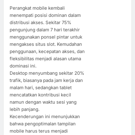
Perangkat mobile kembali
menempati posisi dominan dalam
distribusi akses. Sekitar 75%
pengunjung dalam 7 hari terakhir
menggunakan ponsel pintar untuk
mengakses situs slot. Kemudahan
penggunaan, kecepatan akses, dan
fleksibilitas menjadi alasan utama
dominasi ini.
Desktop menyumbang sekitar 20%
trafik, biasanya pada jam kerja dan
malam hari, sedangkan tablet
mencatatkan kontribusi kecil
namun dengan waktu sesi yang
lebih panjang.
Kecenderungan ini menunjukkan
bahwa pengoptimalan tampilan
mobile harus terus menjadi