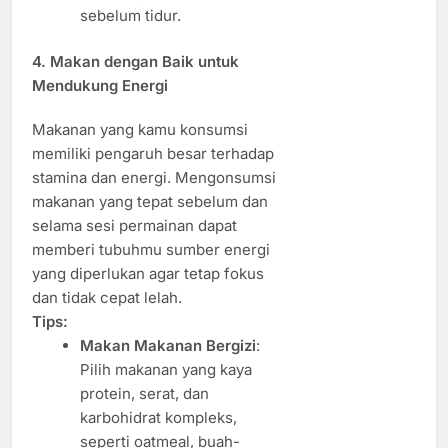
sebelum tidur.
4. Makan dengan Baik untuk
Mendukung Energi
Makanan yang kamu konsumsi
memiliki pengaruh besar terhadap
stamina dan energi. Mengonsumsi
makanan yang tepat sebelum dan
selama sesi permainan dapat
memberi tubuhmu sumber energi
yang diperlukan agar tetap fokus
dan tidak cepat lelah.
Tips:
Makan Makanan Bergizi
:
Pilih makanan yang kaya
protein, serat, dan
karbohidrat kompleks,
seperti oatmeal, buah-