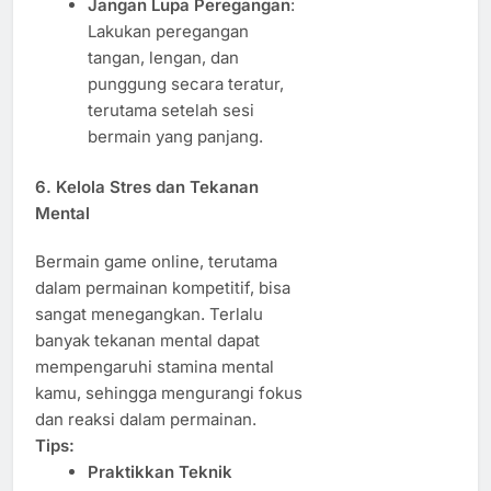
Jangan Lupa Peregangan
:
Lakukan peregangan
tangan, lengan, dan
punggung secara teratur,
terutama setelah sesi
bermain yang panjang.
6. Kelola Stres dan Tekanan
Mental
Bermain game online, terutama
dalam permainan kompetitif, bisa
sangat menegangkan. Terlalu
banyak tekanan mental dapat
mempengaruhi stamina mental
kamu, sehingga mengurangi fokus
dan reaksi dalam permainan.
Tips:
Praktikkan Teknik