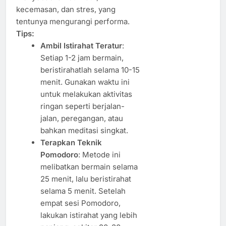
kecemasan, dan stres, yang
tentunya mengurangi performa.
Tips:
Ambil Istirahat Teratur
:
Setiap 1-2 jam bermain,
beristirahatlah selama 10-15
menit. Gunakan waktu ini
untuk melakukan aktivitas
ringan seperti berjalan-
jalan, peregangan, atau
bahkan meditasi singkat.
Terapkan Teknik
Pomodoro
: Metode ini
melibatkan bermain selama
25 menit, lalu beristirahat
selama 5 menit. Setelah
empat sesi Pomodoro,
lakukan istirahat yang lebih