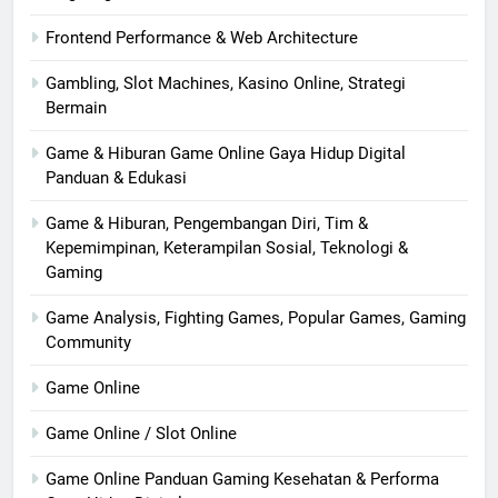
Frontend Performance & Web Architecture
Gambling, Slot Machines, Kasino Online, Strategi
Bermain
Game & Hiburan Game Online Gaya Hidup Digital
Panduan & Edukasi
Game & Hiburan, Pengembangan Diri, Tim &
Kepemimpinan, Keterampilan Sosial, Teknologi &
Gaming
Game Analysis, Fighting Games, Popular Games, Gaming
Community
Game Online
Game Online / Slot Online
Game Online Panduan Gaming Kesehatan & Performa