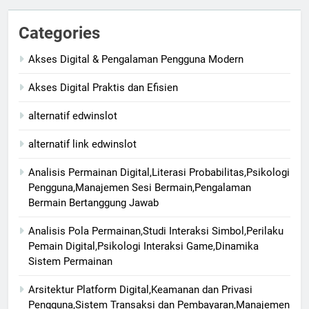
Categories
Akses Digital & Pengalaman Pengguna Modern
Akses Digital Praktis dan Efisien
alternatif edwinslot
alternatif link edwinslot
Analisis Permainan Digital,Literasi Probabilitas,Psikologi
Pengguna,Manajemen Sesi Bermain,Pengalaman
Bermain Bertanggung Jawab
Analisis Pola Permainan,Studi Interaksi Simbol,Perilaku
Pemain Digital,Psikologi Interaksi Game,Dinamika
Sistem Permainan
Arsitektur Platform Digital,Keamanan dan Privasi
Pengguna,Sistem Transaksi dan Pembayaran,Manajemen