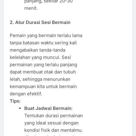
panjang, sekitar 20-30
menit.
2. Atur Durasi Sesi Bermain
Pemain yang bermain terlalu lama
tanpa batasan waktu sering kali
mengabaikan tanda-tanda
kelelahan yang muncul. Sesi
permainan yang terlalu panjang
dapat membuat otak dan tubuh
lelah, sehingga menurunkan
kemampuan kita untuk bermain
dengan efektif.
Tips:
Buat Jadwal Bermain
:
Tentukan durasi permainan
yang ideal sesuai dengan
kondisi fisik dan mentalmu.