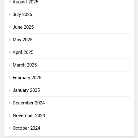
August 2025
July 2025
June 2025
May 2025
April 2025
March 2025
February 2025
January 2025
December 2024
November 2024
October 2024