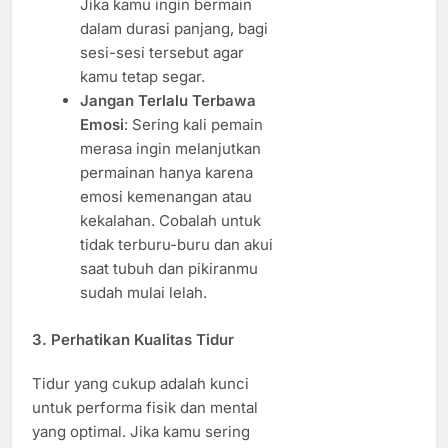
Jika kamu ingin bermain
dalam durasi panjang, bagi
sesi-sesi tersebut agar
kamu tetap segar.
Jangan Terlalu Terbawa
Emosi
: Sering kali pemain
merasa ingin melanjutkan
permainan hanya karena
emosi kemenangan atau
kekalahan. Cobalah untuk
tidak terburu-buru dan akui
saat tubuh dan pikiranmu
sudah mulai lelah.
3. Perhatikan Kualitas Tidur
Tidur yang cukup adalah kunci
untuk performa fisik dan mental
yang optimal. Jika kamu sering