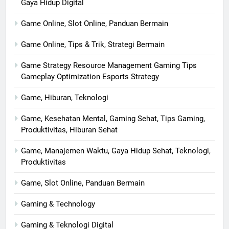
Gaya Hidup Digital
Game Online, Slot Online, Panduan Bermain
Game Online, Tips & Trik, Strategi Bermain
Game Strategy Resource Management Gaming Tips
Gameplay Optimization Esports Strategy
Game, Hiburan, Teknologi
Game, Kesehatan Mental, Gaming Sehat, Tips Gaming,
Produktivitas, Hiburan Sehat
Game, Manajemen Waktu, Gaya Hidup Sehat, Teknologi,
Produktivitas
Game, Slot Online, Panduan Bermain
Gaming & Technology
Gaming & Teknologi Digital