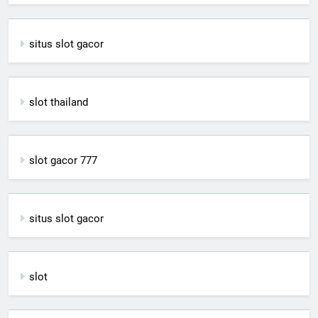
situs slot gacor
slot thailand
slot gacor 777
situs slot gacor
slot