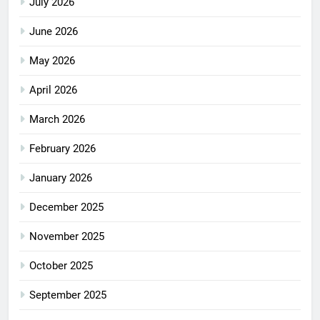
July 2026
June 2026
May 2026
April 2026
March 2026
February 2026
January 2026
December 2025
November 2025
October 2025
September 2025