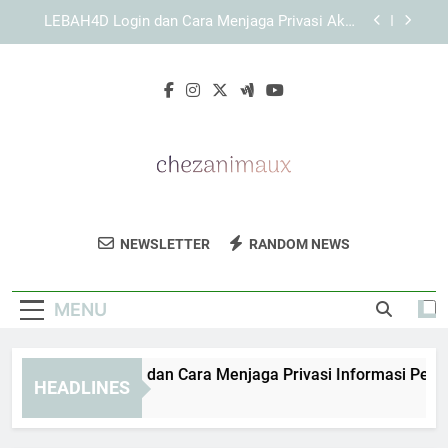
Skip
Login KAYA787 dan Cara Menjaga Privasi
to
Informasi Akun
content
KAYA787 Login dengan Proses Masuk yang
Sederhana bagi Pengguna Harian
EDWINSLOT Login dan Cara Menjaga Privasi
Informasi Pengguna
LEBAH4D Login dan Cara Menjaga Privasi Akun
Pengguna
Login KAYA787 dan Cara Menjaga Privasi
Informasi Akun
Chez Animaux
Temukan Tips Perawatan Hewan Dan
KAYA787 Login dengan Proses Masuk yang
NEWSLETTER
RANDOM NEWS
Sederhana bagi Pengguna Harian
Informasi Penting Untuk Hewan Peliharaan
Anda Di Chez Animaux.
MENU
WINSLOT Login dan Cara Menjaga Privasi Informasi Penggun
HEADLINES
Weeks Ago