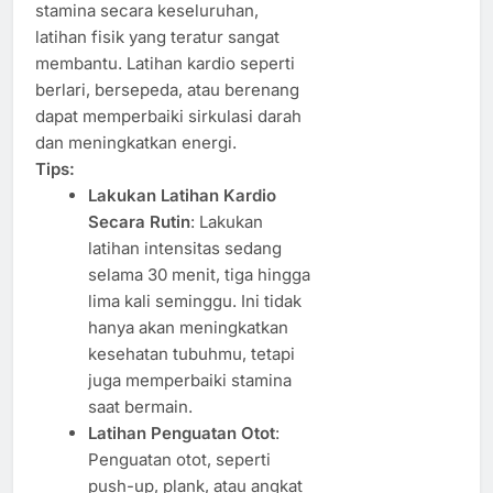
stamina secara keseluruhan,
latihan fisik yang teratur sangat
membantu. Latihan kardio seperti
berlari, bersepeda, atau berenang
dapat memperbaiki sirkulasi darah
dan meningkatkan energi.
Tips:
Lakukan Latihan Kardio
Secara Rutin
: Lakukan
latihan intensitas sedang
selama 30 menit, tiga hingga
lima kali seminggu. Ini tidak
hanya akan meningkatkan
kesehatan tubuhmu, tetapi
juga memperbaiki stamina
saat bermain.
Latihan Penguatan Otot
:
Penguatan otot, seperti
push-up, plank, atau angkat