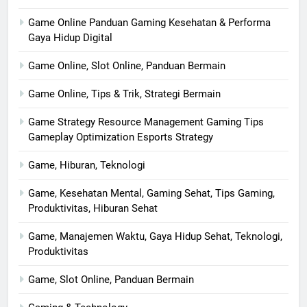
Game Online Panduan Gaming Kesehatan & Performa
Gaya Hidup Digital
Game Online, Slot Online, Panduan Bermain
Game Online, Tips & Trik, Strategi Bermain
Game Strategy Resource Management Gaming Tips
Gameplay Optimization Esports Strategy
Game, Hiburan, Teknologi
Game, Kesehatan Mental, Gaming Sehat, Tips Gaming,
Produktivitas, Hiburan Sehat
Game, Manajemen Waktu, Gaya Hidup Sehat, Teknologi,
Produktivitas
Game, Slot Online, Panduan Bermain