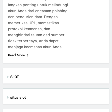
langkah penting untuk melindungi
akun Anda dari ancaman phishing
dan pencurian data. Dengan
memeriksa URL, memastikan
protokol keamanan, dan
menghindari tautan dari sumber
tidak terpercaya, Anda dapat
menjaga keamanan akun Anda.
Read More
SLOT
situs slot