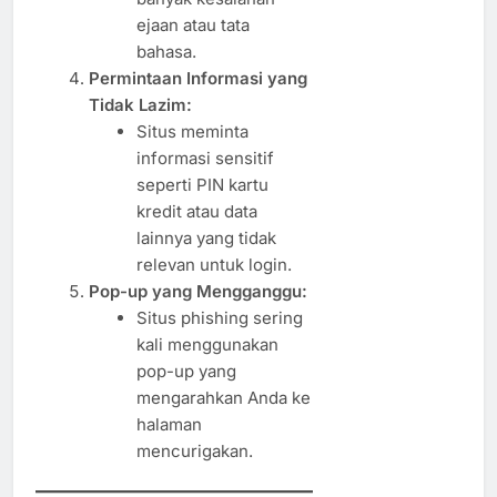
ejaan atau tata
bahasa.
Permintaan Informasi yang
Tidak Lazim:
Situs meminta
informasi sensitif
seperti PIN kartu
kredit atau data
lainnya yang tidak
relevan untuk login.
Pop-up yang Mengganggu:
Situs phishing sering
kali menggunakan
pop-up yang
mengarahkan Anda ke
halaman
mencurigakan.