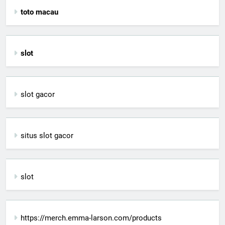
toto macau
slot
slot gacor
situs slot gacor
slot
https://merch.emma-larson.com/products