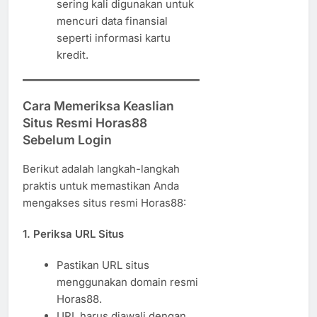
sering kali digunakan untuk
mencuri data finansial
seperti informasi kartu
kredit.
Cara Memeriksa Keaslian
Situs Resmi Horas88
Sebelum Login
Berikut adalah langkah-langkah
praktis untuk memastikan Anda
mengakses situs resmi Horas88:
1. Periksa URL Situs
Pastikan URL situs
menggunakan domain resmi
Horas88.
URL harus diawali dengan