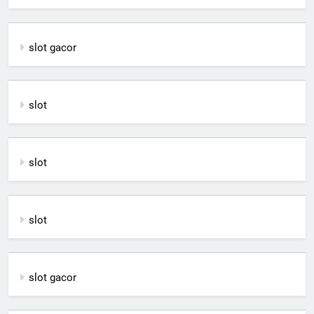
slot gacor
slot
slot
slot
slot gacor