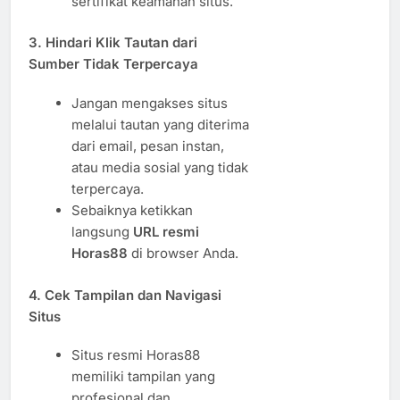
sertifikat keamanan situs.
3. Hindari Klik Tautan dari
Sumber Tidak Terpercaya
Jangan mengakses situs
melalui tautan yang diterima
dari email, pesan instan,
atau media sosial yang tidak
terpercaya.
Sebaiknya ketikkan
langsung
URL resmi
Horas88
di browser Anda.
4. Cek Tampilan dan Navigasi
Situs
Situs resmi Horas88
memiliki tampilan yang
profesional dan