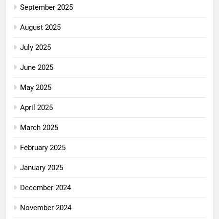
September 2025
August 2025
July 2025
June 2025
May 2025
April 2025
March 2025
February 2025
January 2025
December 2024
November 2024