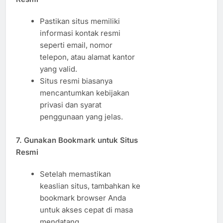
Pastikan situs memiliki
informasi kontak resmi
seperti email, nomor
telepon, atau alamat kantor
yang valid.
Situs resmi biasanya
mencantumkan kebijakan
privasi dan syarat
penggunaan yang jelas.
7. Gunakan Bookmark untuk Situs
Resmi
Setelah memastikan
keaslian situs, tambahkan ke
bookmark browser Anda
untuk akses cepat di masa
mendatang.