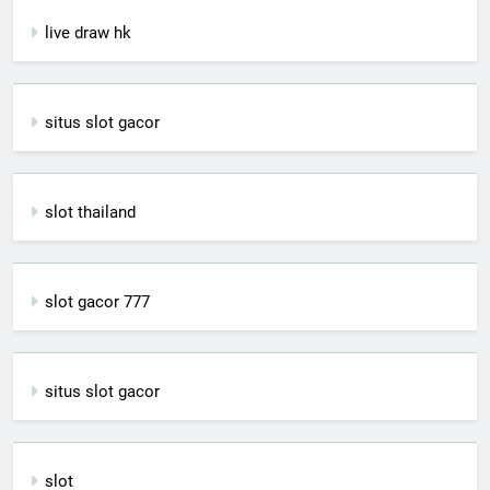
live draw hk
situs slot gacor
slot thailand
slot gacor 777
situs slot gacor
slot