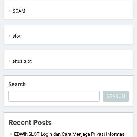
SCAM
slot
situs slot
Search
SEARCH
Recent Posts
EDWINSLOT Login dan Cara Menjaga Privasi Informasi