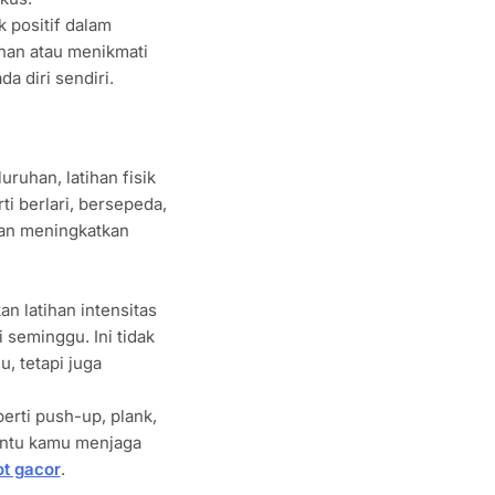
 positif dalam
ahan atau menikmati
a diri sendiri.
ruhan, latihan fisik
ti berlari, bersepeda,
dan meningkatkan
an latihan intensitas
 seminggu. Ini tidak
, tetapi juga
perti push-up, plank,
antu kamu menjaga
ot gacor
.