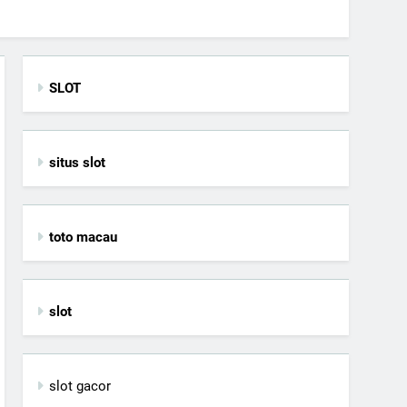
SLOT
situs slot
toto macau
slot
slot gacor