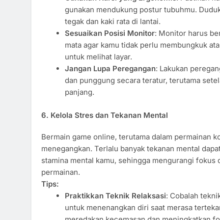
gunakan mendukung postur tubuhmu. Dudu
tegak dan kaki rata di lantai.
Sesuaikan Posisi Monitor
: Monitor harus be
mata agar kamu tidak perlu membungkuk at
untuk melihat layar.
Jangan Lupa Peregangan
: Lakukan peregan
dan punggung secara teratur, terutama sete
panjang.
6. Kelola Stres dan Tekanan Mental
Bermain game online, terutama dalam permainan kom
menegangkan. Terlalu banyak tekanan mental dap
stamina mental kamu, sehingga mengurangi fokus 
permainan.
Tips:
Praktikkan Teknik Relaksasi
: Cobalah tekn
untuk menenangkan diri saat merasa terteka
meredakan kecemasan dan meningkatkan fo