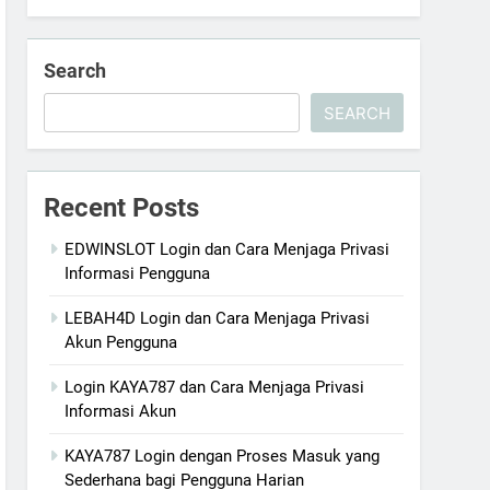
Search
SEARCH
Recent Posts
EDWINSLOT Login dan Cara Menjaga Privasi
Informasi Pengguna
LEBAH4D Login dan Cara Menjaga Privasi
Akun Pengguna
Login KAYA787 dan Cara Menjaga Privasi
Informasi Akun
KAYA787 Login dengan Proses Masuk yang
Sederhana bagi Pengguna Harian