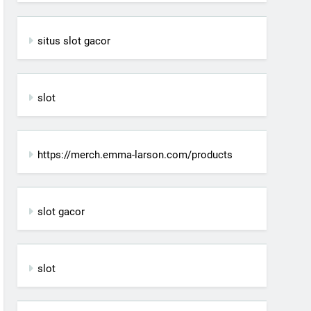
situs slot gacor
slot
https://merch.emma-larson.com/products
slot gacor
slot