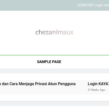
LEBAH4D Login dan
Login KAYA787 dan
KAYA787 Login dengan Proses Masuk 
EDWINSLOT Login dan Cara
z Animaux
LEBAH4D Login dan
ips Perawatan Hewan Dan Informasi Penting Untuk Hewan Pel
Login KAYA787 dan
SAMPLE PAGE
KAYA787 Login dengan Proses Masuk 
enjaga Privasi Akun Pengguna
Login KAYA787 dan Cara
2 Weeks Ago