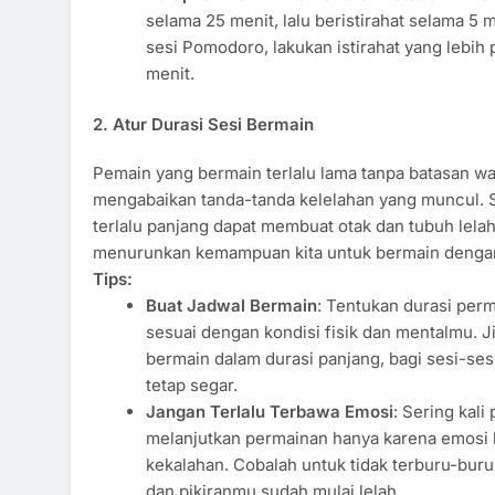
selama 25 menit, lalu beristirahat selama 5 
sesi Pomodoro, lakukan istirahat yang lebih 
menit.
2. Atur Durasi Sesi Bermain
Pemain yang bermain terlalu lama tanpa batasan wak
mengabaikan tanda-tanda kelelahan yang muncul. 
terlalu panjang dapat membuat otak dan tubuh lela
menurunkan kemampuan kita untuk bermain dengan 
Tips:
Buat Jadwal Bermain
: Tentukan durasi perm
sesuai dengan kondisi fisik dan mentalmu. J
bermain dalam durasi panjang, bagi sesi-ses
tetap segar.
Jangan Terlalu Terbawa Emosi
: Sering kali
melanjutkan permainan hanya karena emosi
kekalahan. Cobalah untuk tidak terburu-buru
dan pikiranmu sudah mulai lelah.