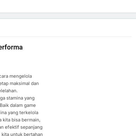
erforma
 cara mengelola
etap maksimal dan
lelahan.
aga stamina yang
. Baik dalam game
mina yang terkelola
kita bisa bermain,
an efektif sepanjang
kita untuk bertahan