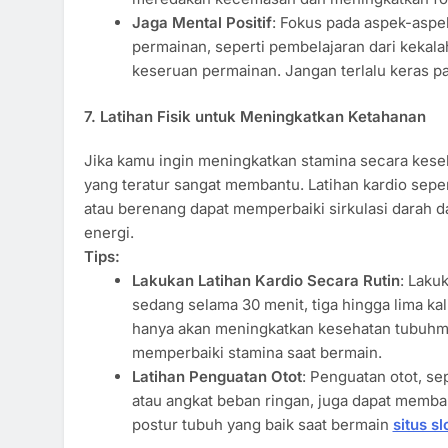
Jaga Mental Positif
: Fokus pada aspek-aspek
permainan, seperti pembelajaran dari kekal
keseruan permainan. Jangan terlalu keras pad
7. Latihan Fisik untuk Meningkatkan Ketahanan
Jika kamu ingin meningkatkan stamina secara keselu
yang teratur sangat membantu. Latihan kardio seper
atau berenang dapat memperbaiki sirkulasi darah 
energi.
Tips:
Lakukan Latihan Kardio Secara Rutin
: Lakuk
sedang selama 30 menit, tiga hingga lima kali
hanya akan meningkatkan kesehatan tubuhmu
memperbaiki stamina saat bermain.
Latihan Penguatan Otot
: Penguatan otot, se
atau angkat beban ringan, juga dapat memb
postur tubuh yang baik saat bermain
situs sl