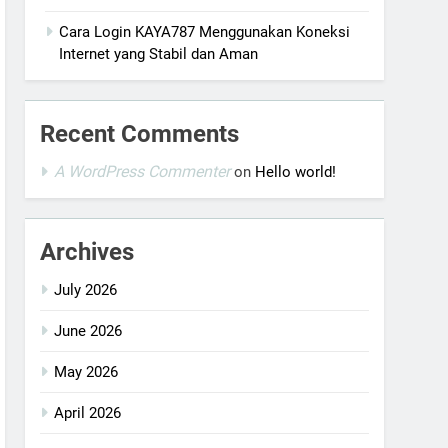
Cara Login KAYA787 Menggunakan Koneksi
Internet yang Stabil dan Aman
Recent Comments
A WordPress Commenter
on
Hello world!
Archives
July 2026
June 2026
May 2026
April 2026