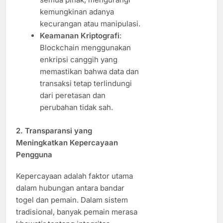
kemungkinan adanya
kecurangan atau manipulasi.
Keamanan Kriptografi
:
Blockchain menggunakan
enkripsi canggih yang
memastikan bahwa data dan
transaksi tetap terlindungi
dari peretasan dan
perubahan tidak sah.
2.
Transparansi yang
Meningkatkan Kepercayaan
Pengguna
Kepercayaan adalah faktor utama
dalam hubungan antara bandar
togel dan pemain. Dalam sistem
tradisional, banyak pemain merasa