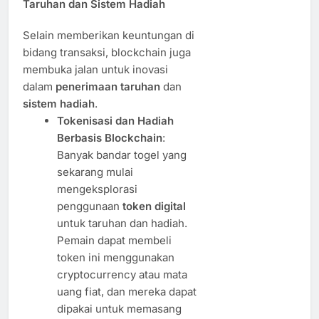
Taruhan dan Sistem Hadiah
Selain memberikan keuntungan di
bidang transaksi, blockchain juga
membuka jalan untuk inovasi
dalam
penerimaan taruhan
dan
sistem hadiah
.
Tokenisasi dan Hadiah
Berbasis Blockchain
:
Banyak bandar togel yang
sekarang mulai
mengeksplorasi
penggunaan
token digital
untuk taruhan dan hadiah.
Pemain dapat membeli
token ini menggunakan
cryptocurrency atau mata
uang fiat, dan mereka dapat
dipakai untuk memasang