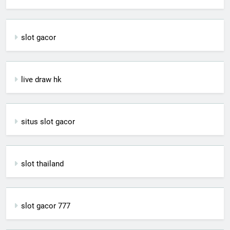
slot gacor
live draw hk
situs slot gacor
slot thailand
slot gacor 777