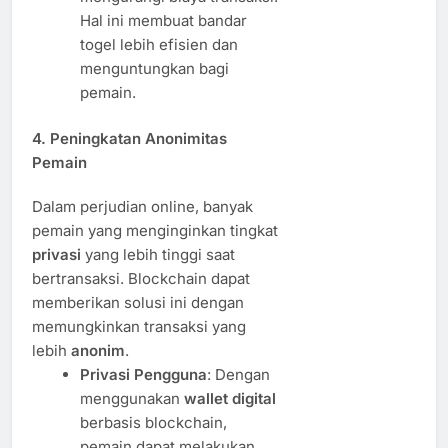
Hal ini membuat bandar
togel lebih efisien dan
menguntungkan bagi
pemain.
4.
Peningkatan Anonimitas
Pemain
Dalam perjudian online, banyak
pemain yang menginginkan tingkat
privasi
yang lebih tinggi saat
bertransaksi. Blockchain dapat
memberikan solusi ini dengan
memungkinkan transaksi yang
lebih
anonim
.
Privasi Pengguna
: Dengan
menggunakan
wallet digital
berbasis blockchain,
pemain dapat melakukan