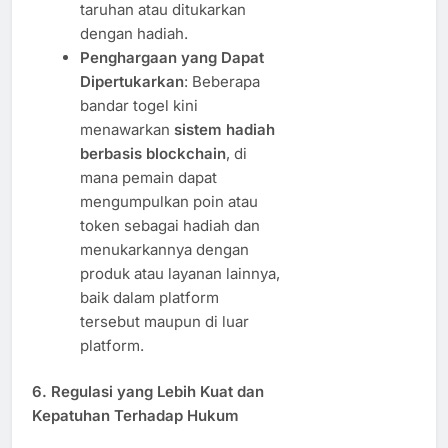
taruhan atau ditukarkan
dengan hadiah.
Penghargaan yang Dapat
Dipertukarkan
: Beberapa
bandar togel kini
menawarkan
sistem hadiah
berbasis blockchain
, di
mana pemain dapat
mengumpulkan poin atau
token sebagai hadiah dan
menukarkannya dengan
produk atau layanan lainnya,
baik dalam platform
tersebut maupun di luar
platform.
6.
Regulasi yang Lebih Kuat dan
Kepatuhan Terhadap Hukum