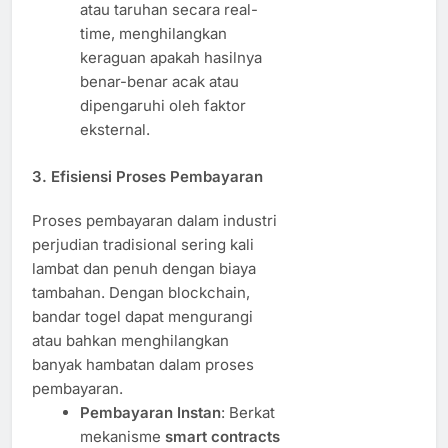
atau taruhan secara real-
time, menghilangkan
keraguan apakah hasilnya
benar-benar acak atau
dipengaruhi oleh faktor
eksternal.
3.
Efisiensi Proses Pembayaran
Proses pembayaran dalam industri
perjudian tradisional sering kali
lambat dan penuh dengan biaya
tambahan. Dengan blockchain,
bandar togel dapat mengurangi
atau bahkan menghilangkan
banyak hambatan dalam proses
pembayaran.
Pembayaran Instan
: Berkat
mekanisme
smart contracts