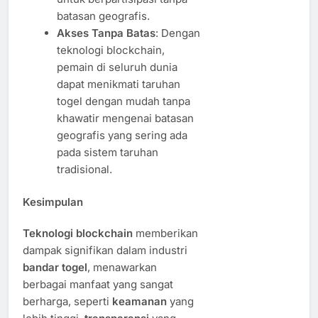
batasan geografis.
Akses Tanpa Batas
: Dengan
teknologi blockchain,
pemain di seluruh dunia
dapat menikmati taruhan
togel dengan mudah tanpa
khawatir mengenai batasan
geografis yang sering ada
pada sistem taruhan
tradisional.
Kesimpulan
Teknologi blockchain
memberikan
dampak signifikan dalam industri
bandar togel
, menawarkan
berbagai manfaat yang sangat
berharga, seperti
keamanan
yang