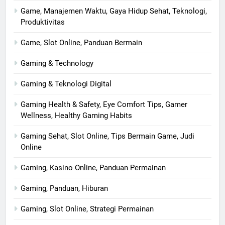
Game, Manajemen Waktu, Gaya Hidup Sehat, Teknologi,
Produktivitas
Game, Slot Online, Panduan Bermain
Gaming & Technology
Gaming & Teknologi Digital
Gaming Health & Safety, Eye Comfort Tips, Gamer
Wellness, Healthy Gaming Habits
Gaming Sehat, Slot Online, Tips Bermain Game, Judi
Online
Gaming, Kasino Online, Panduan Permainan
Gaming, Panduan, Hiburan
Gaming, Slot Online, Strategi Permainan