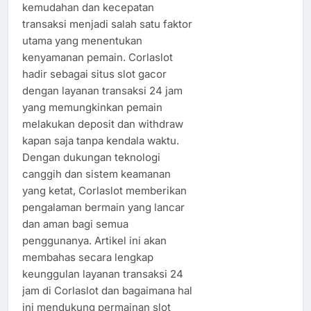
kemudahan dan kecepatan
transaksi menjadi salah satu faktor
utama yang menentukan
kenyamanan pemain. Corlaslot
hadir sebagai situs slot gacor
dengan layanan transaksi 24 jam
yang memungkinkan pemain
melakukan deposit dan withdraw
kapan saja tanpa kendala waktu.
Dengan dukungan teknologi
canggih dan sistem keamanan
yang ketat, Corlaslot memberikan
pengalaman bermain yang lancar
dan aman bagi semua
penggunanya. Artikel ini akan
membahas secara lengkap
keunggulan layanan transaksi 24
jam di Corlaslot dan bagaimana hal
ini mendukung permainan slot