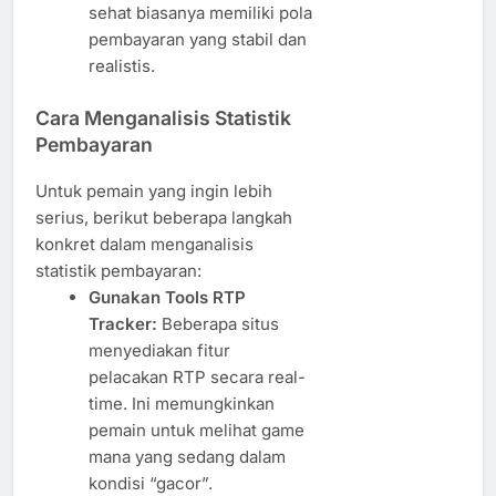
sehat biasanya memiliki pola
pembayaran yang stabil dan
realistis.
Cara Menganalisis Statistik
Pembayaran
Untuk pemain yang ingin lebih
serius, berikut beberapa langkah
konkret dalam menganalisis
statistik pembayaran:
Gunakan Tools RTP
Tracker:
Beberapa situs
menyediakan fitur
pelacakan RTP secara real-
time. Ini memungkinkan
pemain untuk melihat game
mana yang sedang dalam
kondisi “gacor”.