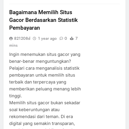
Bagaimana Memilih Situs
Gacor Berdasarkan Statistik
Pembayaran
821208d
1 year ago
0
7
mins
Ingin menemukan situs gacor yang
benar-benar menguntungkan?
Pelajari cara menganalisis statistik
pembayaran untuk memilih situs
terbaik dan terpercaya yang
memberikan peluang menang lebih
tinggi.
Memilih situs gacor bukan sekadar
soal keberuntungan atau
rekomendasi dari teman. Di era
digital yang semakin transparan,