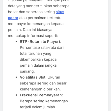
data yang mencerminkan seberapa
besar dan seberapa sering
situs
gacor
atau permainan tertentu
membayar kemenangan kepada
pemain. Data ini biasanya
mencakup informasi seperti:
RTP (Return to Player):
Persentase rata-rata dari
total taruhan yang
dikembalikan kepada
pemain dalam jangka
panjang.
Volatilitas Slot:
Ukuran
seberapa sering dan besar
kemenangan diberikan.
Frekuensi Pembayaran:
Berapa sering kemenangan
terjadi dalam jumlah