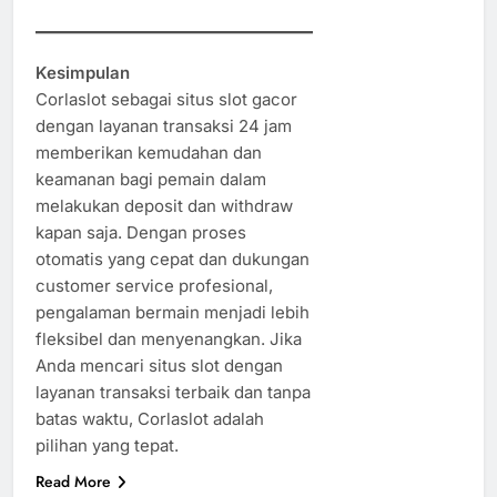
Kesimpulan
Corlaslot sebagai situs slot gacor
dengan layanan transaksi 24 jam
memberikan kemudahan dan
keamanan bagi pemain dalam
melakukan deposit dan withdraw
kapan saja. Dengan proses
otomatis yang cepat dan dukungan
customer service profesional,
pengalaman bermain menjadi lebih
fleksibel dan menyenangkan. Jika
Anda mencari situs slot dengan
layanan transaksi terbaik dan tanpa
batas waktu, Corlaslot adalah
pilihan yang tepat.
Read More