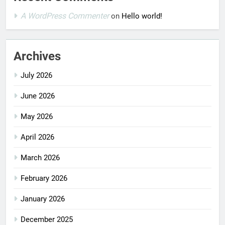
A WordPress Commenter
on
Hello world!
Archives
July 2026
June 2026
May 2026
April 2026
March 2026
February 2026
January 2026
December 2025