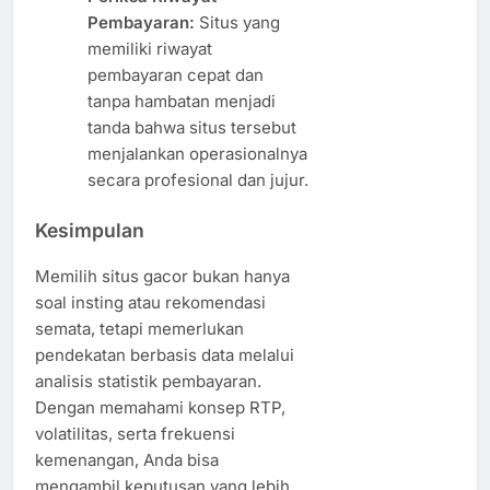
Pembayaran:
Situs yang
memiliki riwayat
pembayaran cepat dan
tanpa hambatan menjadi
tanda bahwa situs tersebut
menjalankan operasionalnya
secara profesional dan jujur.
Kesimpulan
Memilih situs gacor bukan hanya
soal insting atau rekomendasi
semata, tetapi memerlukan
pendekatan berbasis data melalui
analisis statistik pembayaran.
Dengan memahami konsep RTP,
volatilitas, serta frekuensi
kemenangan, Anda bisa
mengambil keputusan yang lebih