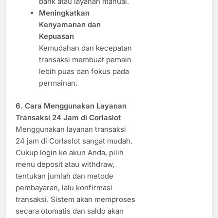
bank atau layanan manual.
Meningkatkan
Kenyamanan dan
Kepuasan
Kemudahan dan kecepatan
transaksi membuat pemain
lebih puas dan fokus pada
permainan.
6. Cara Menggunakan Layanan
Transaksi 24 Jam di Corlaslot
Menggunakan layanan transaksi
24 jam di Corlaslot sangat mudah.
Cukup login ke akun Anda, pilih
menu deposit atau withdraw,
tentukan jumlah dan metode
pembayaran, lalu konfirmasi
transaksi. Sistem akan memproses
secara otomatis dan saldo akan