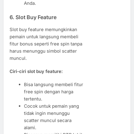
Anda.
6. Slot Buy Feature
Slot buy feature memungkinkan
pemain untuk langsung membeli
fitur bonus seperti free spin tanpa
harus menunggu simbol scatter
muncul.
Ciri-ciri slot buy feature:
Bisa langsung membeli fitur
free spin dengan harga
tertentu.
Cocok untuk pemain yang
tidak ingin menunggu
scatter muncul secara
alami.