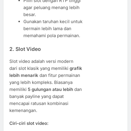
Pilih slot dengan RTP tinggi
agar peluang menang lebih
besar.
Gunakan taruhan kecil untuk
bermain lebih lama dan
memahami pola permainan.
2. Slot Video
Slot video adalah versi modern
dari slot klasik yang memiliki
grafik
lebih menarik
dan fitur permainan
yang lebih kompleks. Biasanya
memiliki
5 gulungan atau lebih
dan
banyak payline yang dapat
mencapai ratusan kombinasi
kemenangan.
Ciri-ciri slot video: