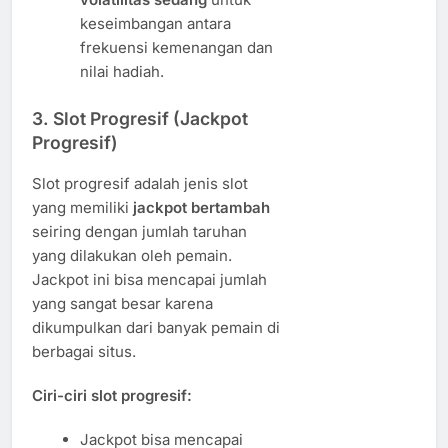
keseimbangan antara
frekuensi kemenangan dan
nilai hadiah.
3. Slot Progresif (Jackpot
Progresif)
Slot progresif adalah jenis slot
yang memiliki
jackpot bertambah
seiring dengan jumlah taruhan
yang dilakukan oleh pemain.
Jackpot ini bisa mencapai jumlah
yang sangat besar karena
dikumpulkan dari banyak pemain di
berbagai situs.
Ciri-ciri slot progresif:
Jackpot bisa mencapai