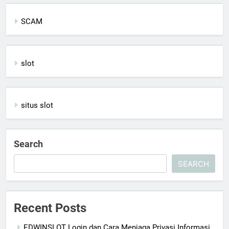
SCAM
slot
situs slot
Search
SEARCH
Recent Posts
EDWINSLOT Login dan Cara Menjaga Privasi Informasi