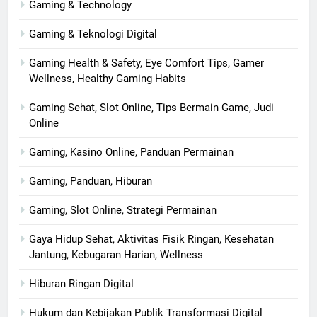
Gaming & Technology
Gaming & Teknologi Digital
Gaming Health & Safety, Eye Comfort Tips, Gamer
Wellness, Healthy Gaming Habits
Gaming Sehat, Slot Online, Tips Bermain Game, Judi
Online
Gaming, Kasino Online, Panduan Permainan
Gaming, Panduan, Hiburan
Gaming, Slot Online, Strategi Permainan
Gaya Hidup Sehat, Aktivitas Fisik Ringan, Kesehatan
Jantung, Kebugaran Harian, Wellness
Hiburan Ringan Digital
Hukum dan Kebijakan Publik Transformasi Digital