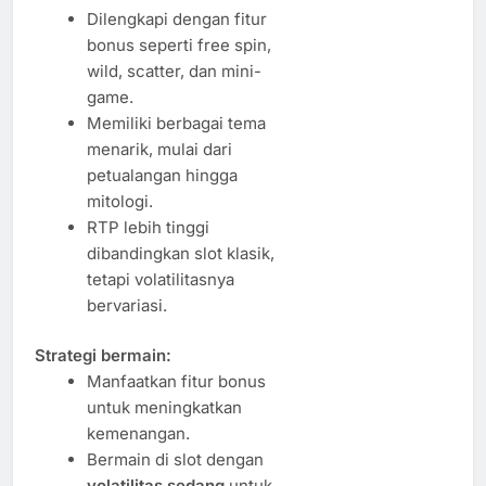
Dilengkapi dengan fitur
bonus seperti free spin,
wild, scatter, dan mini-
game.
Memiliki berbagai tema
menarik, mulai dari
petualangan hingga
mitologi.
RTP lebih tinggi
dibandingkan slot klasik,
tetapi volatilitasnya
bervariasi.
Strategi bermain:
Manfaatkan fitur bonus
untuk meningkatkan
kemenangan.
Bermain di slot dengan
volatilitas sedang
untuk