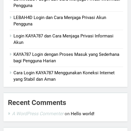
Pengguna
LEBAH4D Login dan Cara Menjaga Privasi Akun
Pengguna
Login KAYA787 dan Cara Menjaga Privasi Informasi
Akun
KAYA787 Login dengan Proses Masuk yang Sederhana
bagi Pengguna Harian
Cara Login KAYA787 Menggunakan Koneksi Internet
yang Stabil dan Aman
Recent Comments
A WordPress Commenter
on
Hello world!