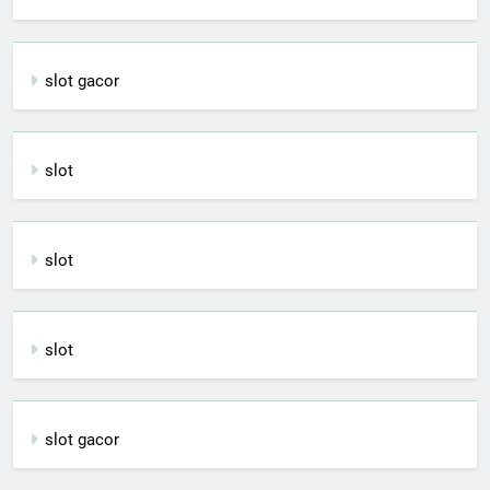
slot gacor
slot
slot
slot
slot gacor