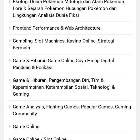
Ekologi Dunia Pokémon Mitologi dan Alam Pokémon
Lore & Sejarah Pokémon Hubungan Pokémon dan
Lingkungan Analisis Dunia Fiksi
Frontend Performance & Web Architecture
Gambling, Slot Machines, Kasino Online, Strategi
Bermain
Game & Hiburan Game Online Gaya Hidup Digital
Panduan & Edukasi
Game & Hiburan, Pengembangan Diri, Tim &
Kepemimpinan, Keterampilan Sosial, Teknologi &
Gaming
Game Analysis, Fighting Games, Popular Games, Gaming
Community
Game Online
Game Online / Slot Online