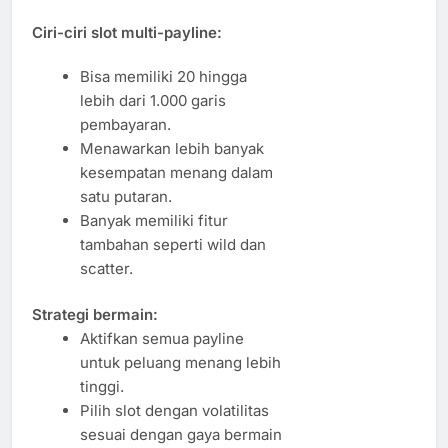
Ciri-ciri slot multi-payline:
Bisa memiliki 20 hingga
lebih dari 1.000 garis
pembayaran.
Menawarkan lebih banyak
kesempatan menang dalam
satu putaran.
Banyak memiliki fitur
tambahan seperti wild dan
scatter.
Strategi bermain:
Aktifkan semua payline
untuk peluang menang lebih
tinggi.
Pilih slot dengan volatilitas
sesuai dengan gaya bermain