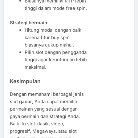
Biasanya memiliki RTP lebih
tinggi dalam mode free spin.
Strategi bermain:
Hitung modal dengan baik
karena fitur buy spin
biasanya cukup mahal.
Pilih slot dengan pengganda
tinggi agar keuntungan lebih
maksimal.
Kesimpulan
Dengan memahami berbagai jenis
slot gacor
, Anda dapat memilih
permainan yang sesuai dengan
gaya bermain dan strategi Anda.
Baik itu slot klasik, video,
progresif, Megaways, atau slot