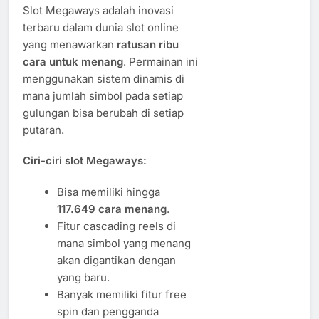
Slot Megaways adalah inovasi
terbaru dalam dunia slot online
yang menawarkan
ratusan ribu
cara untuk menang
. Permainan ini
menggunakan sistem dinamis di
mana jumlah simbol pada setiap
gulungan bisa berubah di setiap
putaran.
Ciri-ciri slot Megaways:
Bisa memiliki hingga
117.649 cara menang
.
Fitur cascading reels di
mana simbol yang menang
akan digantikan dengan
yang baru.
Banyak memiliki fitur free
spin dan pengganda