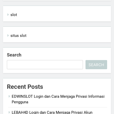
slot
situs slot
Search
SEARCH
Recent Posts
EDWINSLOT Login dan Cara Menjaga Privasi Informasi
Pengguna
LEBAH4D Login dan Cara Menjaga Privasi Akun