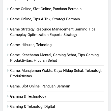
Game Online, Slot Online, Panduan Bermain
Game Online, Tips & Trik, Strategi Bermain
Game Strategy Resource Management Gaming Tips
Gameplay Optimization Esports Strategy
Game, Hiburan, Teknologi
Game, Kesehatan Mental, Gaming Sehat, Tips Gaming,
Produktivitas, Hiburan Sehat
Game, Manajemen Waktu, Gaya Hidup Sehat, Teknologi,
Produktivitas
Game, Slot Online, Panduan Bermain
Gaming & Technology
Gaming & Teknologi Digital