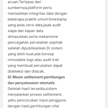
acuan.Terlepas dari
sumbernya,platform perlu
memastikan integritas data dengan
beberapa praktik umum:timestamp
yang jelas,versi data,jejak audit
siapa dan kapan data
dimasukkan,serta mekanisme
pencegahan perubahan sepihak
setelah dipublikasikan.Di sistem
yang lebih kuat,ada konsep
immutable logs atau audit trail
yang membuat perubahan dapat
dideteksi dan dilacak.
6) Mesin settlement:perhitungan
dan penyelesaian otomatis
Setelah hasil tersedia,sistem
menjalankan proses settlement,
yaitu pencocokan input pengguna
dengan hasil,perhitungan nilai