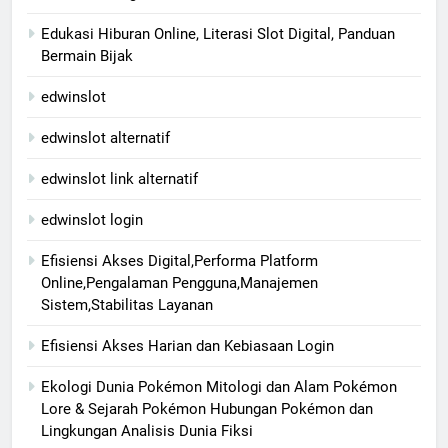
Edukasi Hiburan Online, Literasi Slot Digital, Panduan
Bermain Bijak
edwinslot
edwinslot alternatif
edwinslot link alternatif
edwinslot login
Efisiensi Akses Digital,Performa Platform
Online,Pengalaman Pengguna,Manajemen
Sistem,Stabilitas Layanan
Efisiensi Akses Harian dan Kebiasaan Login
Ekologi Dunia Pokémon Mitologi dan Alam Pokémon
Lore & Sejarah Pokémon Hubungan Pokémon dan
Lingkungan Analisis Dunia Fiksi