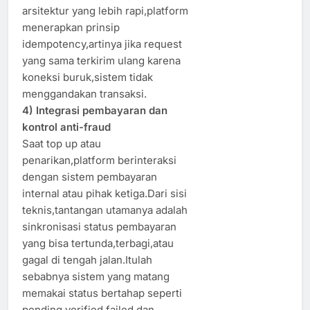
arsitektur yang lebih rapi,platform
menerapkan prinsip
idempotency,artinya jika request
yang sama terkirim ulang karena
koneksi buruk,sistem tidak
menggandakan transaksi.
4) Integrasi pembayaran dan
kontrol anti-fraud
Saat top up atau
penarikan,platform berinteraksi
dengan sistem pembayaran
internal atau pihak ketiga.Dari sisi
teknis,tantangan utamanya adalah
sinkronisasi status pembayaran
yang bisa tertunda,terbagi,atau
gagal di tengah jalan.Itulah
sebabnya sistem yang matang
memakai status bertahap seperti
pending,verified,failed,dan