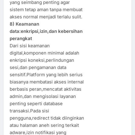
yang seimbang penting agar
sistem tetap aman tanpa membuat
akses normal menjadi terlalu sulit.
8) Keamanan
data:enkripsi,izin,dan kebersihan
perangkat
Dari sisi keamanan
digital,komponen minimal adalah
enkripsi koneksi,perlindungan
sesi,dan pengamanan data
sensitif.Platform yang lebih serius
biasanya membatasi akses internal
berbasis peran,mencatat aktivitas
admin,dan mengisolasi layanan
penting seperti database
transaksi.Pada sisi
pengguna,redirect tidak diinginkan
atau halaman aneh sering terkait
adware,izin notifikasi yang