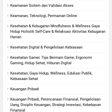
Keamanan Sistem dan Validasi Akses
Keamanan, Teknologi, Permainan Online
Kesehatan & Kebugaran Mindfulness & Wellness Gaya
Hidup Holistik Self-Care & Relaksasi Aktivitas Kebugaran
Harian
Kesehatan Digital & Pengelolaan Kebiasaan
Kesehatan Gamer, Tips Bermain Game, Ergonomi
Gaming, Hidup Sehat, Hiburan Digital
Kesehatan, Gaya Hidup, Wellness, Edukasi Publik,
Kebiasaan Sehat
Keuangan Pribadi
Keuangan Pribadi, Perencanaan Finansial, Pengelolaan
Uang, Disiplin Keuangan, Strategi Investasi, Kebebasan
Finansial