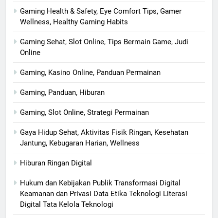
Gaming Health & Safety, Eye Comfort Tips, Gamer
Wellness, Healthy Gaming Habits
Gaming Sehat, Slot Online, Tips Bermain Game, Judi
Online
Gaming, Kasino Online, Panduan Permainan
Gaming, Panduan, Hiburan
Gaming, Slot Online, Strategi Permainan
Gaya Hidup Sehat, Aktivitas Fisik Ringan, Kesehatan
Jantung, Kebugaran Harian, Wellness
Hiburan Ringan Digital
Hukum dan Kebijakan Publik Transformasi Digital
Keamanan dan Privasi Data Etika Teknologi Literasi
Digital Tata Kelola Teknologi