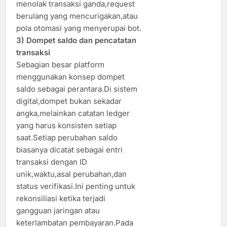
menolak transaksi ganda,request
berulang yang mencurigakan,atau
pola otomasi yang menyerupai bot.
3) Dompet saldo dan pencatatan
transaksi
Sebagian besar platform
menggunakan konsep dompet
saldo sebagai perantara.Di sistem
digital,dompet bukan sekadar
angka,melainkan catatan ledger
yang harus konsisten setiap
saat.Setiap perubahan saldo
biasanya dicatat sebagai entri
transaksi dengan ID
unik,waktu,asal perubahan,dan
status verifikasi.Ini penting untuk
rekonsiliasi ketika terjadi
gangguan jaringan atau
keterlambatan pembayaran.Pada