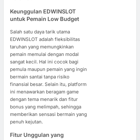
Keunggulan EDWINSLOT
untuk Pemain Low Budget
Salah satu daya tarik utama
EDWINSLOT adalah fleksibilitas
taruhan yang memungkinkan
pemain memulai dengan modal
sangat kecil. Hal ini cocok bagi
pemula maupun pemain yang ingin
bermain santai tanpa risiko
finansial besar. Selain itu, platform
ini menawarkan beragam game
dengan tema menarik dan fitur
bonus yang melimpah, sehingga
memberikan sensasi bermain yang
penuh kejutan.
Fitur Unggulan yang