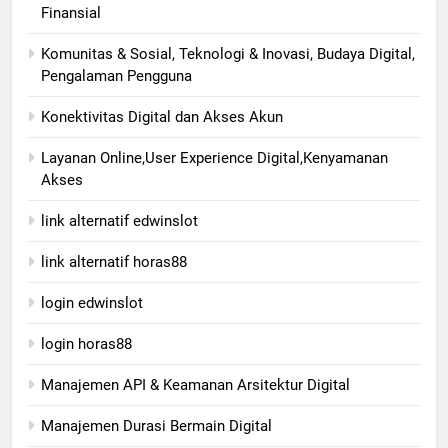
Finansial
Komunitas & Sosial, Teknologi & Inovasi, Budaya Digital,
Pengalaman Pengguna
Konektivitas Digital dan Akses Akun
Layanan Online,User Experience Digital,Kenyamanan
Akses
link alternatif edwinslot
link alternatif horas88
login edwinslot
login horas88
Manajemen API & Keamanan Arsitektur Digital
Manajemen Durasi Bermain Digital