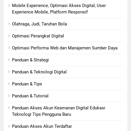
Mobile Experience, Optimasi Akses Digital, User
Experience Mobile, Platform Responsif
Olahraga, Judi, Taruhan Bola
Optimasi Perangkat Digital
Optimasi Performa Web dan Manajemen Sumber Daya
Panduan & Strategi
Panduan & Teknologi Digital
Panduan & Tips
Panduan & Tutorial
Panduan Akses Akun Keamanan Digital Edukasi
Teknologi Tips Pengguna Baru
Panduan Akses Akun Terdaftar