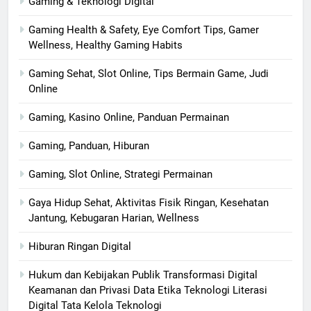
Gaming & Teknologi Digital
Gaming Health & Safety, Eye Comfort Tips, Gamer
Wellness, Healthy Gaming Habits
Gaming Sehat, Slot Online, Tips Bermain Game, Judi
Online
Gaming, Kasino Online, Panduan Permainan
Gaming, Panduan, Hiburan
Gaming, Slot Online, Strategi Permainan
Gaya Hidup Sehat, Aktivitas Fisik Ringan, Kesehatan
Jantung, Kebugaran Harian, Wellness
Hiburan Ringan Digital
Hukum dan Kebijakan Publik Transformasi Digital
Keamanan dan Privasi Data Etika Teknologi Literasi
Digital Tata Kelola Teknologi