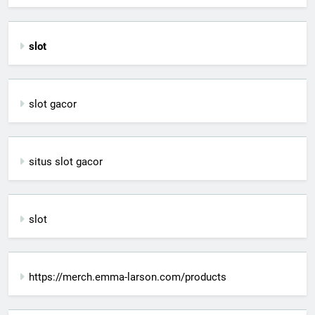
slot
slot gacor
situs slot gacor
slot
https://merch.emma-larson.com/products