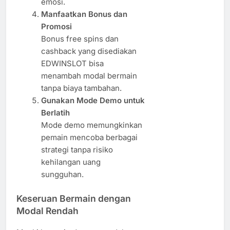
emosi.
Manfaatkan Bonus dan
Promosi
Bonus free spins dan
cashback yang disediakan
EDWINSLOT bisa
menambah modal bermain
tanpa biaya tambahan.
Gunakan Mode Demo untuk
Berlatih
Mode demo memungkinkan
pemain mencoba berbagai
strategi tanpa risiko
kehilangan uang
sungguhan.
Keseruan Bermain dengan
Modal Rendah